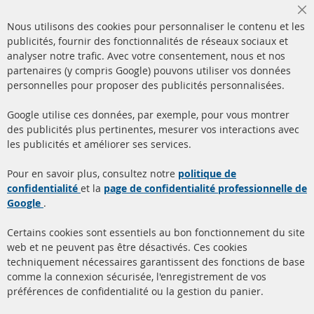
Cl
Nous utilisons des cookies pour personnaliser le contenu et les
Co
Ba
publicités, fournir des fonctionnalités de réseaux sociaux et
analyser notre trafic. Avec votre consentement, nous et nos
partenaires (y compris Google) pouvons utiliser vos données
+49 (0) 4533 799000
personnelles pour proposer des publicités personnalisées.
Lun-Jeu: 09 - 17, Ven 09 - 16
Google utilise ces données, par exemple, pour vous montrer
info@contra-automotive.de
des publicités plus pertinentes, mesurer vos interactions avec
facebook
instagram
les publicités et améliorer ses services.
Quick Links
Service Clients
Pour en savoir plus, consultez notre
politique de
confidentialité
et la
page de confidentialité professionnelle de
Filtres à particules diesel
à propos de nous
Google
.
(FPD)
méthodes de payement
Catalyseur (CAT)
Certains cookies sont essentiels au bon fonctionnement du site
livraison
web et ne peuvent pas être désactivés. Ces cookies
Capteurs
techniquement nécessaires garantissent des fonctions de base
Contact
comme la connexion sécurisée, l'enregistrement de vos
Matériel de montage
Résilier le contrat
préférences de confidentialité ou la gestion du panier.