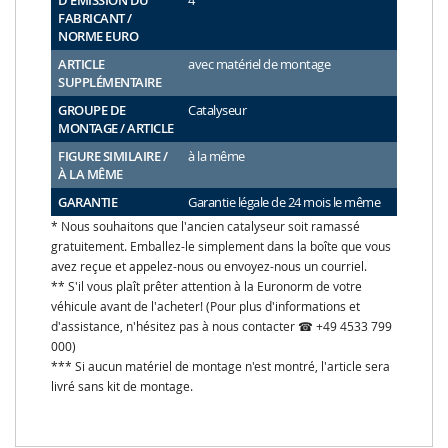
D'ÉMISSION DU
4
FABRICANT /
NORME EURO
ARTICLE
avec matériel de montage
SUPPLÉMENTAIRE
GROUPE DE
Catalyseur
MONTAGE / ARTICLE
FIGURE SIMILAIRE /
à la même
À LA MÊME
GARANTIE
Garantie légale de 24 mois le même
* Nous souhaitons que l'ancien catalyseur soit ramassé
gratuitement. Emballez-le simplement dans la boîte que vous
avez reçue et appelez-nous ou envoyez-nous un courriel.
** S'il vous plaît prêter attention à la Euronorm de votre
véhicule avant de l'acheter! (Pour plus d'informations et
d'assistance, n'hésitez pas à nous contacter ☎ +49 4533 799
000)
*** Si aucun matériel de montage n'est montré, l'article sera
livré sans kit de montage.