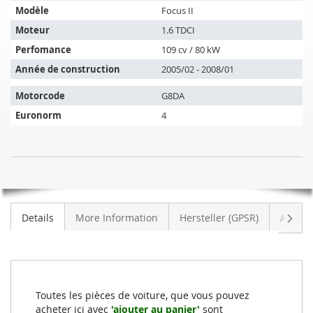
s'adapte
Modèle
Focus II
sur
les
Moteur
1.6 TDCI
véhicules
Perfomance
109 cv / 80 kW
suivants:
Année de construction
2005/02 - 2008/01
Motorcode
G8DA
Euronorm
4
Catalyseur
EN
FORD
RUPTURE
Focus
DE
II
STOCK
Suiva
Details
More Information
Hersteller (GPSR)
Avis
1.6
TDCI
(CAP)
Toutes les pièces de voiture, que vous pouvez
acheter ici avec
'ajouter au panier'
sont