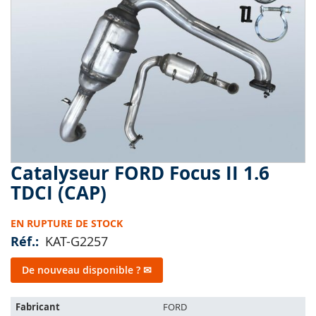
end
of
the
images
gallery
Catalyseur FORD Focus II 1.6
Skip
to
TDCI (CAP)
the
beginning
EN RUPTURE DE STOCK
of
the
Réf.
KAT-G2257
images
gallery
De nouveau disponible ? ✉
L'article
Fabricant
FORD