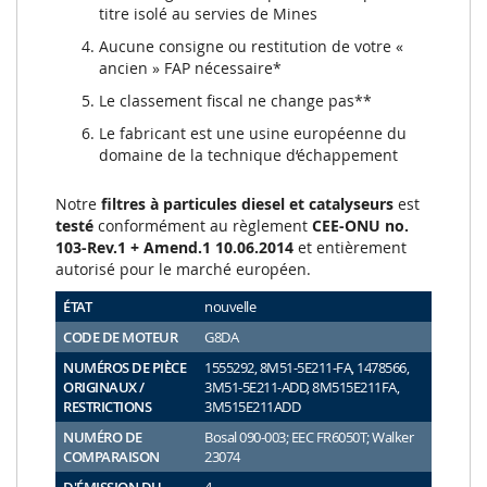
titre isolé au servies de Mines
Aucune consigne ou restitution de votre «
ancien » FAP nécessaire*
Le classement fiscal ne change pas**
Le fabricant est une usine européenne du
domaine de la technique d‘échappement
Notre
filtres à particules diesel et catalyseurs
est
testé
conformément au règlement
CEE-ONU no.
103-Rev.1 + Amend.1 10.06.2014
et entièrement
autorisé pour le marché européen.
ÉTAT
nouvelle
CODE DE MOTEUR
G8DA
NUMÉROS DE PIÈCE
1555292, 8M51-5E211-FA, 1478566,
ORIGINAUX /
3M51-5E211-ADD, 8M515E211FA,
RESTRICTIONS
3M515E211ADD
NUMÉRO DE
Bosal 090-003; EEC FR6050T; Walker
COMPARAISON
23074