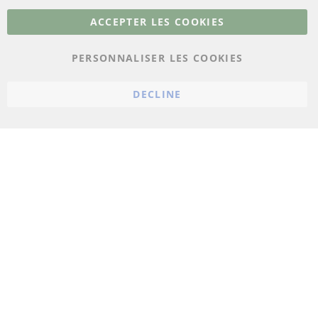
Plus de liens
ACCEPTER LES COOKIES
Protection des données
PERSONNALISER LES COOKIES
Conditions générales
Politique d'annulation
DECLINE
Mentions légales
Paramètres du cookie
© 2023 ConTra Automotive GmbH. All Rights Reserved.