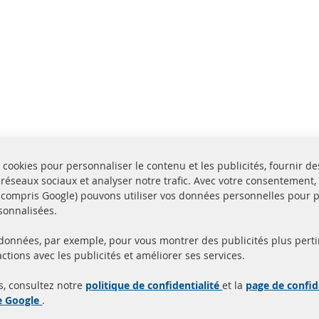
 cookies pour personnaliser le contenu et les publicités, fournir de
 réseaux sociaux et analyser notre trafic. Avec votre consentement,
y compris Google) pouvons utiliser vos données personnelles pour 
sonnalisées.
 données, par exemple, pour vous montrer des publicités plus perti
Toutes les pièces sont c
ctions avec les publicités et améliorer ses services.
aison en 24 heures
et
uits en stock
homologuées avec la m
s, consultez notre
politique de confidentialité
et la
page de confid
d'homologation e
de Google
.