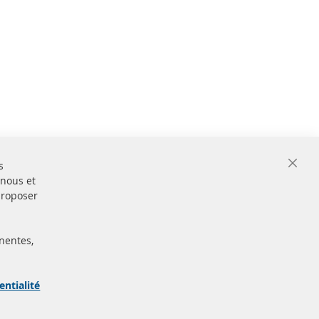
s
Close
 nous et
Cooki
Bar
proposer
nentes,
ertifiées
Sécurisé
Paiement
arque
entialité