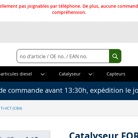
llement pas joignables par téléphone. De plus, aucune commande
compréhension.
Rechercher
Recherche
particules diesel
Catalyseur
Capteurs
de commande avant 13:30h, expédition le j
 Ti-VCT (CB4)
Catalyseur FORD