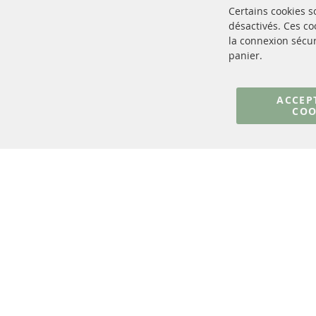
Certains cookies 
désactivés. Ces c
la connexion sécur
panier.
+49 (0) 4533 799000
Lun-Jeu: 09 - 17, Ven 09 - 16
ACCEP
COO
info@contra-automotive.de
facebook
instagram