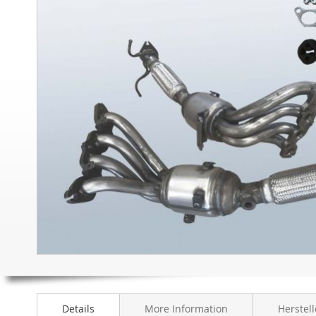
to
the
end
of
the
images
gallery
Skip
to
the
beginning
Details
More Information
Herstell