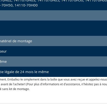
70H02, 1411070H03, 1411070H05, 1411070H50, 1411070H00,
-70H50, 14110-70H00
matériel de montage
seur
même
ie légale de 24 mois le même
ment. Emballez-le simplement dans la boîte que vous avez reçue et appelez-nous
le avant de l'acheter! (Pour plus d'informations et d'assistance, n'hésitez pas à
ré sans kit de montage.