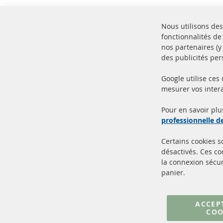
Nous utilisons des
fonctionnalités de
nos partenaires (
des publicités per
Google utilise ces
mesurer vos intera
100% de nouvelles pièces de
Livr
service TOP
Prod
Pour en savoir plu
professionnelle 
Certains cookies 
désactivés. Ces c
la connexion sécur
panier.
+49 (0) 4533 799000
Lun-Jeu: 09 - 17, Ven 09 - 16
ACCEP
COO
info@contra-automotive.de