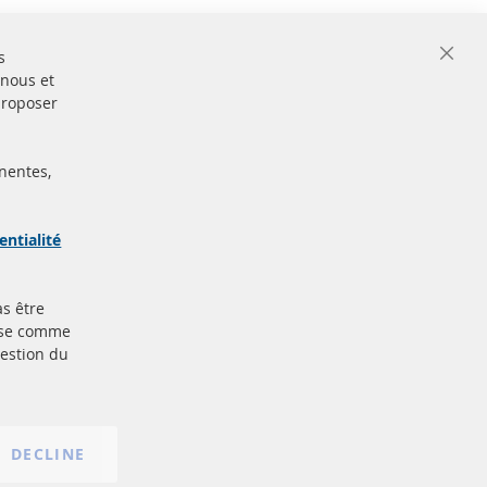
s
Close
 nous et
Cooki
Bar
proposer
nentes,
ertifiées
Sécurisé
Paiement
arque
entialité
as être
Plus de liens
base comme
gestion du
Protection des données
nt
Conditions générales
Politique d'annulation
Mentions légales
DECLINE
Paramètres du cookie