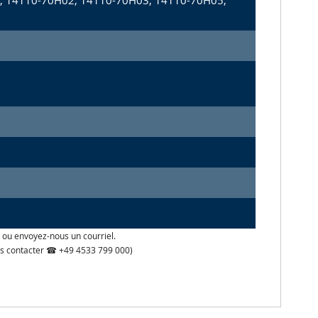
 14110-70H02, 14110-70H03, 14110-70H05,
 ou envoyez-nous un courriel.
 nous contacter ☎ +49 4533 799 000)