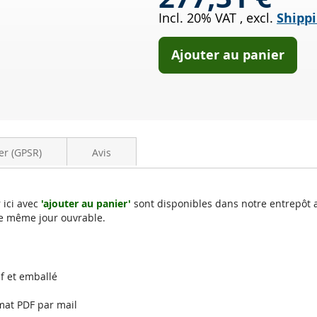
(RH416
Incl. 20% VAT
,
excl.
Shippi
2-
4)
Ajouter au panier
er (GPSR)
Avis
 ici avec
'ajouter au panier'
sont disponibles dans notre entrepôt 
e même jour ouvrable.
f et emballé
mat PDF par mail