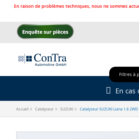
En raison de problèmes techniques, nous ne sommes actue
Allez
au
contenu
Filtres à 
En cas 
Accueil
Catalyseur
SUZUKI
Catalyseur SUZUKI Liana 1.6 2WD
Skip