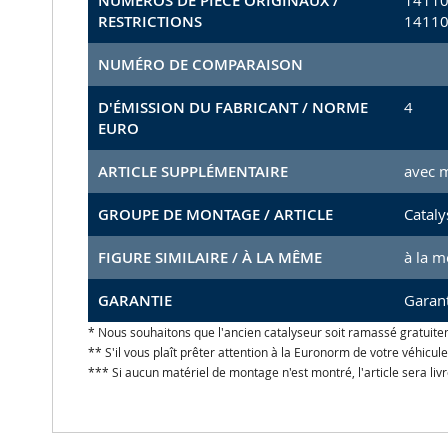
NUMÉROS DE PIÈCE ORIGINAUX /
14110
RESTRICTIONS
14110
NUMÉRO DE COMPARAISON
D'ÉMISSION DU FABRICANT / NORME
4
EURO
ARTICLE SUPPLÉMENTAIRE
avec 
GROUPE DE MONTAGE / ARTICLE
Cataly
FIGURE SIMILAIRE / À LA MÊME
à la 
GARANTIE
Garant
* Nous souhaitons que l'ancien catalyseur soit ramassé gratuite
** S'il vous plaît prêter attention à la Euronorm de votre véhicu
*** Si aucun matériel de montage n'est montré, l'article sera liv