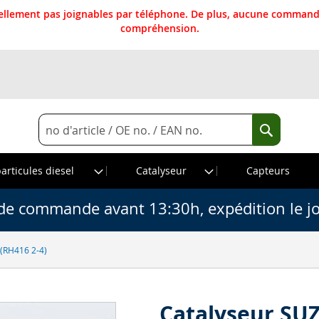
llement pas joignables par téléphone. De plus, aucune commande
compréhension.
Rechercher
Recherche
particules diesel
Catalyseur
Capteurs
de commande avant 13:30h, expédition le j
 (RH416 2-4)
Catalyseur SUZ