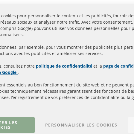
 cookies pour personnaliser le contenu et les publicités, fournir de
 réseaux sociaux et analyser notre trafic. Avec votre consentement,
y compris Google) pouvons utiliser vos données personnelles pour 
sonnalisées.
 données, par exemple, pour vous montrer des publicités plus perti
Toutes les pièces sont c
ctions avec les publicités et améliorer ses services.
aison en 24 heures
et
uits en stock
homologuées avec la m
s, consultez notre
politique de confidentialité
et la
page de confid
d'homologation e
de Google
.
sont essentiels au bon fonctionnement du site web et ne peuvent p
Quick Links
Service Clients
ookies techniquement nécessaires garantissent des fonctions de 
isée, l'enregistrement de vos préférences de confidentialité ou la 
Filtres à particules diesel (FPD)
à propos de nous
Catalyseur (CAT)
méthodes de payeme
Capteurs
livraison
Matériel de montage
Contact
TER LES
PERSONNALISER LES COOKIES
KIES
Résilier le contrat