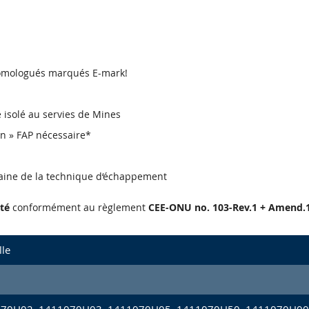
 homologués marqués E-mark!
re isolé au servies de Mines
en » FAP nécessaire*
aine de la technique d‘échappement
té
conformément au règlement
CEE-ONU no. 103-Rev.1 + Amend.1
lle