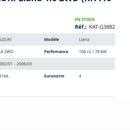
EN STOCK
Réf.
KAT-G3882
UZUKI
Modèle
Liana
.6 2WD
Perfomance
106 cv / 78 kW
002/01 - 2006/03
M16A
Euronorm
4