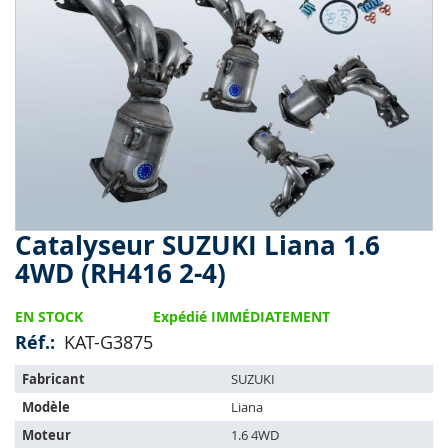
end
of
the
images
gallery
Catalyseur SUZUKI Liana 1.6
Skip
to
4WD (RH416 2-4)
the
beginning
EN STOCK
Expédié IMMÉDIATEMENT
of
the
Réf.
KAT-G3875
images
L'article
gallery
Fabricant
SUZUKI
s'adapte
Modèle
Liana
sur
les
Moteur
1.6 4WD