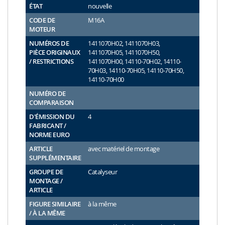
ÉTAT
nouvelle
CODE DE
M16A
MOTEUR
NUMÉROS DE
1411070H02, 1411070H03,
PIÈCE ORIGINAUX
1411070H05, 1411070H50,
/ RESTRICTIONS
1411070H00, 14110-70H02, 14110-
70H03, 14110-70H05, 14110-70H50,
14110-70H00
NUMÉRO DE
COMPARAISON
D'ÉMISSION DU
4
FABRICANT /
NORME EURO
ARTICLE
avec matériel de montage
SUPPLÉMENTAIRE
GROUPE DE
Catalyseur
MONTAGE /
ARTICLE
FIGURE SIMILAIRE
à la même
/ À LA MÊME