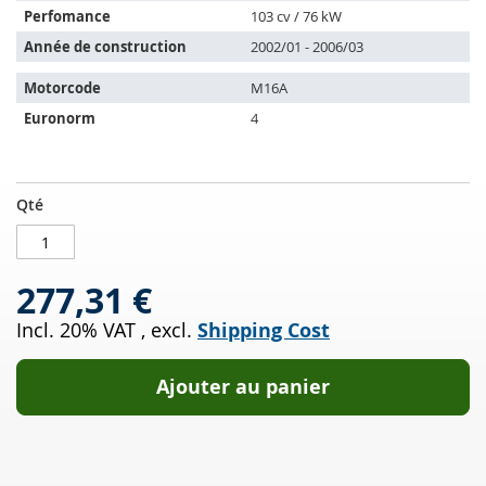
véhicules
Perfomance
103 cv / 76 kW
suivants:
Année de construction
2002/01 - 2006/03
Motorcode
M16A
Euronorm
4
Catalyseur
EN
Qté
SUZUKI
STOCK
Liana
1.6
277,31 €
4WD
(RH416
Incl. 20% VAT
,
excl.
Shipping Cost
2-
4)
Ajouter au panier