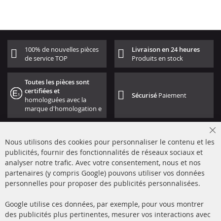
100% de nouvelles pièces
Livraison en 24 heures
de service TOP
Produits en stock
Toutes les pièces sont
certifiées et
Sécurisé
Paiement
homologuées avec la
marque d'homologation e
Cl
Nous utilisons des cookies pour personnaliser le contenu et les
Co
Ba
publicités, fournir des fonctionnalités de réseaux sociaux et
analyser notre trafic. Avec votre consentement, nous et nos
partenaires (y compris Google) pouvons utiliser vos données
+49 (0) 4533 799000
personnelles pour proposer des publicités personnalisées.
Lun-Jeu: 09 - 17, Ven 09 - 16
Google utilise ces données, par exemple, pour vous montrer
info@contra-automotive.de
des publicités plus pertinentes, mesurer vos interactions avec
facebook
instagram