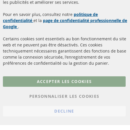
les publicités et améliorer ses services.
Quick Links
Service Clients
Pour en savoir plus, consultez notre
politique de
confidentialité
et la
page de confidentialité professionnelle de
Filtres à particules diesel
à propos de nous
Google
.
(FPD)
méthodes de payement
Catalyseur (CAT)
Certains cookies sont essentiels au bon fonctionnement du site
livraison
web et ne peuvent pas être désactivés. Ces cookies
Capteurs
techniquement nécessaires garantissent des fonctions de base
Contact
comme la connexion sécurisée, l'enregistrement de vos
Matériel de montage
Résilier le contrat
préférences de confidentialité ou la gestion du panier.
Plus de liens
ACCEPTER LES COOKIES
Protection des données
PERSONNALISER LES COOKIES
Conditions générales
Politique d'annulation
DECLINE
Mentions légales