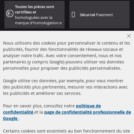
Toutes les pièces sont
certifiées et
Sécurisé
Paiement
homologuées avec la
marque d'homologation e
Cl
Nous utilisons des cookies pour personnaliser le contenu et les
Co
Ba
publicités, fournir des fonctionnalités de réseaux sociaux et
analyser notre trafic. Avec votre consentement, nous et nos
partenaires (y compris Google) pouvons utiliser vos données
+49 (0) 4533 799000
personnelles pour proposer des publicités personnalisées.
Lun-Jeu: 09 - 17, Ven 09 - 16
Google utilise ces données, par exemple, pour vous montrer
info@contra-automotive.de
des publicités plus pertinentes, mesurer vos interactions avec
facebook
instagram
les publicités et améliorer ses services.
Quick Links
Service Clients
Pour en savoir plus, consultez notre
politique de
confidentialité
et la
page de confidentialité professionnelle de
Filtres à particules diesel
à propos de nous
Google
.
(FPD)
méthodes de payement
Catalyseur (CAT)
Certains cookies sont essentiels au bon fonctionnement du site