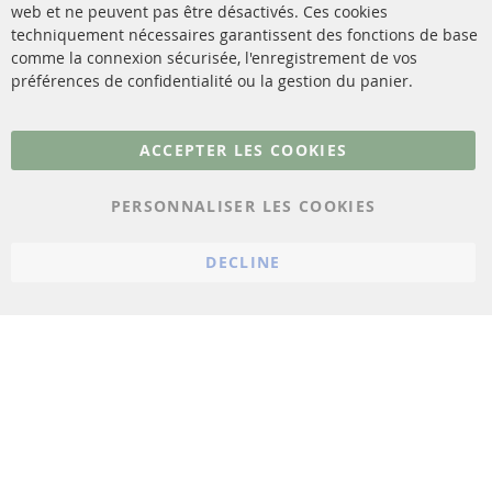
livraison
web et ne peuvent pas être désactivés. Ces cookies
Capteurs
techniquement nécessaires garantissent des fonctions de base
Contact
comme la connexion sécurisée, l'enregistrement de vos
Matériel de montage
Résilier le contrat
préférences de confidentialité ou la gestion du panier.
Plus de liens
ACCEPTER LES COOKIES
Protection des données
PERSONNALISER LES COOKIES
Conditions générales
Politique d'annulation
DECLINE
Mentions légales
Paramètres du cookie
© 2023 ConTra Automotive GmbH. All Rights Reserved.