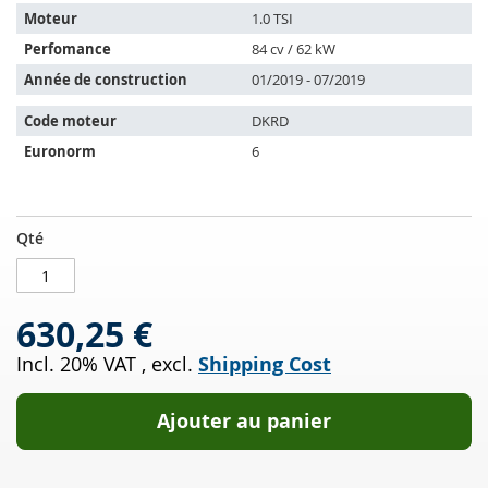
les
Moteur
1.0 TSI
véhicules
Perfomance
84 cv / 62 kW
suivants:
Année de construction
01/2019 - 07/2019
Code moteur
DKRD
Euronorm
6
Catalyseur
EN
Qté
VW
STOCK
Caddy
IV
630,25 €
1.0
TSI
Incl. 20% VAT
,
excl.
Shipping Cost
(SAB
SAJ)
Ajouter au panier