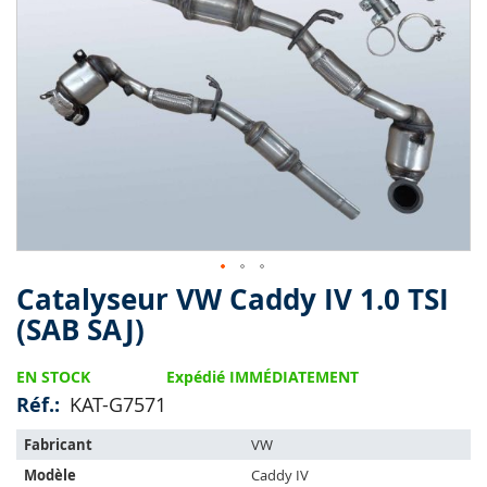
end
of
the
images
gallery
Catalyseur VW Caddy IV 1.0 TSI
Skip
to
(SAB SAJ)
the
beginning
EN STOCK
Expédié IMMÉDIATEMENT
of
the
Réf.
KAT-G7571
images
L'article
gallery
Fabricant
VW
s'adapte
Modèle
Caddy IV
sur