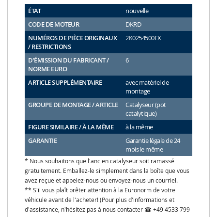
ÉTAT
nouvelle
CODE DE MOTEUR
DKRD
NUMÉROS DE PIÈCE ORIGINAUX
2K0254500EX
/ RESTRICTIONS
D'ÉMISSION DU FABRICANT /
6
NORME EURO
ARTICLE SUPPLÉMENTAIRE
avec matériel de
montage
GROUPE DE MONTAGE / ARTICLE
Catalyseur (pot
catalytique)
FIGURE SIMILAIRE / À LA MÊME
à la même
GARANTIE
Garantie légale de 24
mois le même
* Nous souhaitons que l'ancien catalyseur soit ramassé
gratuitement. Emballez-le simplement dans la boîte que vous
avez reçue et appelez-nous ou envoyez-nous un courriel.
** S'il vous plaît prêter attention à la Euronorm de votre
véhicule avant de l'acheter! (Pour plus d'informations et
d'assistance, n'hésitez pas à nous contacter ☎ +49 4533 799