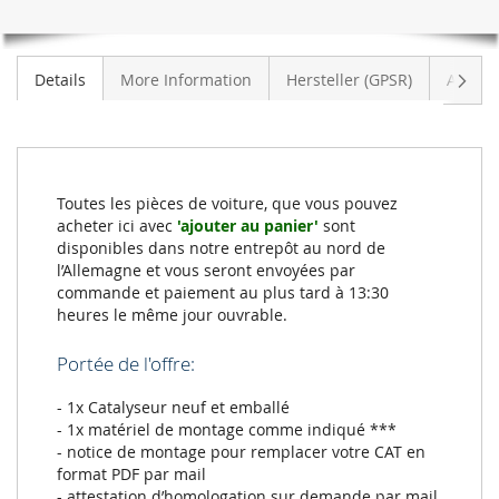
Suiva
Details
More Information
Hersteller (GPSR)
Avis
Toutes les pièces de voiture, que vous pouvez
acheter ici avec
'ajouter au panier'
sont
disponibles dans notre entrepôt au nord de
l’Allemagne et vous seront envoyées par
commande et paiement au plus tard à 13:30
heures le même jour ouvrable.
Portée de l'offre:
- 1x Catalyseur neuf et emballé
- 1x matériel de montage comme indiqué ***
- notice de montage pour remplacer votre CAT en
format PDF par mail
- attestation d’homologation sur demande par mail