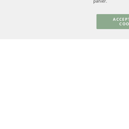
panier.
+49 (0) 4533 799000
Lun-Jeu: 09 - 17, Ven 09 - 16
ACCEP
COO
info@contra-automotive.de
facebook
instagram