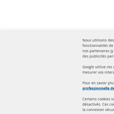
Nous utilisons des
fonctionnalités de
nos partenaires (
des publicités per
Google utilise ces
mesurer vos intera
100% de nouvelles pièces de
Livr
service TOP
Prod
Pour en savoir plu
professionnelle 
Certains cookies 
désactivés. Ces c
la connexion sécur