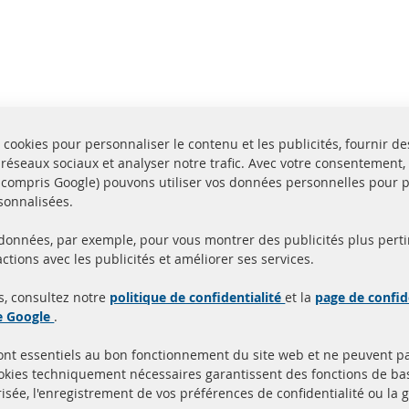
 cookies pour personnaliser le contenu et les publicités, fournir de
 réseaux sociaux et analyser notre trafic. Avec votre consentement,
y compris Google) pouvons utiliser vos données personnelles pour 
sonnalisées.
 données, par exemple, pour vous montrer des publicités plus perti
Toutes les pièces sont c
ctions avec les publicités et améliorer ses services.
aison en 24 heures
et
uits en stock
homologuées avec la m
s, consultez notre
politique de confidentialité
et la
page de confid
d'homologation e
de Google
.
sont essentiels au bon fonctionnement du site web et ne peuvent p
Quick Links
Service Clients
ookies techniquement nécessaires garantissent des fonctions de 
isée, l'enregistrement de vos préférences de confidentialité ou la 
Filtres à particules diesel (FPD)
à propos de nous