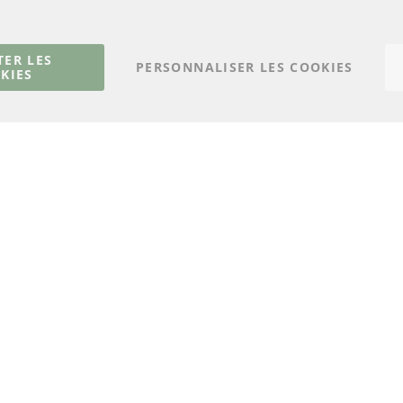
Catalyseur (CAT)
méthodes de payeme
Capteurs
livraison
Matériel de montage
Contact
TER LES
PERSONNALISER LES COOKIES
KIES
Résilier le contrat
© 2023 ConTra Automotive GmbH. All Rights Reserved.