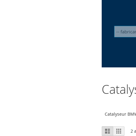
Catal
Catalyseur BM
Afficher
Liste
Grille
2
a
en