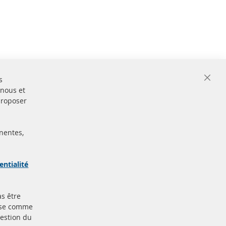
s
Close
 nous et
Cooki
Bar
proposer
nentes,
ertifiées
Sécurisé
Paiement
arque
entialité
as être
Plus de liens
base comme
gestion du
Protection des données