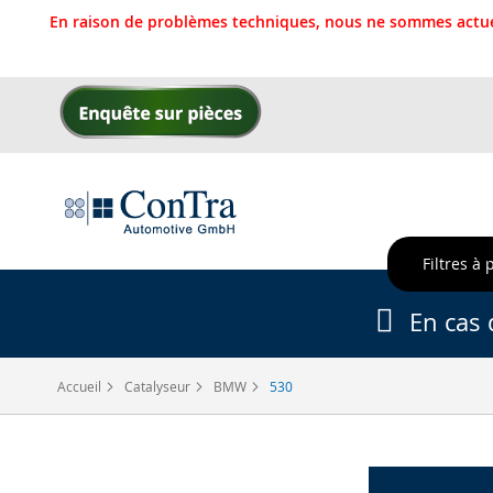
En raison de problèmes techniques, nous ne sommes actue
Allez
au
contenu
Filtres à 
En cas 
Accueil
Catalyseur
BMW
530