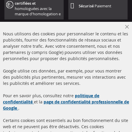
certifiées et
Sécurisé
Paiement
homologuées avec la
marque d'homologation e
Cl
Nous utilisons des cookies pour personnaliser le contenu et les
Co
Ba
publicités, fournir des fonctionnalités de réseaux sociaux et
analyser notre trafic. Avec votre consentement, nous et nos
partenaires (y compris Google) pouvons utiliser vos données
+49 (0) 4533 799000
personnelles pour proposer des publicités personnalisées.
Lun-Jeu: 09 - 17, Ven 09 - 16
Google utilise ces données, par exemple, pour vous montrer
info@contra-automotive.de
des publicités plus pertinentes, mesurer vos interactions avec
facebook
instagram
les publicités et améliorer ses services.
Quick Links
Service Clients
Pour en savoir plus, consultez notre
politique de
confidentialité
et la
page de confidentialité professionnelle de
Filtres à particules diesel
à propos de nous
Google
.
(FPD)
méthodes de payement
Catalyseur (CAT)
Certains cookies sont essentiels au bon fonctionnement du site
livraison
web et ne peuvent pas être désactivés. Ces cookies
Capteurs