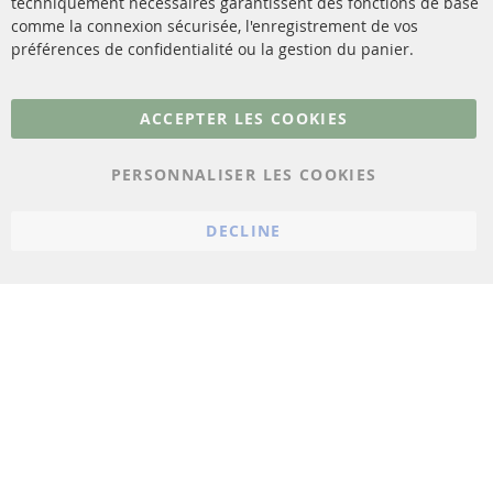
techniquement nécessaires garantissent des fonctions de base
Contact
comme la connexion sécurisée, l'enregistrement de vos
Matériel de montage
Résilier le contrat
préférences de confidentialité ou la gestion du panier.
Plus de liens
ACCEPTER LES COOKIES
Protection des données
PERSONNALISER LES COOKIES
Conditions générales
Politique d'annulation
DECLINE
Mentions légales
Paramètres du cookie
© 2023 ConTra Automotive GmbH. All Rights Reserved.