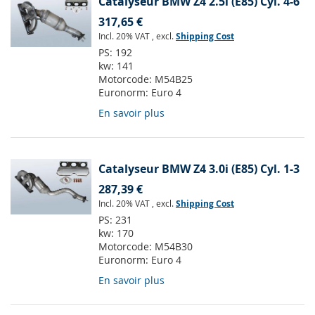
Catalyseur BMW Z4 2.5i (E85) Cyl. 4-6
317,65 €
Incl. 20% VAT
,
excl.
Shipping Cost
PS:
192
kw:
141
Motorcode:
M54B25
Euronorm:
Euro 4
En savoir plus
Catalyseur BMW Z4 3.0i (E85) Cyl. 1-3
287,39 €
Incl. 20% VAT
,
excl.
Shipping Cost
PS:
231
kw:
170
Motorcode:
M54B30
Euronorm:
Euro 4
En savoir plus