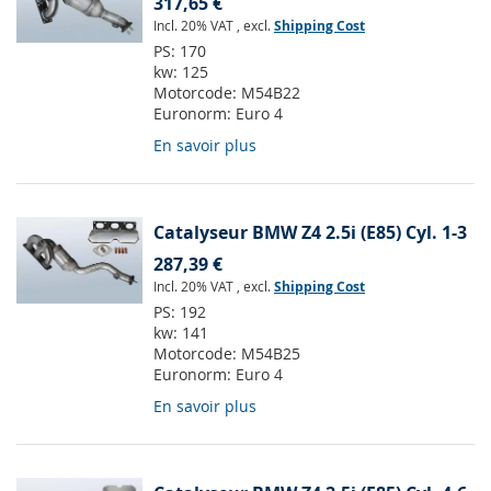
317,65 €
Incl. 20% VAT
,
excl.
Shipping Cost
PS:
170
kw:
125
Motorcode:
M54B22
Euronorm:
Euro 4
En savoir plus
Catalyseur BMW Z4 2.5i (E85) Cyl. 1-3
287,39 €
Incl. 20% VAT
,
excl.
Shipping Cost
PS:
192
kw:
141
Motorcode:
M54B25
Euronorm:
Euro 4
En savoir plus