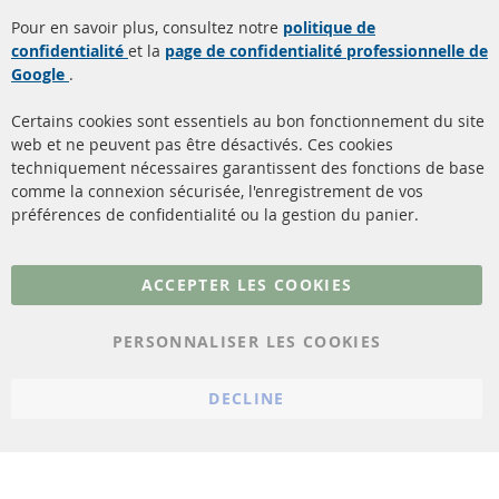
Quick Links
Service Clients
Pour en savoir plus, consultez notre
politique de
confidentialité
et la
page de confidentialité professionnelle de
Filtres à particules diesel
à propos de nous
Google
.
(FPD)
méthodes de payement
Catalyseur (CAT)
Certains cookies sont essentiels au bon fonctionnement du site
livraison
web et ne peuvent pas être désactivés. Ces cookies
Capteurs
techniquement nécessaires garantissent des fonctions de base
Contact
comme la connexion sécurisée, l'enregistrement de vos
Matériel de montage
Résilier le contrat
préférences de confidentialité ou la gestion du panier.
Plus de liens
ACCEPTER LES COOKIES
Protection des données
PERSONNALISER LES COOKIES
Conditions générales
Politique d'annulation
DECLINE
Mentions légales
Paramètres du cookie