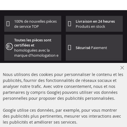
100% de nouvelles pièces
Livraison en 24 heures
de service TOP
Produits en stock
Toutes les pièces sont
certifiées et
Sécurisé
Paiement
homologuées avec la
marque d'homologation e
Cl
Nous utilisons des cookies pour personnaliser le contenu et les
Co
Ba
publicités, fournir des fonctionnalités de réseaux sociaux et
analyser notre trafic. Avec votre consentement, nous et nos
partenaires (y compris Google) pouvons utiliser vos données
+49 (0) 4533 799000
personnelles pour proposer des publicités personnalisées.
Lun-Jeu: 09 - 17, Ven 09 - 16
Google utilise ces données, par exemple, pour vous montrer
info@contra-automotive.de
des publicités plus pertinentes, mesurer vos interactions avec
facebook
instagram
les publicités et améliorer ses services.