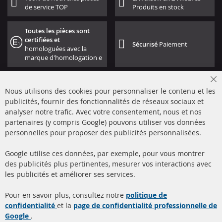
de service TOP
Produits en stock
Toutes les pièces sont
certifiées et
Sécurisé
Paiement
homologuées avec la
marque d'homologation e
Cl
Nous utilisons des cookies pour personnaliser le contenu et les
Co
Ba
publicités, fournir des fonctionnalités de réseaux sociaux et
analyser notre trafic. Avec votre consentement, nous et nos
partenaires (y compris Google) pouvons utiliser vos données
+49 (0) 4533 799000
personnelles pour proposer des publicités personnalisées.
Lun-Jeu: 09 - 17, Ven 09 - 16
Google utilise ces données, par exemple, pour vous montrer
info@contra-automotive.de
des publicités plus pertinentes, mesurer vos interactions avec
facebook
instagram
les publicités et améliorer ses services.
Quick Links
Service Clients
Pour en savoir plus, consultez notre
politique de
confidentialité
et la
page de confidentialité professionnelle de
Filtres à particules diesel
à propos de nous
Google
.
(FPD)