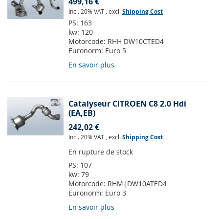
499,16 €
Incl. 20% VAT
,
excl.
Shipping Cost
PS:
163
kw:
120
Motorcode:
RHH DW10CTED4
Euronorm:
Euro 5
En savoir plus
Catalyseur CITROEN C8 2.0 Hdi
(EA,EB)
242,02 €
Incl. 20% VAT
,
excl.
Shipping Cost
En rupture de stock
PS:
107
kw:
79
Motorcode:
RHM|DW10ATED4
Euronorm:
Euro 3
En savoir plus