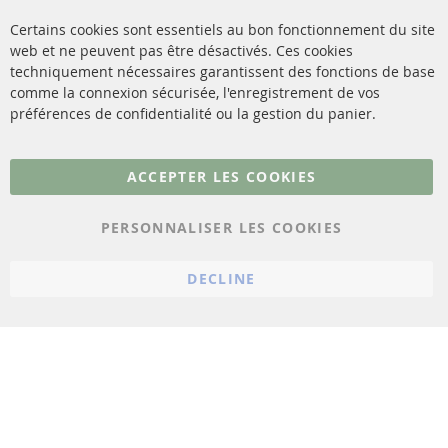
méthodes de payement
Catalyseur (CAT)
Certains cookies sont essentiels au bon fonctionnement du site
livraison
web et ne peuvent pas être désactivés. Ces cookies
Capteurs
techniquement nécessaires garantissent des fonctions de base
Contact
comme la connexion sécurisée, l'enregistrement de vos
Matériel de montage
Résilier le contrat
préférences de confidentialité ou la gestion du panier.
Plus de liens
ACCEPTER LES COOKIES
Protection des données
PERSONNALISER LES COOKIES
Conditions générales
Politique d'annulation
DECLINE
Mentions légales
Paramètres du cookie
© 2023 ConTra Automotive GmbH. All Rights Reserved.