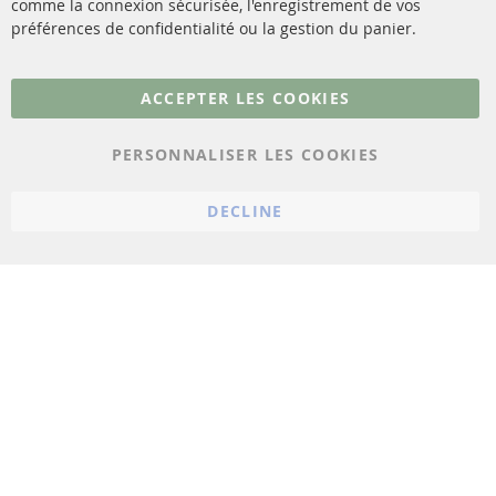
comme la connexion sécurisée, l'enregistrement de vos
Matériel de montage
Résilier le contrat
préférences de confidentialité ou la gestion du panier.
Plus de liens
ACCEPTER LES COOKIES
Protection des données
PERSONNALISER LES COOKIES
Conditions générales
Politique d'annulation
DECLINE
Mentions légales
Paramètres du cookie
© 2023 ConTra Automotive GmbH. All Rights Reserved.