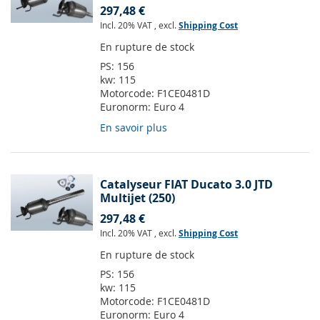
297,48 €
Incl. 20% VAT
,
excl.
Shipping Cost
En rupture de stock
PS:
156
kw:
115
Motorcode:
F1CE0481D
Euronorm:
Euro 4
En savoir plus
Catalyseur FIAT Ducato 3.0 JTD
Multijet (250)
297,48 €
Incl. 20% VAT
,
excl.
Shipping Cost
En rupture de stock
PS:
156
kw:
115
Motorcode:
F1CE0481D
Euronorm:
Euro 4