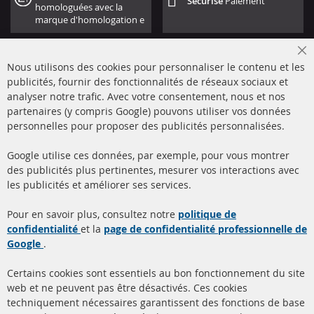
Sécurisé
Paiement
homologuées avec la
marque d'homologation e
Cl
Nous utilisons des cookies pour personnaliser le contenu et les
Co
Ba
publicités, fournir des fonctionnalités de réseaux sociaux et
analyser notre trafic. Avec votre consentement, nous et nos
partenaires (y compris Google) pouvons utiliser vos données
+49 (0) 4533 799000
personnelles pour proposer des publicités personnalisées.
Lun-Jeu: 09 - 17, Ven 09 - 16
Google utilise ces données, par exemple, pour vous montrer
info@contra-automotive.de
des publicités plus pertinentes, mesurer vos interactions avec
facebook
instagram
les publicités et améliorer ses services.
Quick Links
Service Clients
Pour en savoir plus, consultez notre
politique de
confidentialité
et la
page de confidentialité professionnelle de
Filtres à particules diesel
à propos de nous
Google
.
(FPD)
méthodes de payement
Catalyseur (CAT)
Certains cookies sont essentiels au bon fonctionnement du site
livraison
web et ne peuvent pas être désactivés. Ces cookies
Capteurs
techniquement nécessaires garantissent des fonctions de base
Contact