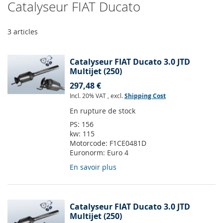
Catalyseur FIAT Ducato
3
articles
Catalyseur FIAT Ducato 3.0 JTD
Multijet (250)
297,48 €
Incl. 20% VAT
,
excl.
Shipping Cost
En rupture de stock
PS:
156
kw:
115
Motorcode:
F1CE0481D
Euronorm:
Euro 4
En savoir plus
Catalyseur FIAT Ducato 3.0 JTD
Multijet (250)