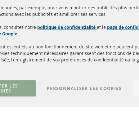
 données, par exemple, pour vous montrer des publicités plus perti
Toutes les pièces sont c
ctions avec les publicités et améliorer ses services.
aison en 24 heures
et
uits en stock
homologuées avec la m
s, consultez notre
politique de confidentialité
et la
page de confid
d'homologation e
de Google
.
sont essentiels au bon fonctionnement du site web et ne peuvent p
Quick Links
Service Clients
ookies techniquement nécessaires garantissent des fonctions de 
isée, l'enregistrement de vos préférences de confidentialité ou la 
Filtres à particules diesel (FPD)
à propos de nous
Catalyseur (CAT)
méthodes de payeme
Capteurs
livraison
Matériel de montage
Contact
TER LES
PERSONNALISER LES COOKIES
KIES
Résilier le contrat
© 2023 ConTra Automotive GmbH. All Rights Reserved.