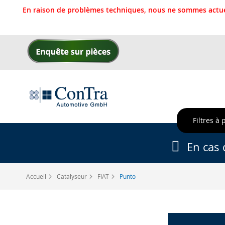
En raison de problèmes techniques, nous ne sommes actue
Allez
au
contenu
Filtres à 
En cas 
Accueil
Catalyseur
FIAT
Punto