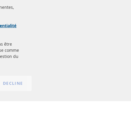
nentes,
ertifiées
Sécurisé
Paiement
arque
entialité
as être
Plus de liens
base comme
gestion du
Protection des données
nt
Conditions générales
Politique d'annulation
Mentions légales
DECLINE
Paramètres du cookie