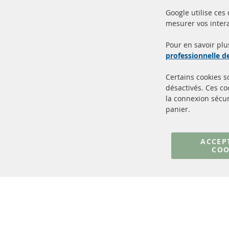
Google utilise ces
mesurer vos intera
100% de nouvelles pièces de
Livr
service TOP
Prod
Pour en savoir plu
professionnelle 
Certains cookies 
désactivés. Ces c
la connexion sécur
panier.
+49 (0) 4533 799000
Lun-Jeu: 09 - 17, Ven 09 - 16
ACCEP
COO
info@contra-automotive.de
facebook
instagram