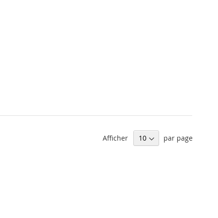
ordre
décrois
Afficher
par page