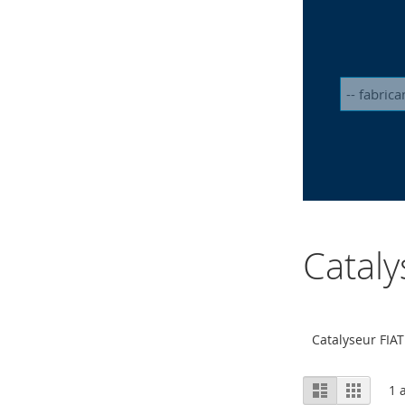
Cataly
Catalyseur FIA
Afficher
Liste
Grille
1
a
en