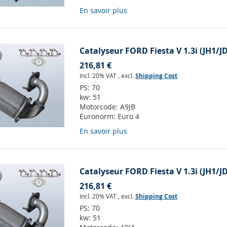
En savoir plus
Catalyseur FORD Fiesta V 1.3i (JH1/J
216,81 €
Incl. 20% VAT
,
excl.
Shipping Cost
PS:
70
kw:
51
Motorcode:
A9JB
Euronorm:
Euro 4
En savoir plus
Catalyseur FORD Fiesta V 1.3i (JH1/J
216,81 €
Incl. 20% VAT
,
excl.
Shipping Cost
PS:
70
kw:
51