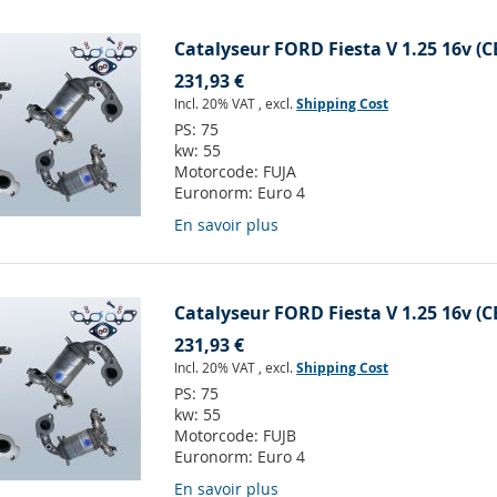
Catalyseur FORD Fiesta V 1.25 16v (C
231,93 €
Incl. 20% VAT
,
excl.
Shipping Cost
PS:
75
kw:
55
Motorcode:
FUJA
Euronorm:
Euro 4
En savoir plus
Catalyseur FORD Fiesta V 1.25 16v (C
231,93 €
Incl. 20% VAT
,
excl.
Shipping Cost
PS:
75
kw:
55
Motorcode:
FUJB
Euronorm:
Euro 4
En savoir plus