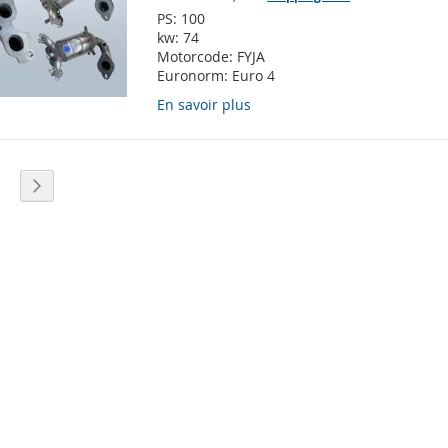
PS:
100
kw:
74
Motorcode:
FYJA
Euronorm:
Euro 4
En savoir plus
lement la page
age
Page
Suivant