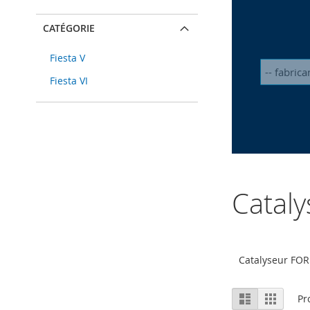
CATÉGORIE
Fiesta V
Fiesta VI
Catal
Catalyseur FOR
Afficher
Liste
Grille
Pr
en