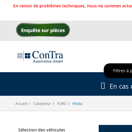
En raison de problèmes techniques, nous ne sommes actue
Allez
au
contenu
Filtres à 
En cas 
Accueil
Catalyseur
FORD
Fiesta
Sélection des véhicules