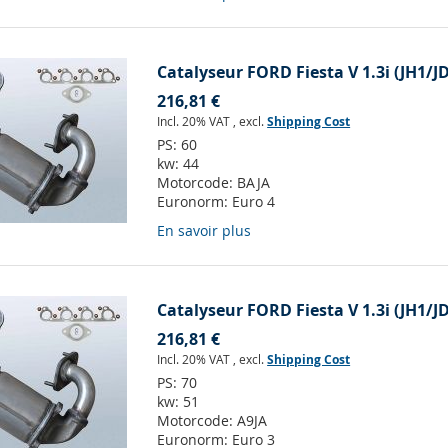
Catalyseur FORD Fiesta V 1.3i (JH1/J
216,81 €
Incl. 20% VAT
,
excl.
Shipping Cost
PS:
60
kw:
44
Motorcode:
BAJA
Euronorm:
Euro 4
En savoir plus
Catalyseur FORD Fiesta V 1.3i (JH1/J
216,81 €
Incl. 20% VAT
,
excl.
Shipping Cost
PS:
70
kw:
51
Motorcode:
A9JA
Euronorm:
Euro 3