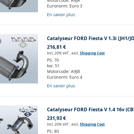
Motorcode:
A9JA
Euronorm:
Euro 3
En savoir plus
Catalyseur FORD Fiesta V 1.3i (JH1/J
216,81 €
Incl. 20% VAT
,
excl.
Shipping Cost
PS:
70
kw:
51
Motorcode:
A9JB
Euronorm:
Euro 4
En savoir plus
Catalyseur FORD Fiesta V 1.4 16v (CB
231,93 €
Incl. 20% VAT
,
excl.
Shipping Cost
PS:
80