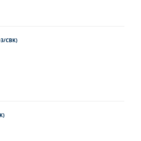
D3/CBK)
K)