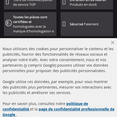
de service TOP
Produits en stock
Toutes les pièces sont
certifiées et
Sécurisé
Paiement
homologuées avec la
marque d'homologation e
Cl
Nous utilisons des cookies pour personnaliser le contenu et les
Co
Ba
publicités, fournir des fonctionnalités de réseaux sociaux et
analyser notre trafic. Avec votre consentement, nous et nos
partenaires (y compris Google) pouvons utiliser vos données
+49 (0) 4533 799000
personnelles pour proposer des publicités personnalisées.
Lun-Jeu: 09 - 17, Ven 09 - 16
Google utilise ces données, par exemple, pour vous montrer
info@contra-automotive.de
des publicités plus pertinentes, mesurer vos interactions avec
facebook
instagram
les publicités et améliorer ses services.
Quick Links
Service Clients
Pour en savoir plus, consultez notre
politique de
confidentialité
et la
page de confidentialité professionnelle de
Filtres à particules diesel
à propos de nous
Google
.
(FPD)