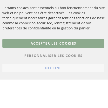
méthodes de payement
Catalyseur (CAT)
Certains cookies sont essentiels au bon fonctionnement du site
livraison
web et ne peuvent pas être désactivés. Ces cookies
Capteurs
techniquement nécessaires garantissent des fonctions de base
Contact
comme la connexion sécurisée, l'enregistrement de vos
Matériel de montage
Résilier le contrat
préférences de confidentialité ou la gestion du panier.
Plus de liens
ACCEPTER LES COOKIES
Protection des données
PERSONNALISER LES COOKIES
Conditions générales
Politique d'annulation
DECLINE
Mentions légales
Paramètres du cookie
© 2023 ConTra Automotive GmbH. All Rights Reserved.