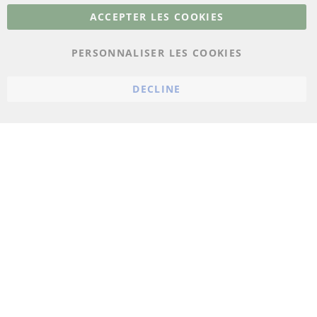
Plus de liens
ACCEPTER LES COOKIES
Protection des données
PERSONNALISER LES COOKIES
Conditions générales
Politique d'annulation
DECLINE
Mentions légales
Paramètres du cookie
© 2023 ConTra Automotive GmbH. All Rights Reserved.