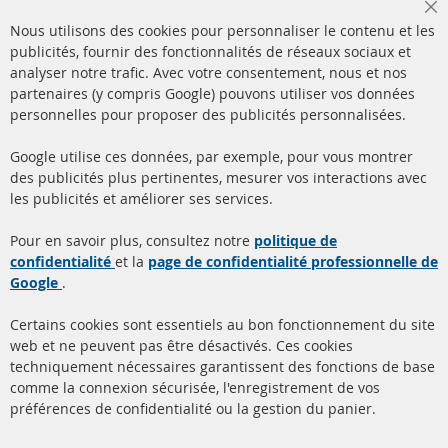
Cl
Nous utilisons des cookies pour personnaliser le contenu et les
Co
Ba
publicités, fournir des fonctionnalités de réseaux sociaux et
analyser notre trafic. Avec votre consentement, nous et nos
partenaires (y compris Google) pouvons utiliser vos données
+49 (0) 4533 799000
personnelles pour proposer des publicités personnalisées.
Lun-Jeu: 09 - 17, Ven 09 - 16
Google utilise ces données, par exemple, pour vous montrer
info@contra-automotive.de
des publicités plus pertinentes, mesurer vos interactions avec
facebook
instagram
les publicités et améliorer ses services.
Quick Links
Service Clients
Pour en savoir plus, consultez notre
politique de
confidentialité
et la
page de confidentialité professionnelle de
Filtres à particules diesel
à propos de nous
Google
.
(FPD)
méthodes de payement
Catalyseur (CAT)
Certains cookies sont essentiels au bon fonctionnement du site
livraison
web et ne peuvent pas être désactivés. Ces cookies
Capteurs
techniquement nécessaires garantissent des fonctions de base
Contact
comme la connexion sécurisée, l'enregistrement de vos
Matériel de montage
Résilier le contrat
préférences de confidentialité ou la gestion du panier.