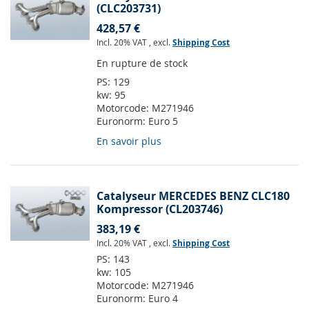
(CLC203731)
428,57 €
Incl. 20% VAT
,
excl.
Shipping Cost
En rupture de stock
PS:
129
kw:
95
Motorcode:
M271946
Euronorm:
Euro 5
En savoir plus
Catalyseur MERCEDES BENZ CLC180
Kompressor (CL203746)
383,19 €
Incl. 20% VAT
,
excl.
Shipping Cost
PS:
143
kw:
105
Motorcode:
M271946
Euronorm:
Euro 4