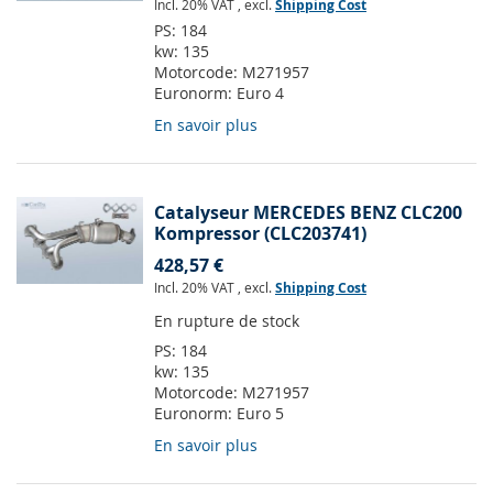
Incl. 20% VAT
,
excl.
Shipping Cost
PS:
184
kw:
135
Motorcode:
M271957
Euronorm:
Euro 4
En savoir plus
Catalyseur MERCEDES BENZ CLC200
Kompressor (CLC203741)
428,57 €
Incl. 20% VAT
,
excl.
Shipping Cost
En rupture de stock
PS:
184
kw:
135
Motorcode:
M271957
Euronorm:
Euro 5
En savoir plus