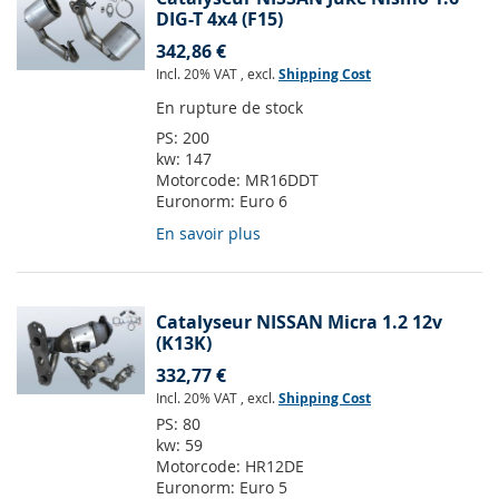
DIG-T 4x4 (F15)
342,86 €
Incl. 20% VAT
,
excl.
Shipping Cost
En rupture de stock
PS:
200
kw:
147
Motorcode:
MR16DDT
Euronorm:
Euro 6
En savoir plus
Catalyseur NISSAN Micra 1.2 12v
(K13K)
332,77 €
Incl. 20% VAT
,
excl.
Shipping Cost
PS:
80
kw:
59
Motorcode:
HR12DE
Euronorm:
Euro 5