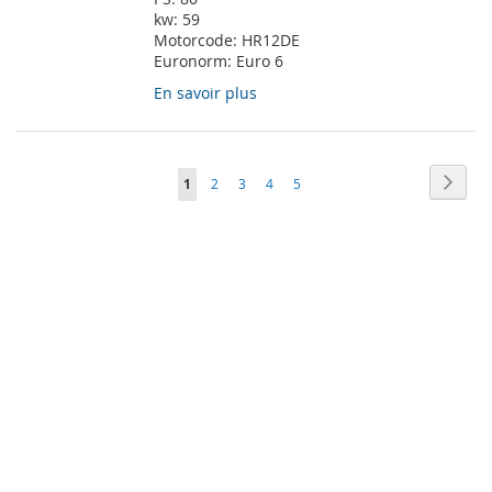
kw:
59
Motorcode:
HR12DE
Euronorm:
Euro 6
En savoir plus
Page
Page
Suiva
Vous
Page
Page
Page
Page
1
2
3
4
5
lisez
actuellement
la
page