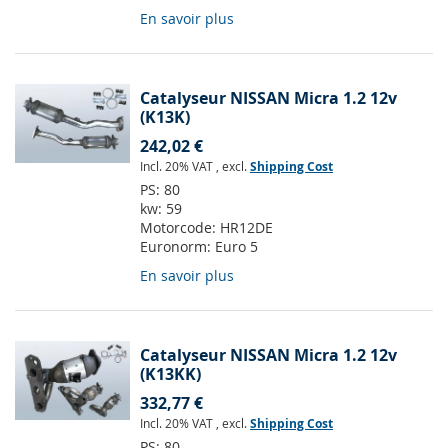
En savoir plus
Catalyseur NISSAN Micra 1.2 12v
(K13K)
242,02 €
Incl. 20% VAT
,
excl.
Shipping Cost
PS:
80
kw:
59
Motorcode:
HR12DE
Euronorm:
Euro 5
En savoir plus
Catalyseur NISSAN Micra 1.2 12v
(K13KK)
332,77 €
Incl. 20% VAT
,
excl.
Shipping Cost
PS:
80