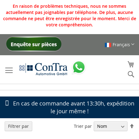
En raison de problèmes techniques, nous ne sommes
actuellement pas joignables par téléphone. De plus, aucune
commande ne peut être enregistrée pour le moment. Merci de
votre compréhension.
Français
Allez
au
contenu
Mo
Re
En cas de commande avant 13:30h, expédition
le jour même !
Pa
Trier par
Filtrer par
or
dé