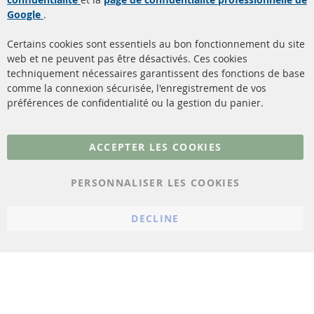
Filtres à particules diesel
à propos de nous
Google
.
(FPD)
méthodes de payement
Catalyseur (CAT)
Certains cookies sont essentiels au bon fonctionnement du site
livraison
web et ne peuvent pas être désactivés. Ces cookies
Capteurs
techniquement nécessaires garantissent des fonctions de base
Contact
comme la connexion sécurisée, l'enregistrement de vos
Matériel de montage
Résilier le contrat
préférences de confidentialité ou la gestion du panier.
Plus de liens
ACCEPTER LES COOKIES
Protection des données
PERSONNALISER LES COOKIES
Conditions générales
Politique d'annulation
DECLINE
Mentions légales
Paramètres du cookie