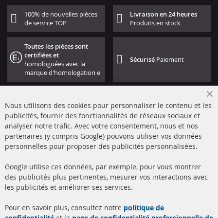
100% de nouvelles pièces
Livraison en 24 heures
de service TOP
Produits en stock
Toutes les pièces sont
certifiées et
Sécurisé
Paiement
homologuées avec la
marque d'homologation e
Cl
Nous utilisons des cookies pour personnaliser le contenu et les
Co
Ba
publicités, fournir des fonctionnalités de réseaux sociaux et
analyser notre trafic. Avec votre consentement, nous et nos
partenaires (y compris Google) pouvons utiliser vos données
+49 (0) 4533 799000
personnelles pour proposer des publicités personnalisées.
Lun-Jeu: 09 - 17, Ven 09 - 16
Google utilise ces données, par exemple, pour vous montrer
info@contra-automotive.de
des publicités plus pertinentes, mesurer vos interactions avec
facebook
instagram
les publicités et améliorer ses services.
Quick Links
Service Clients
Pour en savoir plus, consultez notre
politique de
confidentialité
et la
page de confidentialité professionnelle de