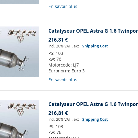
En savoir plus
Catalyseur OPEL Astra G 1.6 Twinport
216,81 €
Incl. 20% VAT
,
excl.
Shipping Cost
PS:
103
kw:
76
Motorcode:
LJ7
Euronorm:
Euro 3
En savoir plus
Catalyseur OPEL Astra G 1.6 Twinport
216,81 €
Incl. 20% VAT
,
excl.
Shipping Cost
PS:
103
kw:
76