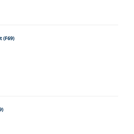
 (F69)
9)