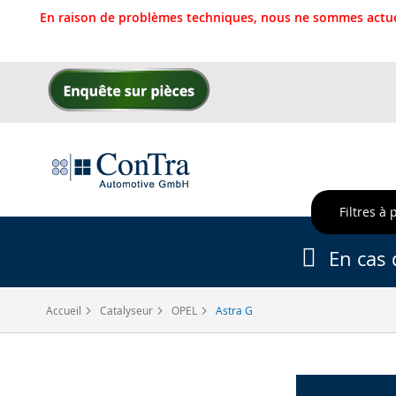
En raison de problèmes techniques, nous ne sommes actue
Allez
au
contenu
Filtres à 
En cas 
Accueil
Catalyseur
OPEL
Astra G