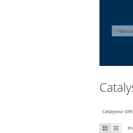
Catal
Catalyseur OPE
Afficher
Liste
Grille
Pr
en