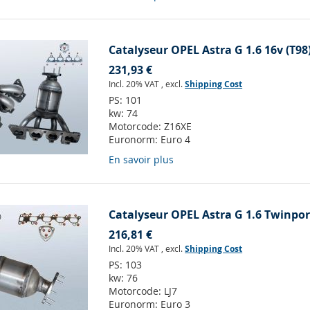
Catalyseur OPEL Astra G 1.6 16v (T98
231,93 €
Incl. 20% VAT
,
excl.
Shipping Cost
PS:
101
kw:
74
Motorcode:
Z16XE
Euronorm:
Euro 4
En savoir plus
Catalyseur OPEL Astra G 1.6 Twinport
216,81 €
Incl. 20% VAT
,
excl.
Shipping Cost
PS:
103
kw:
76
Motorcode:
LJ7
Euronorm:
Euro 3