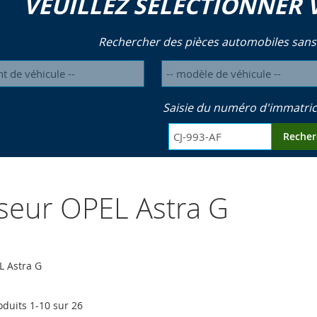
VEUILLEZ SÉLECTIONNER 
Rechercher des pièces automobiles sans
Saisie du numéro d'immatric
Recher
yseur OPEL Astra G
L Astra G
oduits
1
-
10
sur
26