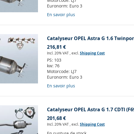
Motorcode:
LJ7
Euronorm:
Euro 3
En savoir plus
Catalyseur OPEL Astra G 1.6 Twinport
216,81 €
Incl. 20% VAT
,
excl.
Shipping Cost
PS:
103
kw:
76
Motorcode:
LJ7
Euronorm:
Euro 3
En savoir plus
Catalyseur OPEL Astra G 1.7 CDTI (F6
201,68 €
Incl. 20% VAT
,
excl.
Shipping Cost
En rupture de stock