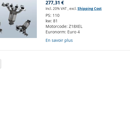
277,31 €
Incl. 20% VAT
,
excl.
Shipping Cost
PS:
110
kw:
81
Motorcode:
Z18XEL
Euronorm:
Euro 4
En savoir plus
lement la page
Page
uivant