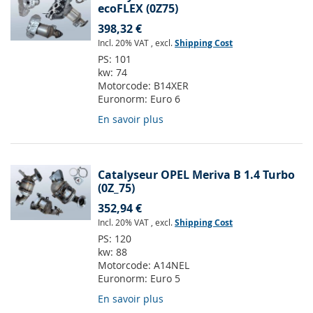
ecoFLEX (0Z75)
398,32 €
Incl. 20% VAT
,
excl.
Shipping Cost
PS:
101
kw:
74
Motorcode:
B14XER
Euronorm:
Euro 6
En savoir plus
Catalyseur OPEL Meriva B 1.4 Turbo
(0Z_75)
352,94 €
Incl. 20% VAT
,
excl.
Shipping Cost
PS:
120
kw:
88
Motorcode:
A14NEL
Euronorm:
Euro 5
En savoir plus