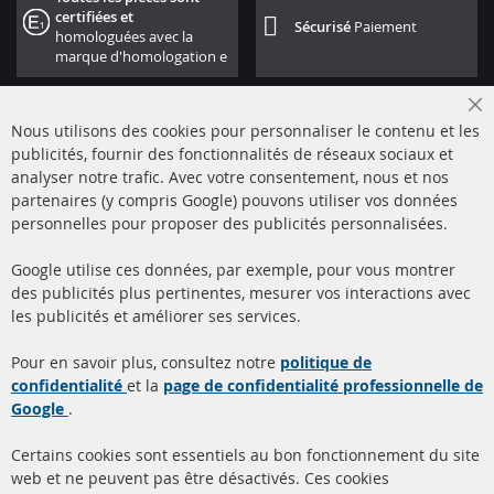
certifiées et
Sécurisé
Paiement
homologuées avec la
marque d'homologation e
Cl
Nous utilisons des cookies pour personnaliser le contenu et les
Co
Ba
publicités, fournir des fonctionnalités de réseaux sociaux et
analyser notre trafic. Avec votre consentement, nous et nos
partenaires (y compris Google) pouvons utiliser vos données
+49 (0) 4533 799000
personnelles pour proposer des publicités personnalisées.
Lun-Jeu: 09 - 17, Ven 09 - 16
Google utilise ces données, par exemple, pour vous montrer
info@contra-automotive.de
des publicités plus pertinentes, mesurer vos interactions avec
facebook
instagram
les publicités et améliorer ses services.
Quick Links
Service Clients
Pour en savoir plus, consultez notre
politique de
confidentialité
et la
page de confidentialité professionnelle de
Filtres à particules diesel
à propos de nous
Google
.
(FPD)
méthodes de payement
Catalyseur (CAT)
Certains cookies sont essentiels au bon fonctionnement du site
livraison
web et ne peuvent pas être désactivés. Ces cookies
Capteurs