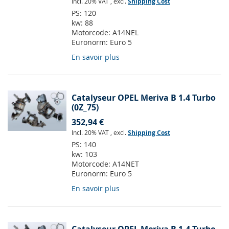
Incl. 20% VAT
,
excl.
Shipping Cost
PS:
120
kw:
88
Motorcode:
A14NEL
Euronorm:
Euro 5
En savoir plus
Catalyseur OPEL Meriva B 1.4 Turbo
(0Z_75)
352,94 €
Incl. 20% VAT
,
excl.
Shipping Cost
PS:
140
kw:
103
Motorcode:
A14NET
Euronorm:
Euro 5
En savoir plus