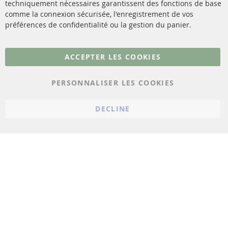
techniquement nécessaires garantissent des fonctions de base
Contact
comme la connexion sécurisée, l'enregistrement de vos
Matériel de montage
Résilier le contrat
préférences de confidentialité ou la gestion du panier.
Plus de liens
ACCEPTER LES COOKIES
Protection des données
PERSONNALISER LES COOKIES
Conditions générales
Politique d'annulation
DECLINE
Mentions légales
Paramètres du cookie
© 2023 ConTra Automotive GmbH. All Rights Reserved.