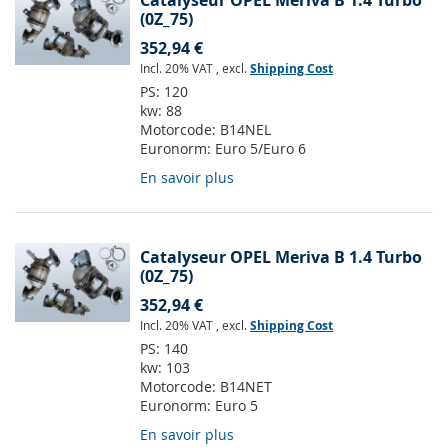
Catalyseur OPEL Meriva B 1.4 Turbo
(0Z_75)
352,94 €
Incl. 20% VAT
,
excl.
Shipping Cost
PS:
120
kw:
88
Motorcode:
B14NEL
Euronorm:
Euro 5/Euro 6
En savoir plus
Catalyseur OPEL Meriva B 1.4 Turbo
(0Z_75)
352,94 €
Incl. 20% VAT
,
excl.
Shipping Cost
PS:
140
kw:
103
Motorcode:
B14NET
Euronorm:
Euro 5
En savoir plus