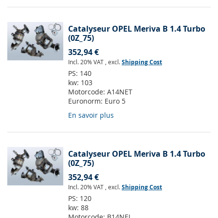
Catalyseur OPEL Meriva B 1.4 Turbo
(0Z_75)
352,94 €
Incl. 20% VAT
,
excl.
Shipping Cost
PS:
140
kw:
103
Motorcode:
A14NET
Euronorm:
Euro 5
En savoir plus
Catalyseur OPEL Meriva B 1.4 Turbo
(0Z_75)
352,94 €
Incl. 20% VAT
,
excl.
Shipping Cost
PS:
120
kw:
88
Motorcode:
B14NEL