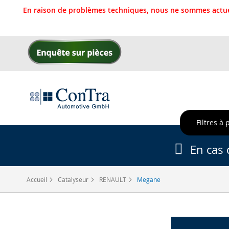
En raison de problèmes techniques, nous ne sommes actue
Allez
au
contenu
Filtres à 
En cas 
Accueil
Catalyseur
RENAULT
Megane