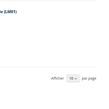
6v (LM01)
Afficher
par page