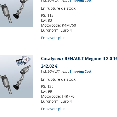
Incl. 20% VAT
,
excl.
Shipping Cost
En rupture de stock
PS:
113
kw:
83
Motorcode:
K4M760
Euronorm:
Euro 4
En savoir plus
Catalyseur RENAULT Megane II 2.0 1
242,02 €
Incl. 20% VAT
,
excl.
Shipping Cost
En rupture de stock
PS:
135
kw:
99
Motorcode:
F4R770
Euronorm:
Euro 4
En savoir plus