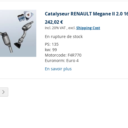
Catalyseur RENAULT Megane II 2.0 1
242,02 €
Incl. 20% VAT
,
excl.
Shipping Cost
En rupture de stock
PS:
135
kw:
99
Motorcode:
F4R770
Euronorm:
Euro 4
En savoir plus
lement la page
Page
Suivant