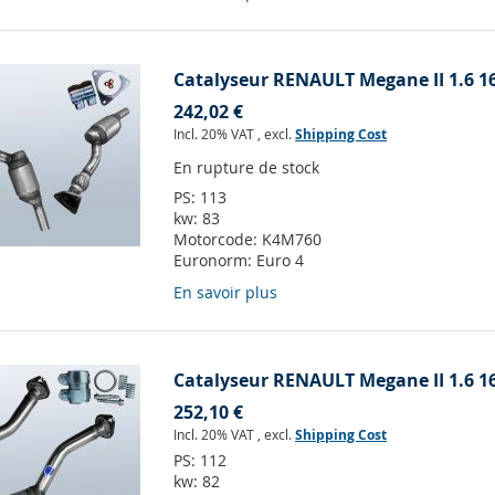
Catalyseur RENAULT Megane II 1.6 1
242,02 €
Incl. 20% VAT
,
excl.
Shipping Cost
En rupture de stock
PS:
113
kw:
83
Motorcode:
K4M760
Euronorm:
Euro 4
En savoir plus
Catalyseur RENAULT Megane II 1.6 1
252,10 €
Incl. 20% VAT
,
excl.
Shipping Cost
PS:
112
kw:
82