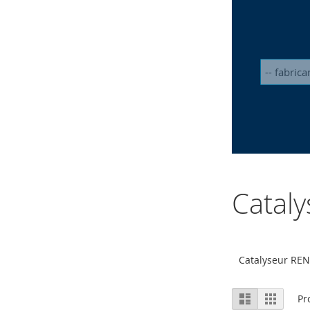
Catal
Catalyseur RE
Afficher
Liste
Grille
Pr
en