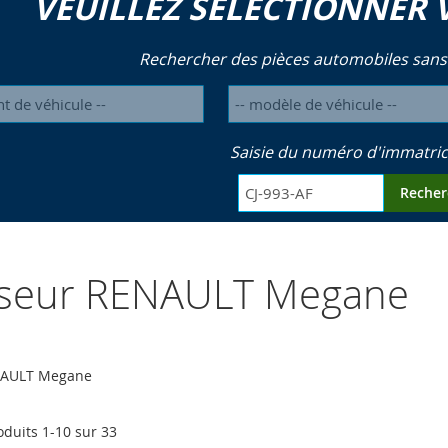
VEUILLEZ SÉLECTIONNER 
Rechercher des pièces automobiles sans
Saisie du numéro d'immatric
Recher
yseur RENAULT Megane
NAULT Megane
oduits
1
-
10
sur
33