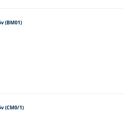
6v (BM01)
6v (CM0/1)