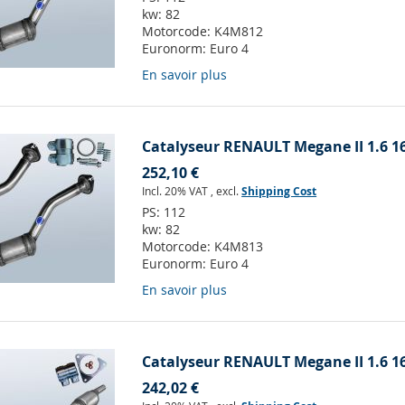
kw:
82
Motorcode:
K4M812
Euronorm:
Euro 4
En savoir plus
Catalyseur RENAULT Megane II 1.6 1
252,10 €
Incl. 20% VAT
,
excl.
Shipping Cost
PS:
112
kw:
82
Motorcode:
K4M813
Euronorm:
Euro 4
En savoir plus
Catalyseur RENAULT Megane II 1.6 1
242,02 €