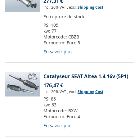
277,31 €
Incl. 20% VAT
,
excl.
Shipping Cost
En rupture de stock
PS:
105
kw:
77
Motorcode:
CBZB
Euronorm:
Euro 5
En savoir plus
Catalyseur SEAT Altea 1.4 16v (5P1)
176,47 €
Incl. 20% VAT
,
excl.
Shipping Cost
PS:
86
kw:
63
Motorcode:
BXW
Euronorm:
Euro 4
En savoir plus