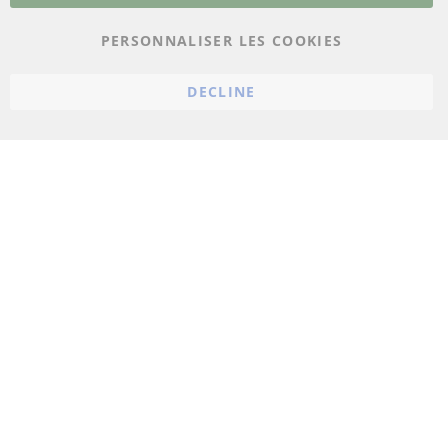
Protection des données
PERSONNALISER LES COOKIES
Conditions générales
Politique d'annulation
DECLINE
Mentions légales
Paramètres du cookie
© 2023 ConTra Automotive GmbH. All Rights Reserved.