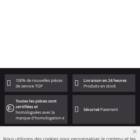
100% de nouvelles pièces
Livraison en 24 heures
de service TOP
Produits en stock
Toutes les pièces sont
certifiées et
Sécurisé
Paiement
homologuées avec la
marque d'homologation e
Cl
Nous utilisons des cookies pour personnaliser le contenu et les
Co