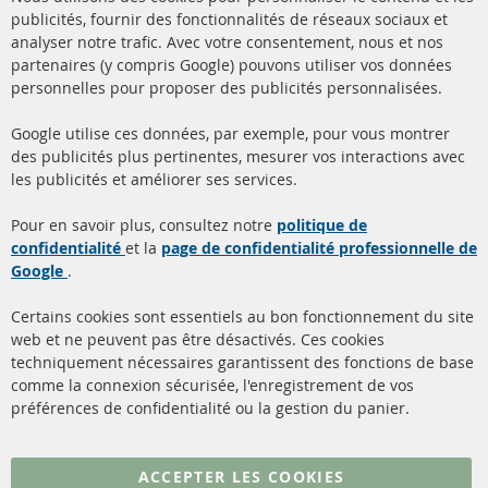
Ba
publicités, fournir des fonctionnalités de réseaux sociaux et
analyser notre trafic. Avec votre consentement, nous et nos
partenaires (y compris Google) pouvons utiliser vos données
+49 (0) 4533 799000
personnelles pour proposer des publicités personnalisées.
Lun-Jeu: 09 - 17, Ven 09 - 16
Google utilise ces données, par exemple, pour vous montrer
info@contra-automotive.de
des publicités plus pertinentes, mesurer vos interactions avec
facebook
instagram
les publicités et améliorer ses services.
Quick Links
Service Clients
Pour en savoir plus, consultez notre
politique de
confidentialité
et la
page de confidentialité professionnelle de
Filtres à particules diesel
à propos de nous
Google
.
(FPD)
méthodes de payement
Catalyseur (CAT)
Certains cookies sont essentiels au bon fonctionnement du site
livraison
web et ne peuvent pas être désactivés. Ces cookies
Capteurs
techniquement nécessaires garantissent des fonctions de base
Contact
comme la connexion sécurisée, l'enregistrement de vos
Matériel de montage
Résilier le contrat
préférences de confidentialité ou la gestion du panier.
Plus de liens
ACCEPTER LES COOKIES