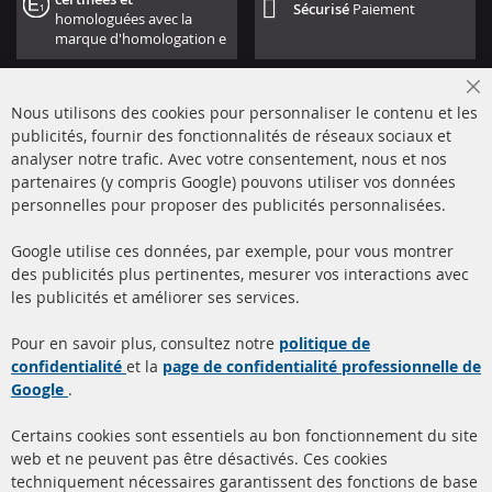
Sécurisé
Paiement
homologuées avec la
marque d'homologation e
Cl
Nous utilisons des cookies pour personnaliser le contenu et les
Co
Ba
publicités, fournir des fonctionnalités de réseaux sociaux et
analyser notre trafic. Avec votre consentement, nous et nos
partenaires (y compris Google) pouvons utiliser vos données
+49 (0) 4533 799000
personnelles pour proposer des publicités personnalisées.
Lun-Jeu: 09 - 17, Ven 09 - 16
Google utilise ces données, par exemple, pour vous montrer
info@contra-automotive.de
des publicités plus pertinentes, mesurer vos interactions avec
facebook
instagram
les publicités et améliorer ses services.
Quick Links
Service Clients
Pour en savoir plus, consultez notre
politique de
confidentialité
et la
page de confidentialité professionnelle de
Filtres à particules diesel
à propos de nous
Google
.
(FPD)
méthodes de payement
Catalyseur (CAT)
Certains cookies sont essentiels au bon fonctionnement du site
livraison
web et ne peuvent pas être désactivés. Ces cookies
Capteurs
techniquement nécessaires garantissent des fonctions de base
Contact