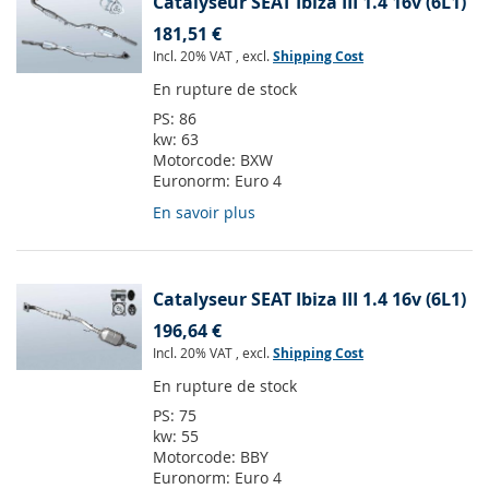
Catalyseur SEAT Ibiza III 1.4 16v (6L1)
181,51 €
Incl. 20% VAT
,
excl.
Shipping Cost
En rupture de stock
PS:
86
kw:
63
Motorcode:
BXW
Euronorm:
Euro 4
En savoir plus
Catalyseur SEAT Ibiza III 1.4 16v (6L1)
196,64 €
Incl. 20% VAT
,
excl.
Shipping Cost
En rupture de stock
PS:
75
kw:
55
Motorcode:
BBY
Euronorm:
Euro 4