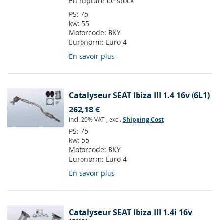
En rupture de stock
PS:
75
kw:
55
Motorcode:
BKY
Euronorm:
Euro 4
En savoir plus
Catalyseur SEAT Ibiza III 1.4 16v (6L1)
262,18 €
Incl. 20% VAT
,
excl.
Shipping Cost
PS:
75
kw:
55
Motorcode:
BKY
Euronorm:
Euro 4
En savoir plus
Catalyseur SEAT Ibiza III 1.4i 16v