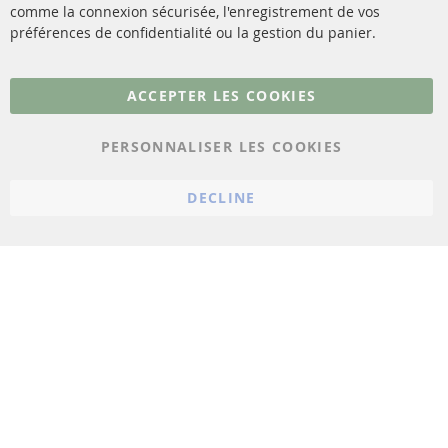
comme la connexion sécurisée, l'enregistrement de vos
Matériel de montage
Résilier le contrat
préférences de confidentialité ou la gestion du panier.
Plus de liens
ACCEPTER LES COOKIES
Protection des données
PERSONNALISER LES COOKIES
Conditions générales
Politique d'annulation
DECLINE
Mentions légales
Paramètres du cookie
© 2023 ConTra Automotive GmbH. All Rights Reserved.