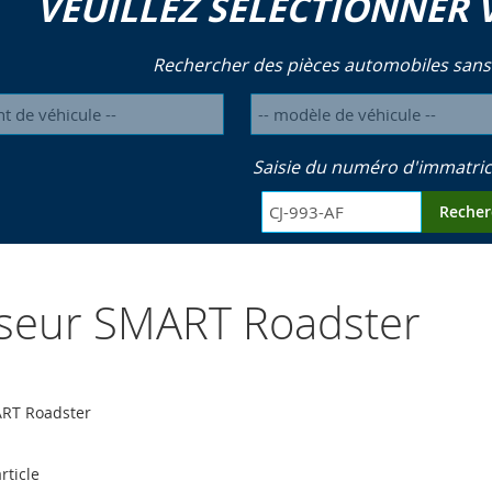
VEUILLEZ SÉLECTIONNER 
Rechercher des pièces automobiles sans
Saisie du numéro d'immatric
Recher
yseur SMART Roadster
ART Roadster
rticle