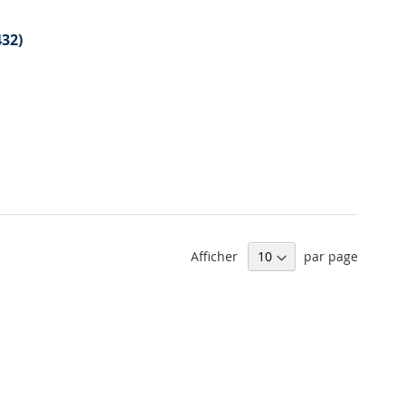
ordre
décrois
432)
Afficher
par page