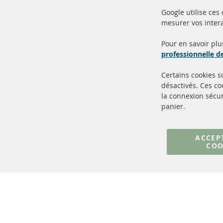
Google utilise ces
mesurer vos intera
100% de nouvelles pièces de
Livr
service TOP
Prod
Pour en savoir plu
professionnelle 
Certains cookies 
désactivés. Ces c
la connexion sécur
panier.
+49 (0) 4533 799000
Lun-Jeu: 09 - 17, Ven 09 - 16
ACCEP
COO
info@contra-automotive.de
facebook
instagram