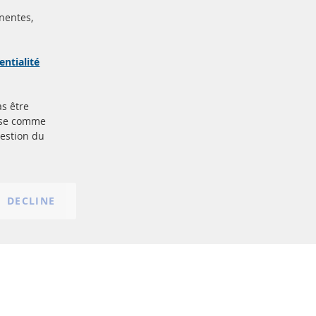
nentes,
ertifiées
Sécurisé
Paiement
arque
entialité
as être
Plus de liens
base comme
gestion du
Protection des données
nt
Conditions générales
Politique d'annulation
Mentions légales
DECLINE
Paramètres du cookie