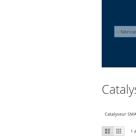
Catal
Catalyseur SM
Afficher
Liste
Grille
1
a
en