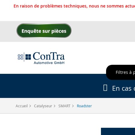
En raison de problèmes techniques, nous ne sommes actue
Allez
au
contenu
Filtres à 
En cas 
Accueil
Catalyseur
SMART
Roadster