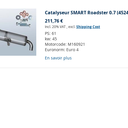
Catalyseur SMART Roadster 0.7 (452
211,76 €
Incl. 20% VAT
,
excl.
Shipping Cost
PS:
61
kw:
45
Motorcode:
M160921
Euronorm:
Euro 4
En savoir plus