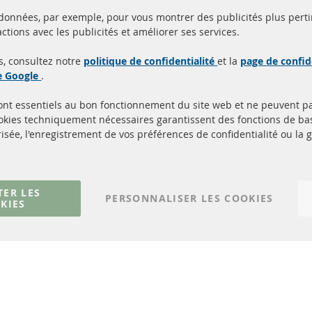
 données, par exemple, pour vous montrer des publicités plus perti
Toutes les pièces sont c
ctions avec les publicités et améliorer ses services.
aison en 24 heures
et
uits en stock
homologuées avec la m
s, consultez notre
politique de confidentialité
et la
page de confid
d'homologation e
de Google
.
sont essentiels au bon fonctionnement du site web et ne peuvent p
Quick Links
Service Clients
ookies techniquement nécessaires garantissent des fonctions de 
isée, l'enregistrement de vos préférences de confidentialité ou la 
Filtres à particules diesel (FPD)
à propos de nous
Catalyseur (CAT)
méthodes de payeme
Capteurs
livraison
Matériel de montage
Contact
TER LES
PERSONNALISER LES COOKIES
KIES
Résilier le contrat
© 2023 ConTra Automotive GmbH. All Rights Reserved.