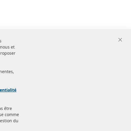
s
Close
 nous et
Cooki
Bar
proposer
nentes,
ertifiées
Sécurisé
Paiement
arque
entialité
as être
Plus de liens
base comme
gestion du
Protection des données
nt
Conditions générales