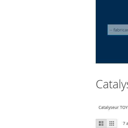
Catal
Catalyseur TOY
Afficher
Liste
Grille
7
a
en