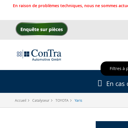
En raison de problèmes techniques, nous ne sommes actue
Allez
au
contenu
Filtres à 
En cas 
Accueil
Catalyseur
TOYOTA
Yaris