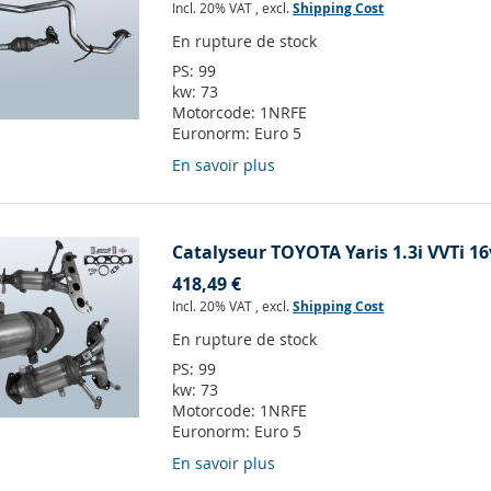
Incl. 20% VAT
,
excl.
Shipping Cost
En rupture de stock
PS:
99
kw:
73
Motorcode:
1NRFE
Euronorm:
Euro 5
En savoir plus
Catalyseur TOYOTA Yaris 1.3i VVTi 16
418,49 €
Incl. 20% VAT
,
excl.
Shipping Cost
En rupture de stock
PS:
99
kw:
73
Motorcode:
1NRFE
Euronorm:
Euro 5
En savoir plus