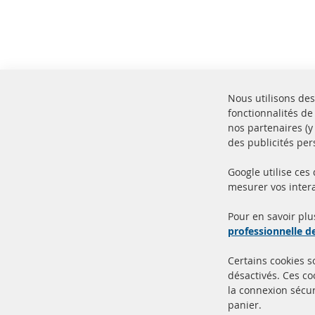
Nous utilisons des
fonctionnalités de
nos partenaires (
des publicités per
Google utilise ces
mesurer vos intera
100% de nouvelles pièces de
Livr
service TOP
Prod
Pour en savoir plu
professionnelle 
Certains cookies 
désactivés. Ces c
la connexion sécur
panier.