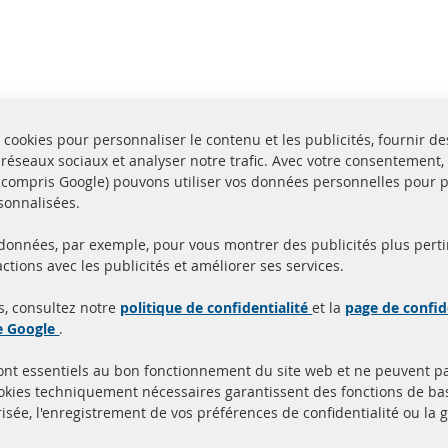
 cookies pour personnaliser le contenu et les publicités, fournir de
 réseaux sociaux et analyser notre trafic. Avec votre consentement,
y compris Google) pouvons utiliser vos données personnelles pour 
sonnalisées.
 données, par exemple, pour vous montrer des publicités plus perti
Toutes les pièces sont c
ctions avec les publicités et améliorer ses services.
aison en 24 heures
et
uits en stock
homologuées avec la m
s, consultez notre
politique de confidentialité
et la
page de confid
d'homologation e
de Google
.
sont essentiels au bon fonctionnement du site web et ne peuvent p
Quick Links
Service Clients
ookies techniquement nécessaires garantissent des fonctions de 
isée, l'enregistrement de vos préférences de confidentialité ou la 
Filtres à particules diesel (FPD)
à propos de nous
Catalyseur (CAT)
méthodes de payeme