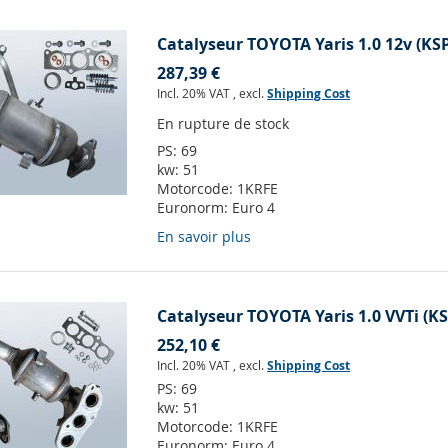
Catalyseur TOYOTA Yaris 1.0 12v (KS
287,39 €
Incl. 20% VAT
,
excl.
Shipping Cost
En rupture de stock
PS:
69
kw:
51
Motorcode:
1KRFE
Euronorm:
Euro 4
En savoir plus
Catalyseur TOYOTA Yaris 1.0 VVTi (K
252,10 €
Incl. 20% VAT
,
excl.
Shipping Cost
PS:
69
kw:
51
Motorcode:
1KRFE
Euronorm:
Euro 4