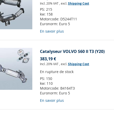
Incl. 20% VAT
,
excl.
Shipping Cost
PS:
215
kw:
158
Motorcode:
D5244T11
Euronorm:
Euro 5
En savoir plus
Catalyseur VOLVO S60 II T3 (Y20)
383,19 €
Incl. 20% VAT
,
excl.
Shipping Cost
En rupture de stock
PS:
150
kw:
110
Motorcode:
B4164T3
Euronorm:
Euro 5
En savoir plus