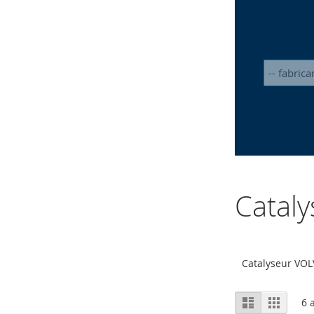
Catal
Catalyseur VO
Afficher
Liste
Grille
6
a
en