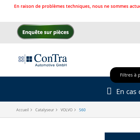
En raison de problèmes techniques, nous ne sommes actue
Allez
au
contenu
Filtres à 
En cas 
Accueil
Catalyseur
VOLVO
S60