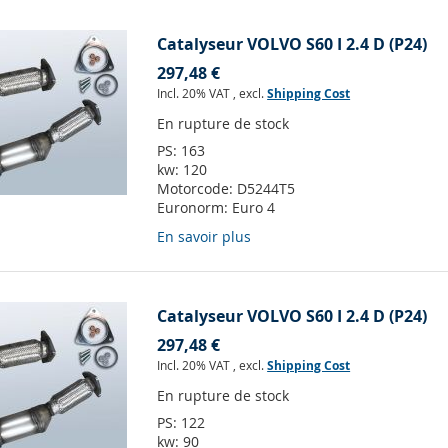
Catalyseur VOLVO S60 I 2.4 D (P24)
297,48 €
Incl. 20% VAT
,
excl.
Shipping Cost
En rupture de stock
PS:
163
kw:
120
Motorcode:
D5244T5
Euronorm:
Euro 4
En savoir plus
Catalyseur VOLVO S60 I 2.4 D (P24)
297,48 €
Incl. 20% VAT
,
excl.
Shipping Cost
En rupture de stock
PS:
122
kw:
90