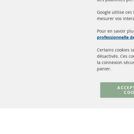
Google utilise ces
mesurer vos intera
100% de nouvelles pièces de
Livr
service TOP
Prod
Pour en savoir plu
professionnelle 
Certains cookies 
désactivés. Ces c
la connexion sécur
panier.
+49 (0) 4533 799000
Lun-Jeu: 09 - 17, Ven 09 - 16
ACCEP
COO
info@contra-automotive.de
facebook
instagram