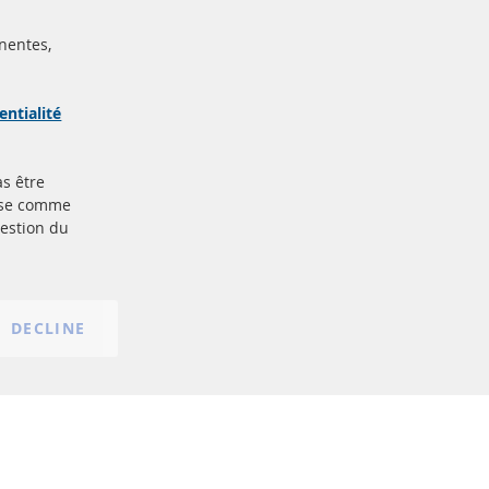
nentes,
ertifiées
Sécurisé
Paiement
arque
entialité
as être
Plus de liens
base comme
gestion du
Protection des données
nt
Conditions générales
Politique d'annulation
Mentions légales
DECLINE
Paramètres du cookie