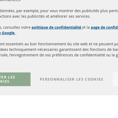
 données, par exemple, pour vous montrer des publicités plus perti
Toutes les pièces sont c
ctions avec les publicités et améliorer ses services.
aison en 24 heures
et
uits en stock
homologuées avec la m
s, consultez notre
politique de confidentialité
et la
page de confid
d'homologation e
de Google
.
sont essentiels au bon fonctionnement du site web et ne peuvent p
Quick Links
Service Clients
ookies techniquement nécessaires garantissent des fonctions de 
isée, l'enregistrement de vos préférences de confidentialité ou la 
Filtres à particules diesel (FPD)
à propos de nous
Catalyseur (CAT)
méthodes de payeme
Capteurs
livraison
Matériel de montage
Contact
TER LES
PERSONNALISER LES COOKIES
KIES
Résilier le contrat
© 2023 ConTra Automotive GmbH. All Rights Reserved.