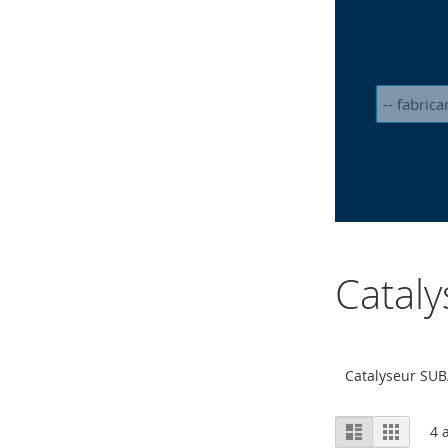
Catal
Catalyseur SU
Afficher
Liste
Grille
4
a
en