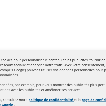
 cookies pour personnaliser le contenu et les publicités, fournir de
 réseaux sociaux et analyser notre trafic. Avec votre consentement,
y compris Google) pouvons utiliser vos données personnelles pour 
sonnalisées.
 données, par exemple, pour vous montrer des publicités plus perti
Toutes les pièces sont c
ctions avec les publicités et améliorer ses services.
aison en 24 heures
et
uits en stock
homologuées avec la m
s, consultez notre
politique de confidentialité
et la
page de confid
d'homologation e
de Google
.