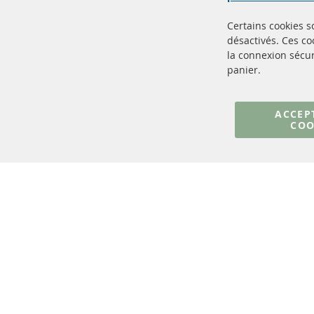
Certains cookies 
désactivés. Ces c
la connexion sécur
panier.
+49 (0) 4533 799000
Lun-Jeu: 09 - 17, Ven 09 - 16
ACCEP
COO
info@contra-automotive.de
facebook
instagram