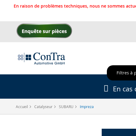
En raison de problèmes techniques, nous ne sommes actue
Allez
au
contenu
Filtres à 
En cas 
Accueil
Catalyseur
SUBARU
Impreza