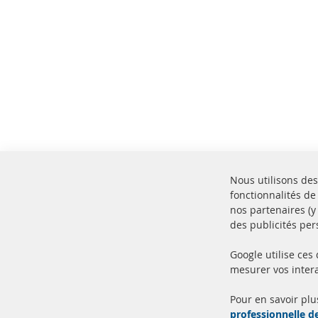
Nous utilisons des
fonctionnalités de
nos partenaires (
des publicités per
Google utilise ces
mesurer vos intera
100% de nouvelles pièces de
Livr
service TOP
Prod
Pour en savoir plu
professionnelle 