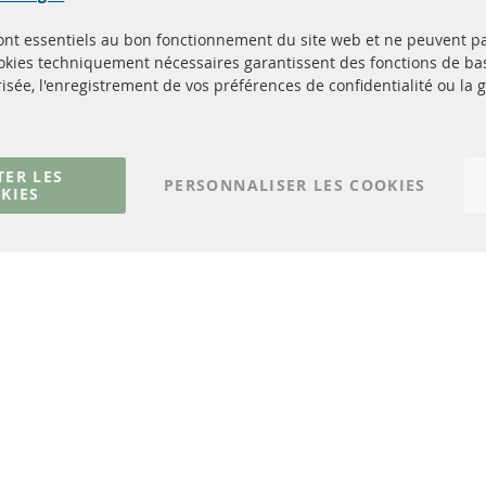
sont essentiels au bon fonctionnement du site web et ne peuvent p
Quick Links
Service Clients
ookies techniquement nécessaires garantissent des fonctions de 
isée, l'enregistrement de vos préférences de confidentialité ou la 
Filtres à particules diesel (FPD)
à propos de nous
Catalyseur (CAT)
méthodes de payeme
Capteurs
livraison
Matériel de montage
Contact
TER LES
PERSONNALISER LES COOKIES
KIES
Résilier le contrat
© 2023 ConTra Automotive GmbH. All Rights Reserved.