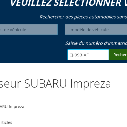
VEUILLEZ SÉLECTIONNER 
Rechercher des pièces automobiles sans
Saisie du numéro d'immatric
Recher
yseur SUBARU Impreza
BARU Impreza
rticles