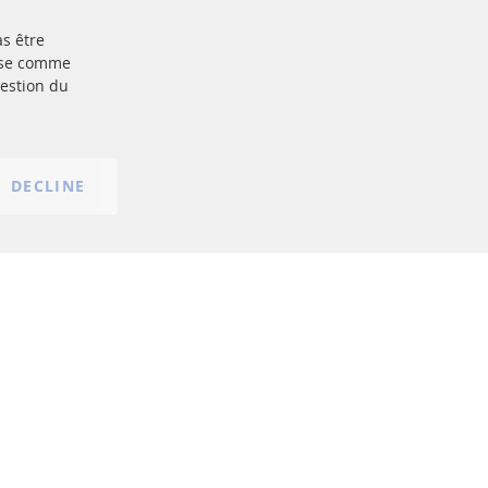
as être
Plus de liens
base comme
gestion du
Protection des données
nt
Conditions générales
Politique d'annulation
Mentions légales
DECLINE
Paramètres du cookie