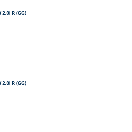
ordre
décrois
2.0i R (GG)
2.0i R (GG)