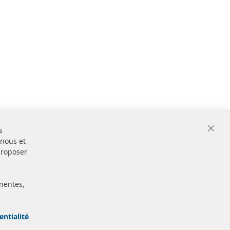
s
Close
 nous et
Cooki
Bar
proposer
nentes,
ertifiées
Sécurisé
Paiement
arque
entialité