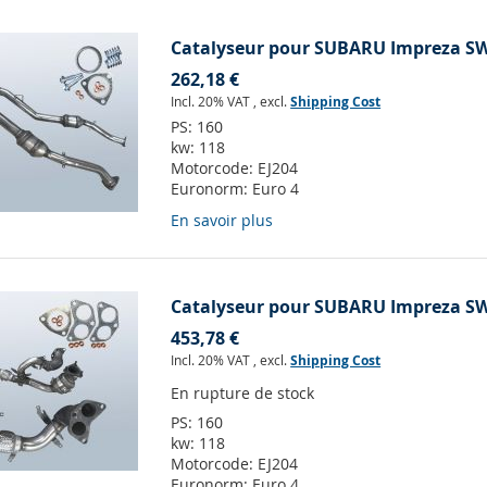
Catalyseur pour SUBARU Impreza SW 
262,18 €
Incl. 20% VAT
,
excl.
Shipping Cost
PS:
160
kw:
118
Motorcode:
EJ204
Euronorm:
Euro 4
En savoir plus
Catalyseur pour SUBARU Impreza SW 
453,78 €
Incl. 20% VAT
,
excl.
Shipping Cost
En rupture de stock
PS:
160
kw:
118
Motorcode:
EJ204
Euronorm:
Euro 4