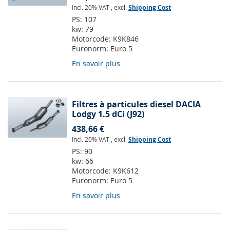
Incl. 20% VAT
,
excl.
Shipping Cost
PS:
107
kw:
79
Motorcode:
K9K846
Euronorm:
Euro 5
En savoir plus
Filtres à particules diesel DACIA
Lodgy 1.5 dCi (J92)
438,66 €
Incl. 20% VAT
,
excl.
Shipping Cost
PS:
90
kw:
66
Motorcode:
K9K612
Euronorm:
Euro 5
En savoir plus