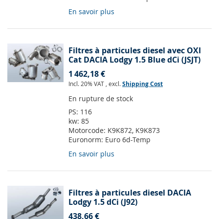
En savoir plus
Filtres à particules diesel avec OXI
Cat DACIA Lodgy 1.5 Blue dCi (JSJT)
1 462,18 €
Incl. 20% VAT
,
excl.
Shipping Cost
En rupture de stock
PS:
116
kw:
85
Motorcode:
K9K872, K9K873
Euronorm:
Euro 6d-Temp
En savoir plus
Filtres à particules diesel DACIA
Lodgy 1.5 dCi (J92)
438,66 €