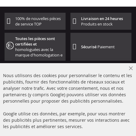
100% de nouvelles pièces
Livraison en 24 heures
de service TOP
Produits en stock
Toutes les pièces sont
certifiées et
Sécurisé
Paiement
homologuées avec la
marque d'homologation e
Cl
Nous utilisons des cookies pour personnaliser le contenu et les
Co
Ba
publicités, fournir des fonctionnalités de réseaux sociaux et
analyser notre trafic. Avec votre consentement, nous et nos
partenaires (y compris Google) pouvons utiliser vos données
+49 (0) 4533 799000
personnelles pour proposer des publicités personnalisées.
Lun-Jeu: 09 - 17, Ven 09 - 16
Google utilise ces données, par exemple, pour vous montrer
info@contra-automotive.de
des publicités plus pertinentes, mesurer vos interactions avec
facebook
instagram
les publicités et améliorer ses services.
Quick Links
Service Clients