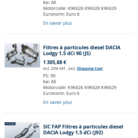
kw:
66
Motorcode:
K9K626 K9K628 K9K629
Euronorm:
Euro 6
En savoir plus
Filtres à particules diesel DACIA
Lodgy 1.5 dCi 90 (JS)
1 305,88 €
Incl. 20% VAT
,
excl.
Shipping Cost
PS:
90
kw:
66
Motorcode:
K9K626 K9K628 K9K629
Euronorm:
Euro 6
En savoir plus
SIC FAP Filtres à particules diesel
DACIA Lodgy 1.5 dCi (J92)