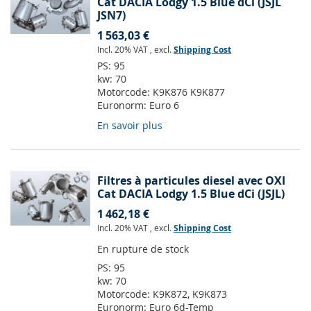
Cat DACIA Lodgy 1.5 Blue dCi (JSJL
JSN7)
1 563,03 €
Incl. 20% VAT
,
excl.
Shipping Cost
PS:
95
kw:
70
Motorcode:
K9K876 K9K877
Euronorm:
Euro 6
En savoir plus
Filtres à particules diesel avec OXI
Cat DACIA Lodgy 1.5 Blue dCi (JSJL)
1 462,18 €
Incl. 20% VAT
,
excl.
Shipping Cost
En rupture de stock
PS:
95
kw:
70
Motorcode:
K9K872, K9K873
Euronorm:
Euro 6d-Temp