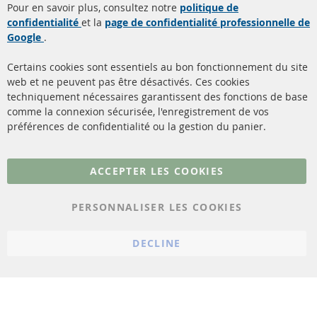
Pour en savoir plus, consultez notre
politique de
confidentialité
et la
page de confidentialité professionnelle de
Filtres à particules diesel
à propos de nous
Google
.
(FPD)
méthodes de payement
Catalyseur (CAT)
Certains cookies sont essentiels au bon fonctionnement du site
livraison
web et ne peuvent pas être désactivés. Ces cookies
Capteurs
techniquement nécessaires garantissent des fonctions de base
Contact
comme la connexion sécurisée, l'enregistrement de vos
Matériel de montage
Résilier le contrat
préférences de confidentialité ou la gestion du panier.
Plus de liens
ACCEPTER LES COOKIES
Protection des données
PERSONNALISER LES COOKIES
Conditions générales
Politique d'annulation
DECLINE
Mentions légales
Paramètres du cookie