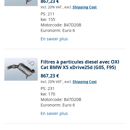
867,23 €
Incl. 20% VAT
,
excl.
Shipping Cost
PS:
211
kw:
155
Motorcode:
B47D20B
Euronorm:
Euro 6
En savoir plus
Filtres à particules diesel avec OXI
Cat BMW X5 xDrive25d (G05, F95)
867,23 €
Incl. 20% VAT
,
excl.
Shipping Cost
PS:
231
kw:
170
Motorcode:
B47D20B
Euronorm:
Euro 6
En savoir plus