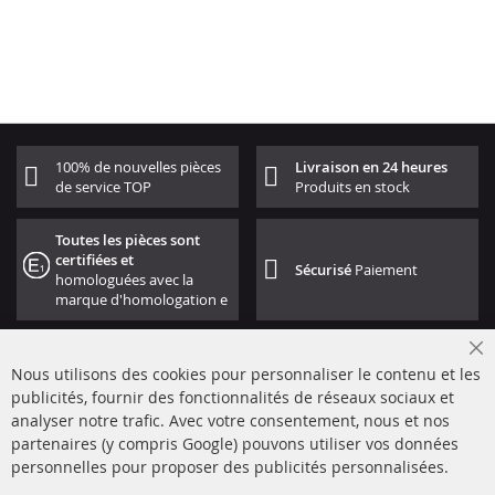
100% de nouvelles pièces
Livraison en 24 heures
de service TOP
Produits en stock
Toutes les pièces sont
certifiées et
Sécurisé
Paiement
homologuées avec la
marque d'homologation e
Cl
Nous utilisons des cookies pour personnaliser le contenu et les
Co
Ba
publicités, fournir des fonctionnalités de réseaux sociaux et
analyser notre trafic. Avec votre consentement, nous et nos
partenaires (y compris Google) pouvons utiliser vos données
+49 (0) 4533 799000
personnelles pour proposer des publicités personnalisées.
Lun-Jeu: 09 - 17, Ven 09 - 16