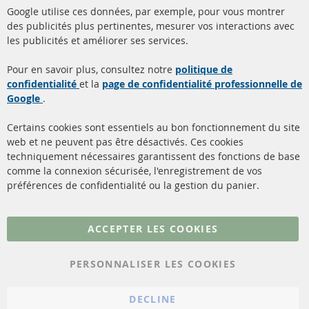
Google utilise ces données, par exemple, pour vous montrer
info@contra-automotive.de
des publicités plus pertinentes, mesurer vos interactions avec
facebook
instagram
les publicités et améliorer ses services.
Quick Links
Service Clients
Pour en savoir plus, consultez notre
politique de
confidentialité
et la
page de confidentialité professionnelle de
Filtres à particules diesel
à propos de nous
Google
.
(FPD)
méthodes de payement
Catalyseur (CAT)
Certains cookies sont essentiels au bon fonctionnement du site
livraison
web et ne peuvent pas être désactivés. Ces cookies
Capteurs
techniquement nécessaires garantissent des fonctions de base
Contact
comme la connexion sécurisée, l'enregistrement de vos
Matériel de montage
Résilier le contrat
préférences de confidentialité ou la gestion du panier.
Plus de liens
ACCEPTER LES COOKIES
Protection des données
PERSONNALISER LES COOKIES
Conditions générales
Politique d'annulation
DECLINE