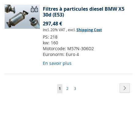
Filtres à particules diesel BMW X5
30d (E53)
297,48 €
Incl. 20% VAT
,
excl.
Shipping Cost
PS:
218
kw:
160
Motorcode:
M57N-306D2
Euronorm:
Euro 4
En savoir plus
Page
Page
Suiva
Vous
Page
Page
1
2
3
lisez
actuellement
la
page