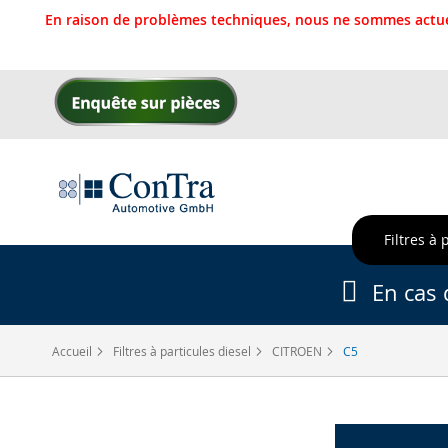
En raison de problèmes techniques, nous ne sommes actue
Allez
au
contenu
Filtres à 
En cas 
Accueil
Filtres à particules diesel
CITROEN
C5