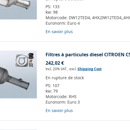
PS:
133
kw:
98
Motorcode:
DW12TED4, 4HX,DW12TED4_4H
Euronorm:
Euro 4
En savoir plus
Filtres à particules diesel CITROEN C5
242,02 €
Incl. 20% VAT
,
excl.
Shipping Cost
En rupture de stock
PS:
107
kw:
79
Motorcode:
RHS
Euronorm:
Euro 3
En savoir plus