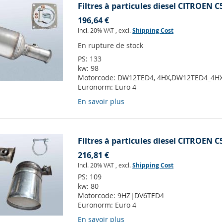
Filtres à particules diesel CITROEN C5
196,64 €
Incl. 20% VAT
,
excl.
Shipping Cost
En rupture de stock
PS:
133
kw:
98
Motorcode:
DW12TED4, 4HX,DW12TED4_4H
Euronorm:
Euro 4
En savoir plus
Filtres à particules diesel CITROEN C5
216,81 €
Incl. 20% VAT
,
excl.
Shipping Cost
PS:
109
kw:
80
Motorcode:
9HZ|DV6TED4
Euronorm:
Euro 4
En savoir plus