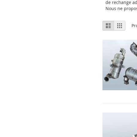
de rechange ad
Nous ne prop
Afficher
Liste
Grille
Pr
en