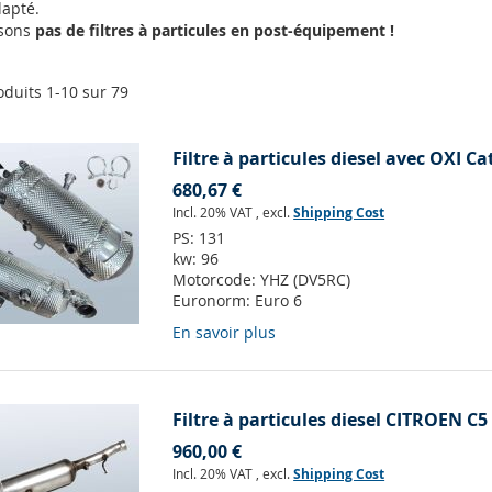
apté.
osons
pas de filtres à particules en post-équipement !
oduits
1
-
10
sur
79
Filtre à particules diesel avec OXI Ca
680,67 €
Incl. 20% VAT
,
excl.
Shipping Cost
PS:
131
kw:
96
Motorcode:
YHZ (DV5RC)
Euronorm:
Euro 6
En savoir plus
Filtre à particules diesel CITROEN C5
960,00 €
Incl. 20% VAT
,
excl.
Shipping Cost