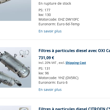
En rupture de stock
PS:
177
kw:
130
Motorcode:
EHZ DW10FC
Euronorm:
Euro 6d-Temp
En savoir plus
Filtres à particules diesel avec OXI C
731,09 €
Incl. 20% VAT
,
excl.
Shipping Cost
PS:
131
kw:
96
Motorcode:
YHZ (DV5RC)
Euronorm:
Euro 6
En savoir plus
Filtres à particules diesel CITROEN C