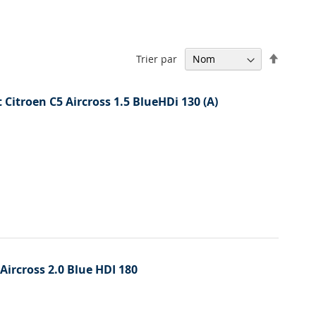
Par
Trier par
ordre
décrois
t Citroen C5 Aircross 1.5 BlueHDi 130 (A)
 Aircross 2.0 Blue HDI 180