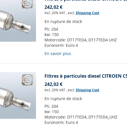
242,02 €
Incl. 20% VAT
,
excl.
Shipping Cost
En rupture de stock
PS:
204
kw:
150
Motorcode:
DT17TED4, DT17TED4 UHZ
Euronorm:
Euro 4
En savoir plus
Filtres à particules diesel CITROEN C5
242,02 €
Incl. 20% VAT
,
excl.
Shipping Cost
En rupture de stock
PS:
204
kw:
150
Motorcode:
DT17TED4, DT17TED4_UHZ
Euronorm:
Euro 4