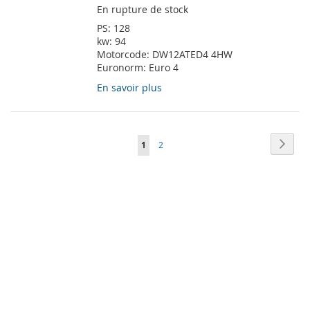
En rupture de stock
PS:
128
kw:
94
Motorcode:
DW12ATED4 4HW
Euronorm:
Euro 4
En savoir plus
Page
Page
Suiva
Vous
Page
1
2
lisez
actuellement
la
page