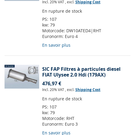
Incl. 20% VAT
,
excl.
Shipping Cost
En rupture de stock
PS:
107
kw:
79
Motorcode:
DW10ATED4|RHT
Euronorm:
Euro 4
En savoir plus
SIC FAP Filtres à particules diesel
FIAT Ulysee 2.0 Hdi (179AX)
476,97 €
Incl. 20% VAT
,
excl.
Shipping Cost
En rupture de stock
PS:
107
kw:
79
Motorcode:
RHT
Euronorm:
Euro 3
En savoir plus