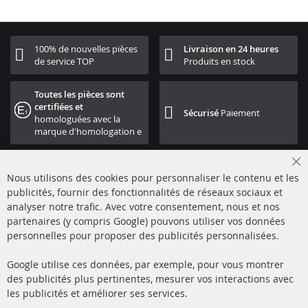
100% de nouvelles pièces
Livraison en 24 heures
de service TOP
Produits en stock
Toutes les pièces sont
certifiées et
Sécurisé
Paiement
homologuées avec la
marque d'homologation e
Cl
Nous utilisons des cookies pour personnaliser le contenu et les
Co
Ba
publicités, fournir des fonctionnalités de réseaux sociaux et
analyser notre trafic. Avec votre consentement, nous et nos
partenaires (y compris Google) pouvons utiliser vos données
+49 (0) 4533 799000
personnelles pour proposer des publicités personnalisées.
Lun-Jeu: 09 - 17, Ven 09 - 16
Google utilise ces données, par exemple, pour vous montrer
info@contra-automotive.de
des publicités plus pertinentes, mesurer vos interactions avec
facebook
instagram
les publicités et améliorer ses services.