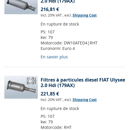
2.0 Hdi (179AX)
216,81 €
Incl. 20% VAT
,
excl.
Shipping Cost
En rupture de stock
PS:
107
kw:
79
Motorcode:
DW10ATED4|RHT
Euronorm:
Euro 4
En savoir plus
Filtres à particules diesel FIAT Ulysee
2.0 Hdi (179AX)
221,85 €
Incl. 20% VAT
,
excl.
Shipping Cost
En rupture de stock
PS:
107
kw:
79
Motorcode:
RHT