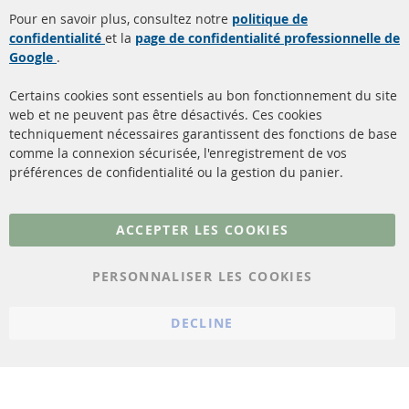
Quick Links
Service Clients
Pour en savoir plus, consultez notre
politique de
confidentialité
et la
page de confidentialité professionnelle de
Filtres à particules diesel
à propos de nous
Google
.
(FPD)
méthodes de payement
Catalyseur (CAT)
Certains cookies sont essentiels au bon fonctionnement du site
livraison
web et ne peuvent pas être désactivés. Ces cookies
Capteurs
techniquement nécessaires garantissent des fonctions de base
Contact
comme la connexion sécurisée, l'enregistrement de vos
Matériel de montage
Résilier le contrat
préférences de confidentialité ou la gestion du panier.
Plus de liens
ACCEPTER LES COOKIES
Protection des données
PERSONNALISER LES COOKIES
Conditions générales
Politique d'annulation
DECLINE
Mentions légales
Paramètres du cookie