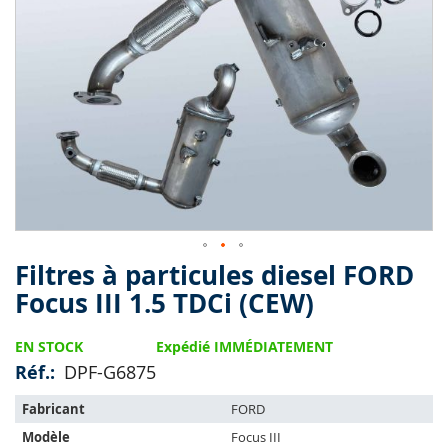
end
of
the
images
gallery
Filtres à particules diesel FORD
Skip
to
Focus III 1.5 TDCi (CEW)
the
beginning
EN STOCK
Expédié IMMÉDIATEMENT
of
the
Réf.
DPF-G6875
images
L'article
gallery
Fabricant
FORD
s'adapte
Modèle
Focus III
sur