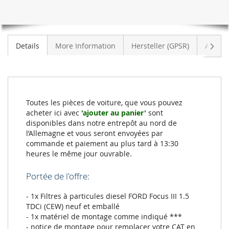
Suiva
Details
More Information
Hersteller (GPSR)
Avis
Toutes les pièces de voiture, que vous pouvez
acheter ici avec
'ajouter au panier'
sont
disponibles dans notre entrepôt au nord de
l’Allemagne et vous seront envoyées par
commande et paiement au plus tard à 13:30
heures le même jour ouvrable.
Portée de l'offre:
- 1x Filtres à particules diesel FORD Focus III 1.5
TDCi (CEW) neuf et emballé
- 1x matériel de montage comme indiqué ***
- notice de montage pour remplacer votre CAT en