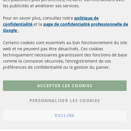
facebook
instagram
les publicités et améliorer ses services.
Quick Links
Service Clients
Pour en savoir plus, consultez notre
politique de
confidentialité
et la
page de confidentialité professionnelle de
Filtres à particules diesel
à propos de nous
Google
.
(FPD)
méthodes de payement
Catalyseur (CAT)
Certains cookies sont essentiels au bon fonctionnement du site
livraison
web et ne peuvent pas être désactivés. Ces cookies
Capteurs
techniquement nécessaires garantissent des fonctions de base
Contact
comme la connexion sécurisée, l'enregistrement de vos
Matériel de montage
Résilier le contrat
préférences de confidentialité ou la gestion du panier.
Plus de liens
ACCEPTER LES COOKIES
Protection des données
PERSONNALISER LES COOKIES
Conditions générales
Politique d'annulation
DECLINE
Mentions légales