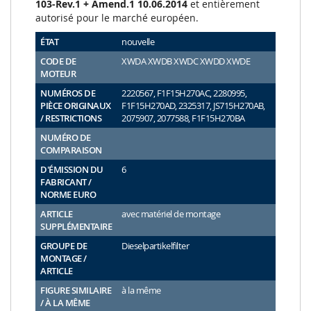
103-Rev.1 + Amend.1 10.06.2014
et entièrement
autorisé pour le marché européen.
ÉTAT
nouvelle
CODE DE
XWDA XWDB XWDC XWDD XWDE
MOTEUR
NUMÉROS DE
2220567, F1F15H270AC, 2280995,
PIÈCE ORIGINAUX
F1F15H270AD, 2325317, JS715H270AB,
/ RESTRICTIONS
2075907, 2077588, F1F15H270BA
NUMÉRO DE
COMPARAISON
D'ÉMISSION DU
6
FABRICANT /
NORME EURO
ARTICLE
avec matériel de montage
SUPPLÉMENTAIRE
GROUPE DE
Dieselpartikelfilter
MONTAGE /
ARTICLE
FIGURE SIMILAIRE
à la même
/ À LA MÊME