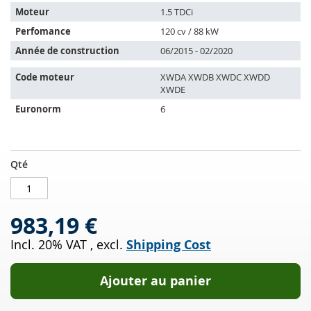
les
Moteur
1.5 TDCi
véhicules
Perfomance
120 cv / 88 kW
suivants:
Année de construction
06/2015 - 02/2020
Code moteur
XWDA XWDB XWDC XWDD
XWDE
Euronorm
6
Filtres
EN
Qté
à
STOCK
particules
diesel
983,19 €
FORD
Focus
Incl. 20% VAT
,
excl.
Shipping Cost
III
1.5
TDCi
Ajouter au panier
(CEW)