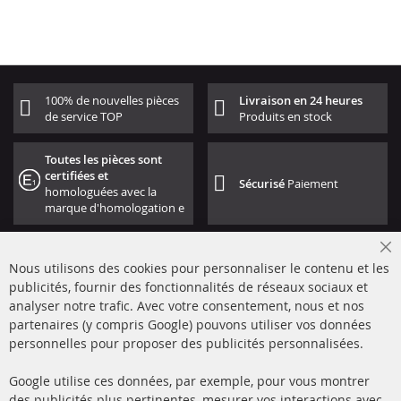
100% de nouvelles pièces
Livraison en 24 heures
de service TOP
Produits en stock
Toutes les pièces sont
certifiées et
Sécurisé
Paiement
homologuées avec la
marque d'homologation e
Cl
Nous utilisons des cookies pour personnaliser le contenu et les
Co
Ba
publicités, fournir des fonctionnalités de réseaux sociaux et
analyser notre trafic. Avec votre consentement, nous et nos
partenaires (y compris Google) pouvons utiliser vos données
+49 (0) 4533 799000
personnelles pour proposer des publicités personnalisées.
Lun-Jeu: 09 - 17, Ven 09 - 16
Google utilise ces données, par exemple, pour vous montrer
info@contra-automotive.de
des publicités plus pertinentes, mesurer vos interactions avec