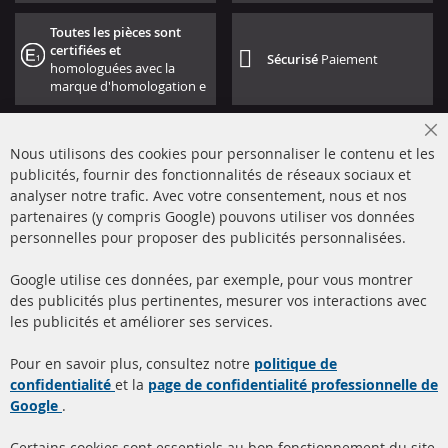
Toutes les pièces sont
certifiées et
Sécurisé
Paiement
homologuées avec la
marque d'homologation e
Cl
Nous utilisons des cookies pour personnaliser le contenu et les
Co
Ba
publicités, fournir des fonctionnalités de réseaux sociaux et
analyser notre trafic. Avec votre consentement, nous et nos
partenaires (y compris Google) pouvons utiliser vos données
+49 (0) 4533 799000
personnelles pour proposer des publicités personnalisées.
Lun-Jeu: 09 - 17, Ven 09 - 16
Google utilise ces données, par exemple, pour vous montrer
info@contra-automotive.de
des publicités plus pertinentes, mesurer vos interactions avec
facebook
instagram
les publicités et améliorer ses services.
Quick Links
Service Clients
Pour en savoir plus, consultez notre
politique de
confidentialité
et la
page de confidentialité professionnelle de
Filtres à particules diesel
à propos de nous
Google
.
(FPD)
méthodes de payement
Catalyseur (CAT)
Certains cookies sont essentiels au bon fonctionnement du site