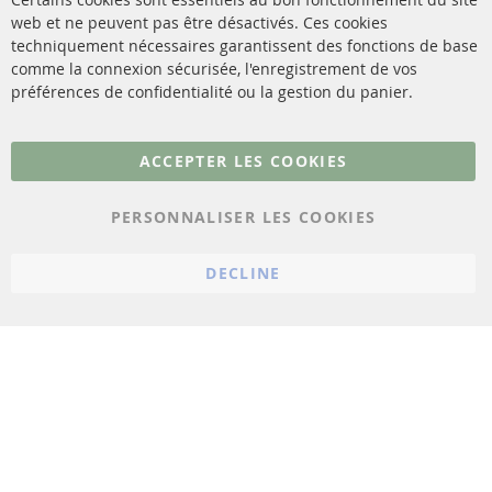
livraison
web et ne peuvent pas être désactivés. Ces cookies
Capteurs
techniquement nécessaires garantissent des fonctions de base
Contact
comme la connexion sécurisée, l'enregistrement de vos
Matériel de montage
Résilier le contrat
préférences de confidentialité ou la gestion du panier.
Plus de liens
ACCEPTER LES COOKIES
Protection des données
PERSONNALISER LES COOKIES
Conditions générales
Politique d'annulation
DECLINE
Mentions légales
Paramètres du cookie
© 2023 ConTra Automotive GmbH. All Rights Reserved.