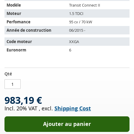
s'adapte
Modèle
Transit Connect II
sur
les
Moteur
1.5 TDCI
véhicules
Perfomance
95 cv / 70 kW
suivants:
Année de construction
06/2015 -
Code moteur
XXGA
Euronorm
6
Filtres
EN
Qté
à
STOCK
particules
diesel
983,19 €
FORD
Transit
Incl. 20% VAT
,
excl.
Shipping Cost
Connect
II
1.5
Ajouter au panier
TDCI
(CHC