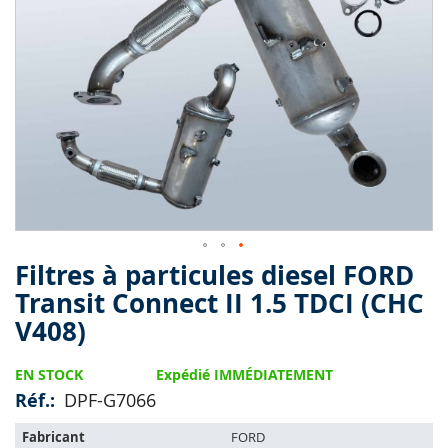
end
of
the
images
gallery
Filtres à particules diesel FORD
Skip
to
Transit Connect II 1.5 TDCI (CHC
the
V408)
beginning
of
the
EN STOCK
Expédié IMMÉDIATEMENT
images
Réf.
DPF-G7066
gallery
L'article
Fabricant
FORD