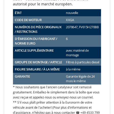
autorisé pour le marché européen.
ÉTAT
nouvelle
CODE DE MOTEUR
XXGA
NUMÉROS DE PIÈCE ORIGINAUX
2078647, FV615H270BB
/ RESTRICTIONS
D'ÉMISSION DU FABRICANT /
6
NORME EURO
ARTICLE SUPPLÉMENTAIRE
avec matériel de
montage
GROUPE DE MONTAGE / ARTICLE
Filtres à particules diesel
FIGURE SIMILAIRE / À LA MÊME
à la même
GARANTIE
Garantie légale de 24
mois le même
* Nous souhaitons que l'ancien catalyseur soit ramassé
gratuitement. Emballez-le simplement dans la boîte que vous
avez reçue et appelez-nous ou envoyez-nous un courriel.
** S'il vous plaît prêter attention à la Euronorm de votre
véhicule avant de l'acheter! (Pour plus d'informations et
d'assistance, n'hésitez pas à nous contacter ☎ +49 4533 799