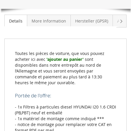
Suiva
Details
More Information
Hersteller (GPSR)
Avis
Toutes les pièces de voiture, que vous pouvez
acheter ici avec
'ajouter au panier'
sont
disponibles dans notre entrepôt au nord de
l’Allemagne et vous seront envoyées par
commande et paiement au plus tard à 13:30
heures le même jour ouvrable.
Portée de l'offre:
- 1x Filtres à particules diesel HYUNDAI I20 1.6 CRDI
(PB,PBT) neuf et emballé
- 1x matériel de montage comme indiqué ***
- notice de montage pour remplacer votre CAT en
format PDF par mail