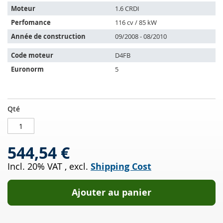
les
Moteur
1.6 CRDI
véhicules
Perfomance
116 cv / 85 kW
suivants:
Année de construction
09/2008 - 08/2010
Code moteur
D4FB
Euronorm
5
Filtres
EN
Qté
à
STOCK
particules
diesel
544,54 €
HYUNDAI
I20
Incl. 20% VAT
,
excl.
Shipping Cost
1.6
CRDI
(PB,PBT)
Ajouter au panier