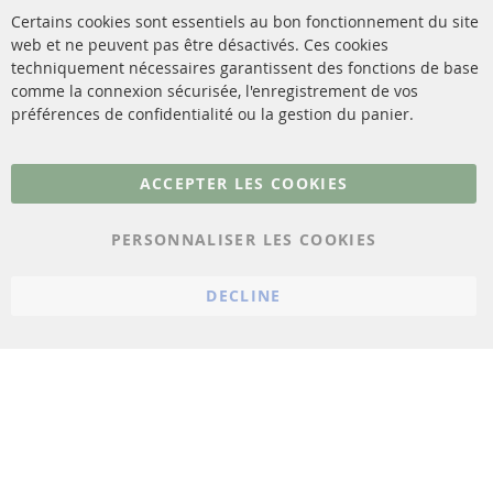
Catalyseur (CAT)
Certains cookies sont essentiels au bon fonctionnement du site
livraison
web et ne peuvent pas être désactivés. Ces cookies
Capteurs
techniquement nécessaires garantissent des fonctions de base
Contact
comme la connexion sécurisée, l'enregistrement de vos
Matériel de montage
Résilier le contrat
préférences de confidentialité ou la gestion du panier.
Plus de liens
ACCEPTER LES COOKIES
Protection des données
PERSONNALISER LES COOKIES
Conditions générales
Politique d'annulation
DECLINE
Mentions légales
Paramètres du cookie
© 2023 ConTra Automotive GmbH. All Rights Reserved.