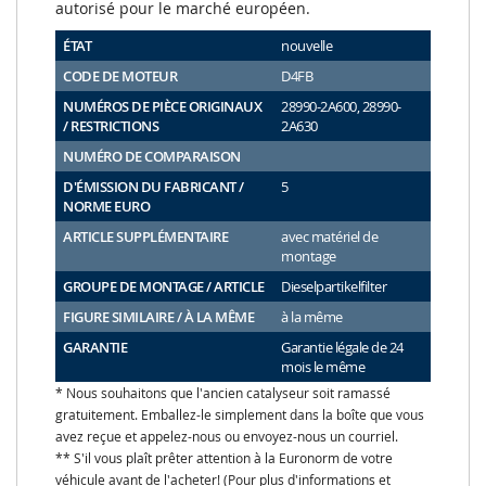
autorisé pour le marché européen.
ÉTAT
nouvelle
CODE DE MOTEUR
D4FB
NUMÉROS DE PIÈCE ORIGINAUX
28990-2A600, 28990-
/ RESTRICTIONS
2A630
NUMÉRO DE COMPARAISON
D'ÉMISSION DU FABRICANT /
5
NORME EURO
ARTICLE SUPPLÉMENTAIRE
avec matériel de
montage
GROUPE DE MONTAGE / ARTICLE
Dieselpartikelfilter
FIGURE SIMILAIRE / À LA MÊME
à la même
GARANTIE
Garantie légale de 24
mois le même
* Nous souhaitons que l'ancien catalyseur soit ramassé
gratuitement. Emballez-le simplement dans la boîte que vous
avez reçue et appelez-nous ou envoyez-nous un courriel.
** S'il vous plaît prêter attention à la Euronorm de votre
véhicule avant de l'acheter! (Pour plus d'informations et