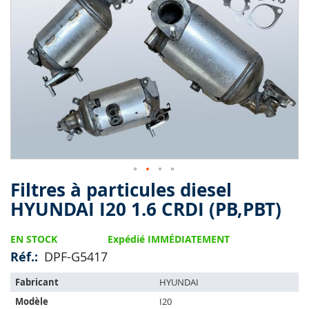
end
of
the
images
gallery
Filtres à particules diesel
Skip
to
HYUNDAI I20 1.6 CRDI (PB,PBT)
the
beginning
EN STOCK
Expédié IMMÉDIATEMENT
of
the
Réf.
DPF-G5417
images
L'article
gallery
Fabricant
HYUNDAI
s'adapte
Modèle
I20
sur