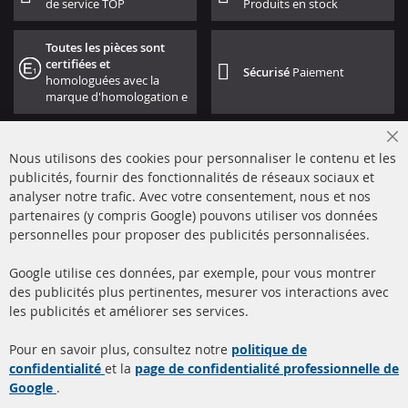
de service TOP
Produits en stock
Toutes les pièces sont
certifiées et
Sécurisé
Paiement
homologuées avec la
marque d'homologation e
Cl
Nous utilisons des cookies pour personnaliser le contenu et les
Co
Ba
publicités, fournir des fonctionnalités de réseaux sociaux et
analyser notre trafic. Avec votre consentement, nous et nos
partenaires (y compris Google) pouvons utiliser vos données
+49 (0) 4533 799000
personnelles pour proposer des publicités personnalisées.
Lun-Jeu: 09 - 17, Ven 09 - 16
Google utilise ces données, par exemple, pour vous montrer
info@contra-automotive.de
des publicités plus pertinentes, mesurer vos interactions avec
facebook
instagram
les publicités et améliorer ses services.
Quick Links
Service Clients
Pour en savoir plus, consultez notre
politique de
confidentialité
et la
page de confidentialité professionnelle de
Filtres à particules diesel
à propos de nous
Google
.
(FPD)
méthodes de payement