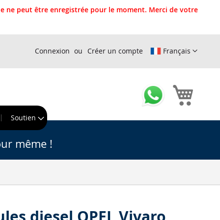
 ne peut être enregistrée pour le moment. Merci de votre
Connexion
Créer un compte
Français
Mon pa
r
Soutien
our même !
cules diesel OPEL Vivaro