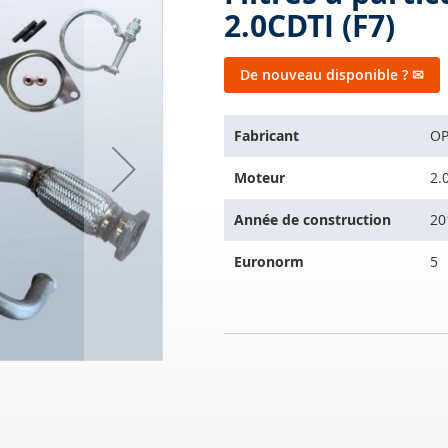
2.0CDTI (F7)
De nouveau disponible ? ✉
Cet
Fabricant
OP
article
convient
Moteur
2.
aux
véhicules
Année de construction
20
suivants:
Euronorm
5
Filtres
EN
à
RUPTURE
particules
DE
diesel
STOCK
OPEL