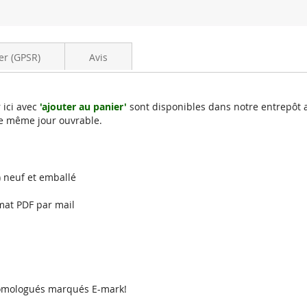
Vivaro
2.0CDTI
(F7)
er (GPSR)
Avis
 ici avec
'ajouter au panier'
sont disponibles dans notre entrepôt 
e même jour ouvrable.
7) neuf et emballé
mat PDF par mail
 homologués marqués E-mark!