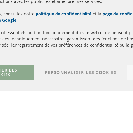
Toutes les pièces sont c
ctions avec les publicités et améliorer ses services.
aison en 24 heures
et
uits en stock
homologuées avec la m
s, consultez notre
politique de confidentialité
et la
page de confid
d'homologation e
de Google
.
sont essentiels au bon fonctionnement du site web et ne peuvent p
Quick Links
Service Clients
ookies techniquement nécessaires garantissent des fonctions de 
isée, l'enregistrement de vos préférences de confidentialité ou la 
Filtres à particules diesel (FPD)
à propos de nous
Catalyseur (CAT)
méthodes de payeme
Capteurs
livraison
Matériel de montage
Contact
TER LES
PERSONNALISER LES COOKIES
KIES
Résilier le contrat
© 2023 ConTra Automotive GmbH. All Rights Reserved.