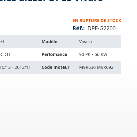
EN RUPTURE DE STOCK
Réf.
DPF-G2200
EL
Modèle
Vivaro
0CDTI
Perfomance
90 PK / 66 KW
10/12 - 2013/11
Code moteur
M9R630 M9R692