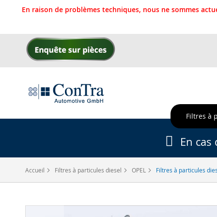
En raison de problèmes techniques, nous ne sommes actue
Allez
au
contenu
Filtres à 
En cas 
Accueil
Filtres à particules diesel
OPEL
Filtres à particules di
Skip