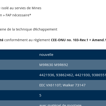
re isolé au servies de Mines
en » FAP nécessaire*
aine de la technique d‘échappement
té
conformément au règlement
CEE-ONU no. 103-Rev.1 + Amend.1
nouvelle
M9R630 M9R692
4421936, 93862462, 4421930, 938655
EEC VX6110T; Walker 73147
5
avec matériel de montage