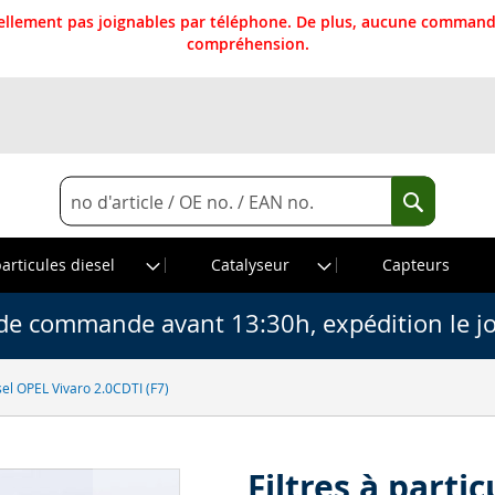
llement pas joignables par téléphone. De plus, aucune commande
compréhension.
Rechercher
Recherche
particules diesel
Catalyseur
Capteurs
de commande avant 13:30h, expédition le j
esel OPEL Vivaro 2.0CDTI (F7)
Filtres à parti