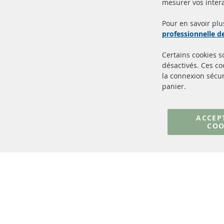
mesurer vos intera
100% de nouvelles pièces de
Livr
service TOP
Prod
Pour en savoir plu
professionnelle 
Certains cookies 
désactivés. Ces c
la connexion sécur
panier.
+49 (0) 4533 799000
Lun-Jeu: 09 - 17, Ven 09 - 16
ACCEP
COO
info@contra-automotive.de
facebook
instagram