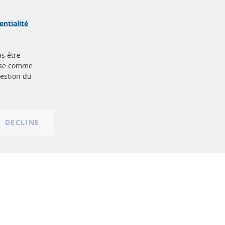
ertifiées
Sécurisé
Paiement
arque
entialité
as être
Plus de liens
base comme
gestion du
Protection des données
nt
Conditions générales
Politique d'annulation
Mentions légales
DECLINE
Paramètres du cookie