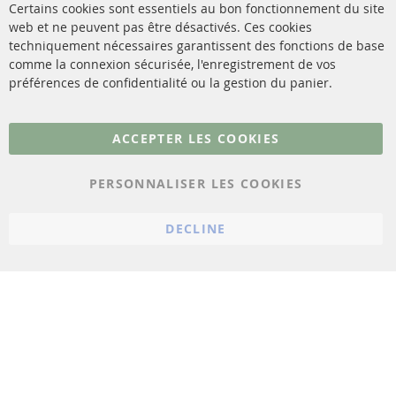
Catalyseur (CAT)
Certains cookies sont essentiels au bon fonctionnement du site
livraison
web et ne peuvent pas être désactivés. Ces cookies
Capteurs
techniquement nécessaires garantissent des fonctions de base
Contact
comme la connexion sécurisée, l'enregistrement de vos
Matériel de montage
Résilier le contrat
préférences de confidentialité ou la gestion du panier.
Plus de liens
ACCEPTER LES COOKIES
Protection des données
PERSONNALISER LES COOKIES
Conditions générales
Politique d'annulation
DECLINE
Mentions légales
Paramètres du cookie
© 2023 ConTra Automotive GmbH. All Rights Reserved.