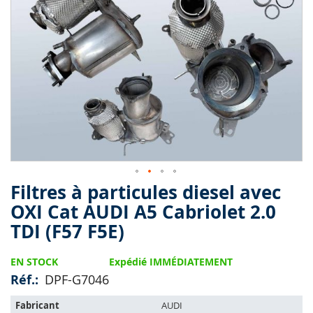
end
of
the
images
gallery
Filtres à particules diesel avec
Skip
to
OXI Cat AUDI A5 Cabriolet 2.0
the
TDI (F57 F5E)
beginning
of
the
EN STOCK
Expédié IMMÉDIATEMENT
images
Réf.
DPF-G7046
gallery
L'article
Fabricant
AUDI