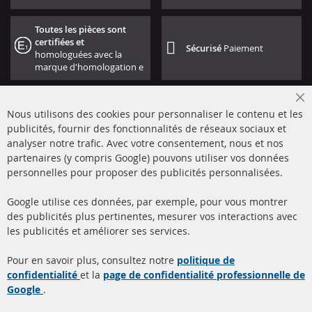
Toutes les pièces sont
certifiées et
Sécurisé
Paiement
homologuées avec la
marque d'homologation e
Cl
Nous utilisons des cookies pour personnaliser le contenu et les
Co
Ba
publicités, fournir des fonctionnalités de réseaux sociaux et
analyser notre trafic. Avec votre consentement, nous et nos
partenaires (y compris Google) pouvons utiliser vos données
+49 (0) 4533 799000
personnelles pour proposer des publicités personnalisées.
Lun-Jeu: 09 - 17, Ven 09 - 16
Google utilise ces données, par exemple, pour vous montrer
info@contra-automotive.de
des publicités plus pertinentes, mesurer vos interactions avec
facebook
instagram
les publicités et améliorer ses services.
Quick Links
Service Clients
Pour en savoir plus, consultez notre
politique de
confidentialité
et la
page de confidentialité professionnelle de
Filtres à particules diesel
à propos de nous
Google
.
(FPD)
méthodes de payement