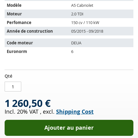
s'adapte
Modèle
A5 Cabriolet
sur
les
Moteur
2.0 TDI
véhicules
Perfomance
150 cv / 110 kW
suivants:
Année de construction
05/2015 - 09/2018
Code moteur
DEUA
Euronorm
6
Filtres
EN
Qté
à
STOCK
particules
diesel
1 260,50 €
avec
OXI
Incl. 20% VAT
,
excl.
Shipping Cost
Cat
AUDI
A5
Ajouter au panier
Cabriolet
2.0