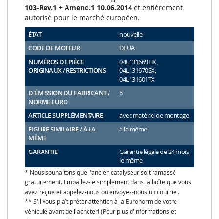
103-Rev.1 + Amend.1 10.06.2014
et entièrement
autorisé pour le marché européen.
ÉTAT
nouvelle
CODE DE MOTEUR
DEUA
NUMÉROS DE PIÈCE
04L131669HX ,
ORIGINAUX / RESTRICTIONS
04L131670SX,
04L131601TX
D'ÉMISSION DU FABRICANT /
6
NORME EURO
ARTICLE SUPPLÉMENTAIRE
avec matériel de montage
FIGURE SIMILAIRE / À LA
à la même
MÊME
GARANTIE
Garantie légale de 24 mois
le même
* Nous souhaitons que l'ancien catalyseur soit ramassé
gratuitement. Emballez-le simplement dans la boîte que vous
avez reçue et appelez-nous ou envoyez-nous un courriel.
** S'il vous plaît prêter attention à la Euronorm de votre
véhicule avant de l'acheter! (Pour plus d'informations et