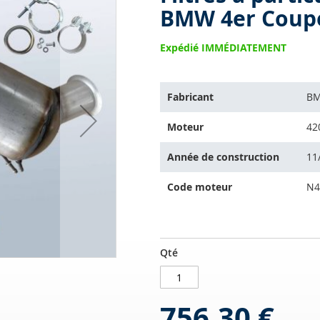
BMW 4er Coupe
Expédié IMMÉDIATEMENT
L'article
Fabricant
B
s'adapte
sur
Moteur
42
les
véhicules
Année de construction
11
suivants:
Code moteur
N4
Filtres
EN
Qté
à
STOCK
particules
diesel
756,30 €
avec