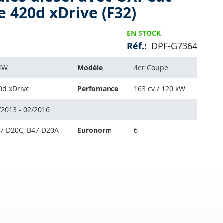
 420d xDrive (F32)
EN STOCK
Réf.
DPF-G7364
MW
Modèle
4er Coupe
0d xDrive
Perfomance
163 cv / 120 kW
/2013 - 02/2016
7 D20C, B47 D20A
Euronorm
6