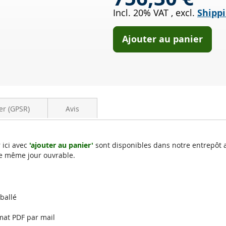
OXI
Incl. 20% VAT
,
excl.
Shippi
Cat
BMW
4er
Ajouter au panier
Coupe
420d
xDrive
(F32)
er (GPSR)
Avis
 ici avec
'ajouter au panier'
sont disponibles dans notre entrepôt 
e même jour ouvrable.
mballé
mat PDF par mail