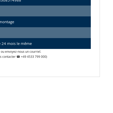
8308514988
 montage
de 24 mois le même
 ou envoyez-nous un courriel.
 nous contacter ☎ +49 4533 799 000)