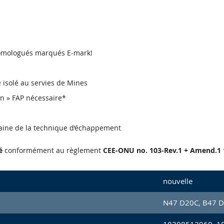
 homologués marqués E-mark!
re isolé au servies de Mines
en » FAP nécessaire*
aine de la technique d‘échappement
é
conformément au règlement
CEE-ONU no. 103-Rev.1 + Amend.1 
nouvelle
N47 D20C, B47 