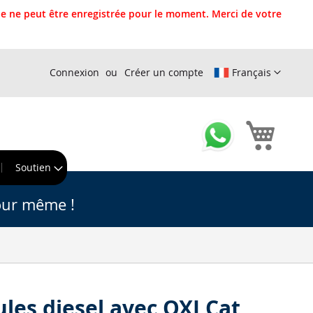
 ne peut être enregistrée pour le moment. Merci de votre
Connexion
Créer un compte
Français
Mon pa
r
Soutien
our même !
cules diesel avec OXI Cat