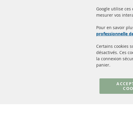
Google utilise ces
mesurer vos intera
100% de nouvelles pièces de
Livr
service TOP
Prod
Pour en savoir plu
professionnelle 
Certains cookies 
désactivés. Ces c
la connexion sécur
panier.
+49 (0) 4533 799000
Lun-Jeu: 09 - 17, Ven 09 - 16
ACCEP
COO
info@contra-automotive.de
facebook
instagram