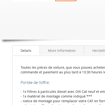
Skip
to
the
beginning
of
the
images
gallery
Details
More Information
Herstell
Toutes les pièces de voiture, que vous pouvez acheter
commande et paiement au plus tard à 13:30 heures l
Portée de l'offre:
- 1x Filtres à particules diesel avec OXI Cat neuf et e
- 1x matériel de montage comme indiqué ***
- notice de montage pour remplacer votre CAT en for