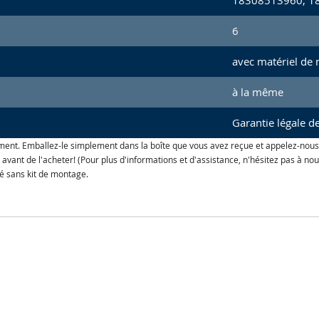
18308513960, 1
6
avec matériel de
à la même
Garantie légale 
ment. Emballez-le simplement dans la boîte que vous avez reçue et appelez-nous
le avant de l'acheter! (Pour plus d'informations et d'assistance, n'hésitez pas à
ré sans kit de montage.