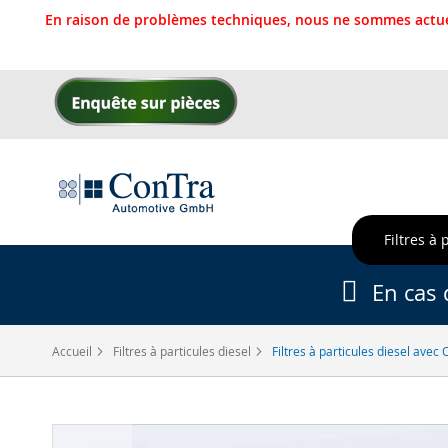
En raison de problèmes techniques, nous ne sommes actue
Allez
au
contenu
Filtres à 
En cas 
Accueil
Filtres à particules diesel
Filtres à particules diesel ave
Skip