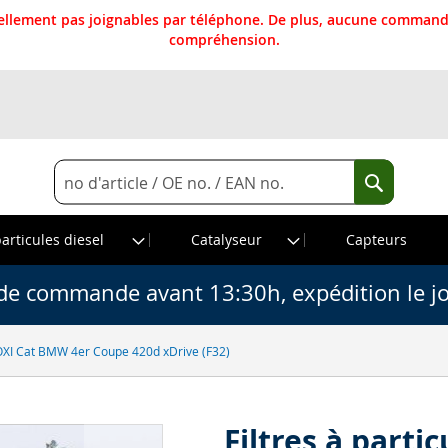
llement pas joignables par téléphone. De plus, aucune commande
compréhension.
Rechercher
Recherche
particules diesel
Catalyseur
Capteurs
de commande avant 13:30h, expédition le j
c OXI Cat BMW 4er Coupe 420d xDrive (F32)
Filtres à parti