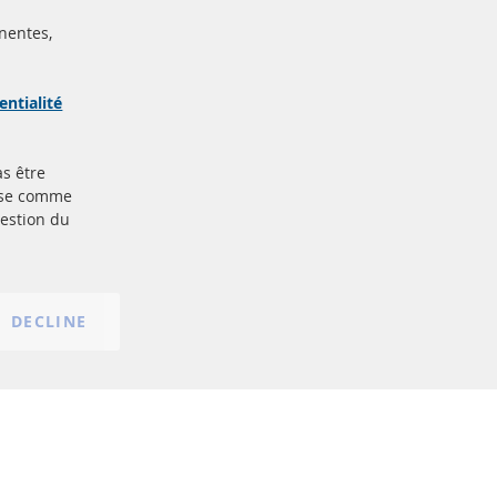
nentes,
ertifiées
Sécurisé
Paiement
arque
entialité
as être
Plus de liens
base comme
gestion du
Protection des données
nt
Conditions générales
Politique d'annulation
Mentions légales
DECLINE
Paramètres du cookie