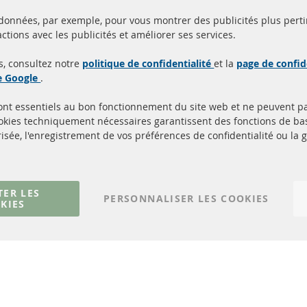
 données, par exemple, pour vous montrer des publicités plus perti
Toutes les pièces sont c
ctions avec les publicités et améliorer ses services.
aison en 24 heures
et
uits en stock
homologuées avec la m
s, consultez notre
politique de confidentialité
et la
page de confid
d'homologation e
de Google
.
sont essentiels au bon fonctionnement du site web et ne peuvent p
Quick Links
Service Clients
ookies techniquement nécessaires garantissent des fonctions de 
isée, l'enregistrement de vos préférences de confidentialité ou la 
Filtres à particules diesel (FPD)
à propos de nous
Catalyseur (CAT)
méthodes de payeme
Capteurs
livraison
Matériel de montage
Contact
TER LES
PERSONNALISER LES COOKIES
KIES
Résilier le contrat
© 2023 ConTra Automotive GmbH. All Rights Reserved.