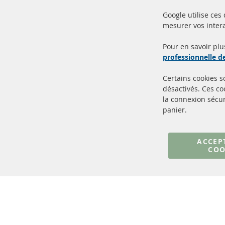
Google utilise ces
mesurer vos intera
100% de nouvelles pièces de
Livr
service TOP
Prod
Pour en savoir plu
professionnelle 
Certains cookies 
désactivés. Ces c
la connexion sécur
panier.
+49 (0) 4533 799000
Lun-Jeu: 09 - 17, Ven 09 - 16
ACCEP
COO
info@contra-automotive.de
facebook
instagram