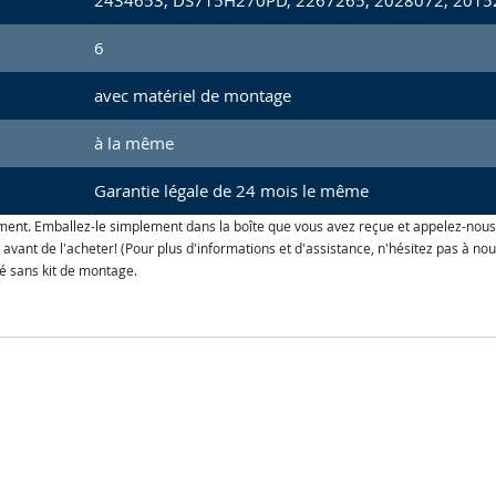
2434653, DS715H270PD, 2267265, 2028072, 2015
6
avec matériel de montage
à la même
Garantie légale de 24 mois le même
ment. Emballez-le simplement dans la boîte que vous avez reçue et appelez-nous
le avant de l'acheter! (Pour plus d'informations et d'assistance, n'hésitez pas à
ré sans kit de montage.