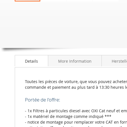
Skip
to
the
beginning
of
the
images
gallery
Details
More Information
Herstell
Toutes les pièces de voiture, que vous pouvez acheter
commande et paiement au plus tard à 13:30 heures l
Portée de l'offre:
- 1x Filtres à particules diesel avec OXI Cat neuf et e
- 1x matériel de montage comme indiqué ***
- notice de montage pour remplacer votre CAT en for