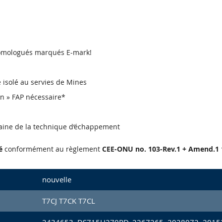
 homologués marqués E-mark!
re isolé au servies de Mines
en » FAP nécessaire*
aine de la technique d‘échappement
é
conformément au règlement
CEE-ONU no. 103-Rev.1 + Amend.1 
nouvelle
T7CJ T7CK T7CL