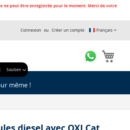
 ne peut être enregistrée pour le moment. Merci de votre
Connexion
Créer un compte
Français
Mon pa
r
Soutien
our même !
cules diesel avec OXI Cat