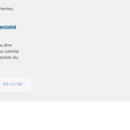
nentes,
ertifiées
Sécurisé
Paiement
arque
entialité
as être
Plus de liens
base comme
gestion du
Protection des données
nt
Conditions générales
Politique d'annulation
Mentions légales
DECLINE
Paramètres du cookie