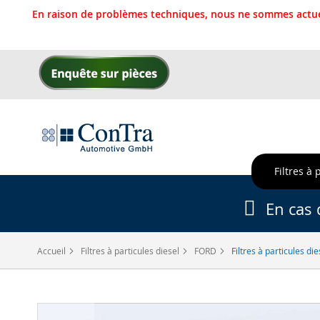
En raison de problèmes techniques, nous ne sommes actue
Allez
au
contenu
Filtres à 
En cas 
Accueil
Filtres à particules diesel
FORD
Filtres à particules d
Skip