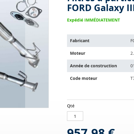
FORD Galaxy III
Expédié IMMÉDIATEMENT
L'article
Fabricant
F
s'adapte
sur
Moteur
2
les
véhicules
Année de construction
0
suivants:
Code moteur
T
Filtres
EN
Qté
à
STOCK
particules
diesel
957,98 €
avec