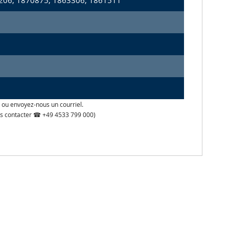
206, 1870875, 1863306, 1861511
 ou envoyez-nous un courriel.
 nous contacter ☎ +49 4533 799 000)