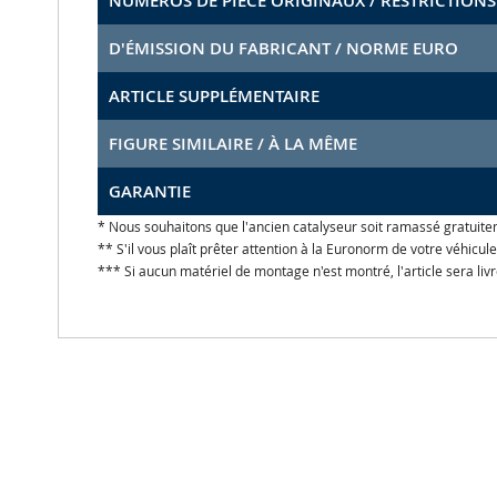
NUMÉROS DE PIÈCE ORIGINAUX / RESTRICTIONS
D'ÉMISSION DU FABRICANT / NORME EURO
ARTICLE SUPPLÉMENTAIRE
FIGURE SIMILAIRE / À LA MÊME
GARANTIE
* Nous souhaitons que l'ancien catalyseur soit ramassé gratuite
** S'il vous plaît prêter attention à la Euronorm de votre véhicu
*** Si aucun matériel de montage n'est montré, l'article sera liv