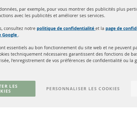
 données, par exemple, pour vous montrer des publicités plus perti
Toutes les pièces sont c
ctions avec les publicités et améliorer ses services.
aison en 24 heures
et
uits en stock
homologuées avec la m
s, consultez notre
politique de confidentialité
et la
page de confid
d'homologation e
de Google
.
sont essentiels au bon fonctionnement du site web et ne peuvent p
Quick Links
Service Clients
ookies techniquement nécessaires garantissent des fonctions de 
isée, l'enregistrement de vos préférences de confidentialité ou la 
Filtres à particules diesel (FPD)
à propos de nous
Catalyseur (CAT)
méthodes de payeme
Capteurs
livraison
Matériel de montage
Contact
TER LES
PERSONNALISER LES COOKIES
KIES
Résilier le contrat
© 2023 ConTra Automotive GmbH. All Rights Reserved.