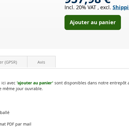
OXI
Incl. 20% VAT
,
excl.
Shippi
Cat
FORD
Galaxy
Ajouter au panier
III
2.0
TDCi
(CDR
CK)
er (GPSR)
Avis
 ici avec
'ajouter au panier'
sont disponibles dans notre entrepôt 
e même jour ouvrable.
mballé
mat PDF par mail