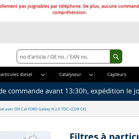
llement pas joignables par téléphone. De plus, aucune commande
compréhension.
Rechercher
Recherche
particules diesel
Catalyseur
Capteurs
de commande avant 13:30h, expédition le j
iesel avec OXI Cat FORD Galaxy III 2.0 TDCi (CDR CK)
Filtres à parti