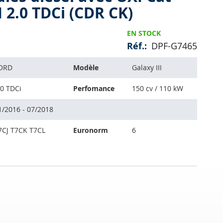
 2.0 TDCi (CDR CK)
EN STOCK
Réf.
DPF-G7465
ORD
Modèle
Galaxy III
.0 TDCi
Perfomance
150 cv / 110 kW
1/2016 - 07/2018
7CJ T7CK T7CL
Euronorm
6