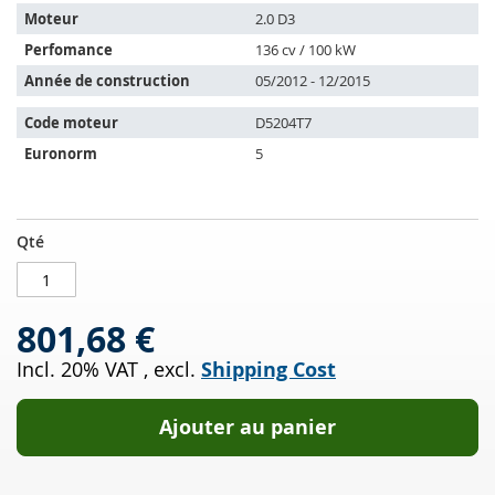
les
Moteur
2.0 D3
véhicules
Perfomance
136 cv / 100 kW
suivants:
Année de construction
05/2012 - 12/2015
Code moteur
D5204T7
Euronorm
5
Filtres
EN
Qté
à
STOCK
particules
diesel
801,68 €
VOLVO
S80
Incl. 20% VAT
,
excl.
Shipping Cost
II
2.0
D3
Ajouter au panier
(124)