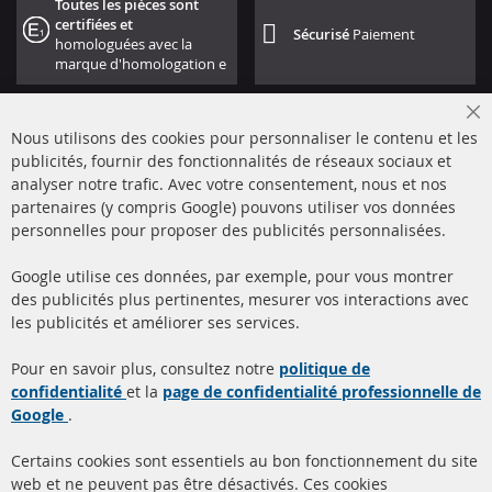
Toutes les pièces sont
certifiées et
Sécurisé
Paiement
homologuées avec la
marque d'homologation e
Cl
Nous utilisons des cookies pour personnaliser le contenu et les
Co
Ba
publicités, fournir des fonctionnalités de réseaux sociaux et
analyser notre trafic. Avec votre consentement, nous et nos
partenaires (y compris Google) pouvons utiliser vos données
+49 (0) 4533 799000
personnelles pour proposer des publicités personnalisées.
Lun-Jeu: 09 - 17, Ven 09 - 16
Google utilise ces données, par exemple, pour vous montrer
info@contra-automotive.de
des publicités plus pertinentes, mesurer vos interactions avec
facebook
instagram
les publicités et améliorer ses services.
Quick Links
Service Clients
Pour en savoir plus, consultez notre
politique de
confidentialité
et la
page de confidentialité professionnelle de
Filtres à particules diesel
à propos de nous
Google
.
(FPD)
méthodes de payement
Catalyseur (CAT)
Certains cookies sont essentiels au bon fonctionnement du site
livraison
web et ne peuvent pas être désactivés. Ces cookies