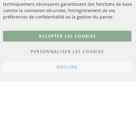
Capteurs
techniquement nécessaires garantissent des fonctions de base
Contact
comme la connexion sécurisée, l'enregistrement de vos
Matériel de montage
Résilier le contrat
préférences de confidentialité ou la gestion du panier.
Plus de liens
ACCEPTER LES COOKIES
Protection des données
PERSONNALISER LES COOKIES
Conditions générales
Politique d'annulation
DECLINE
Mentions légales
Paramètres du cookie
© 2023 ConTra Automotive GmbH. All Rights Reserved.