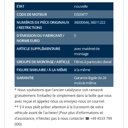
ÉTAT
nouvelle
CODE DE MOTEUR
D5204T7
NUMÉROS DE PIÈCE ORIGINAUX
36000646, 36011222
/ RESTRICTIONS
D'ÉMISSION DU FABRICANT /
5
NORME EURO
ARTICLE SUPPLÉMENTAIRE
avec matériel de
montage
GROUPE DE MONTAGE / ARTICLE
Filtres à particules diesel
FIGURE SIMILAIRE / À LA MÊME
à la même
GARANTIE
Garantie légale de 24
mois le même
* Nous souhaitons que l'ancien catalyseur soit ramassé
gratuitement. Emballez-le simplement dans la boîte que vous
avez reçue et appelez-nous ou envoyez-nous un courriel.
** S'il vous plaît prêter attention à la Euronorm de votre
véhicule avant de l'acheter! (Pour plus d'informations et
d'assistance, n'hésitez pas à nous contacter ☎ +49 4533 799
000)