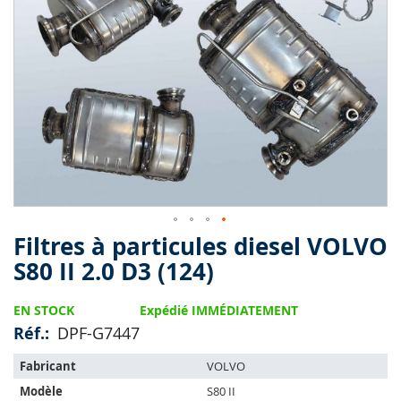
end
of
the
images
gallery
Filtres à particules diesel VOLVO
Skip
to
S80 II 2.0 D3 (124)
the
beginning
EN STOCK
Expédié IMMÉDIATEMENT
of
the
Réf.
DPF-G7447
images
L'article
gallery
Fabricant
VOLVO
s'adapte
Modèle
S80 II
sur