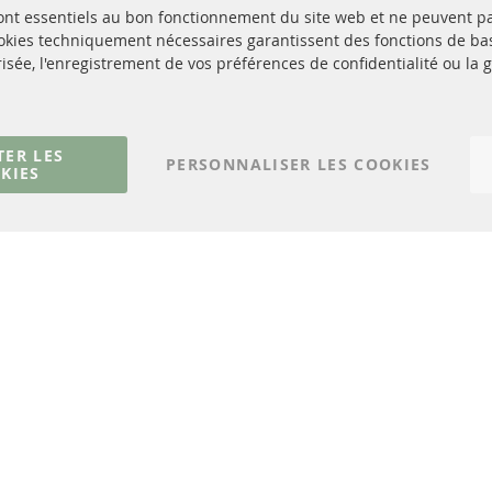
sont essentiels au bon fonctionnement du site web et ne peuvent p
Quick Links
Service Clients
ookies techniquement nécessaires garantissent des fonctions de 
isée, l'enregistrement de vos préférences de confidentialité ou la 
Filtres à particules diesel (FPD)
à propos de nous
Catalyseur (CAT)
méthodes de payeme
Capteurs
livraison
Matériel de montage
Contact
TER LES
PERSONNALISER LES COOKIES
KIES
Résilier le contrat
© 2023 ConTra Automotive GmbH. All Rights Reserved.