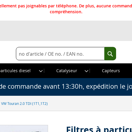
llement pas joignables par téléphone. De plus, aucune commande
compréhension.
Rechercher
Recherche
particules diesel
Catalyseur
Capteurs
de commande avant 13:30h, expédition le j
el VW Touran 2.0 TDI (1T1,1T2)
Filtres à parti