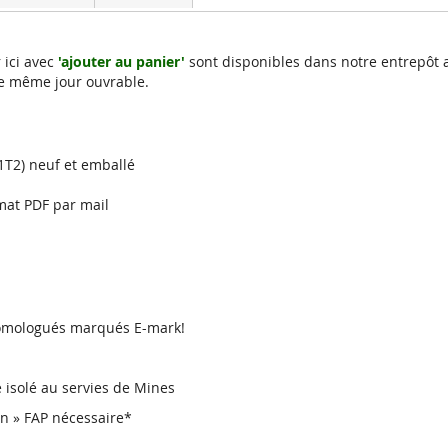
TDI
(1T1,1T2)
 ici avec
'ajouter au panier'
sont disponibles dans notre entrepôt 
e même jour ouvrable.
,1T2) neuf et emballé
mat PDF par mail
 homologués marqués E-mark!
re isolé au servies de Mines
en » FAP nécessaire*