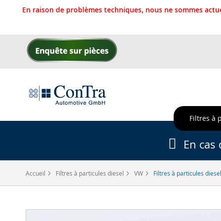
En raison de problèmes techniques, nous ne sommes actue
Allez
au
contenu
Filtres à 
En cas 
Accueil
Filtres à particules diesel
VW
Filtres à particules dies
Skip