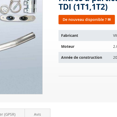
TDI (1T1,1T2)
De nouveau disponible ? ✉
L'article
Fabricant
V
s'adapte
sur
Moteur
2.
les
véhicules
Année de construction
20
suivants:
Filtres
EN
à
RUPTURE
particules
DE
diesel
STOCK
VW
Touran
2.0
er (GPSR)
Avis