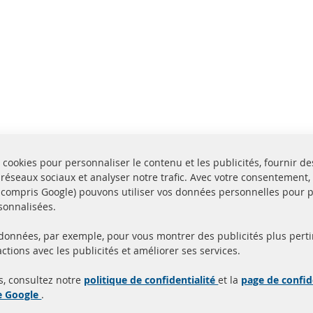
 cookies pour personnaliser le contenu et les publicités, fournir de
 réseaux sociaux et analyser notre trafic. Avec votre consentement,
y compris Google) pouvons utiliser vos données personnelles pour 
sonnalisées.
 données, par exemple, pour vous montrer des publicités plus perti
Toutes les pièces sont c
ctions avec les publicités et améliorer ses services.
aison en 24 heures
et
uits en stock
homologuées avec la m
s, consultez notre
politique de confidentialité
et la
page de confid
d'homologation e
de Google
.