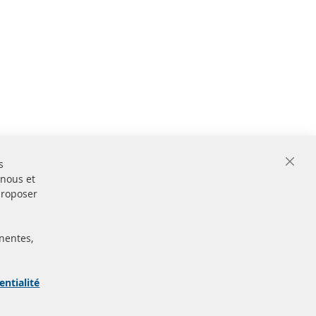
s
Close
 nous et
Cooki
Bar
proposer
nentes,
ertifiées
Sécurisé
Paiement
arque
entialité