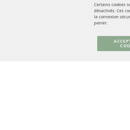
Certains cookies 
désactivés. Ces c
la connexion sécur
panier.
+49 (0) 4533 799000
Lun-Jeu: 09 - 17, Ven 09 - 16
ACCEP
COO
info@contra-automotive.de
facebook
instagram