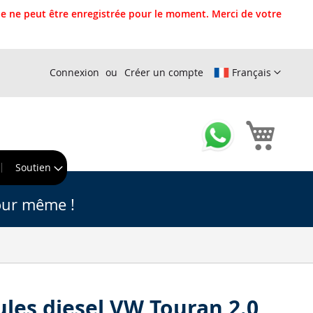
 ne peut être enregistrée pour le moment. Merci de votre
Connexion
Créer un compte
Français
Mon pa
r
Soutien
our même !
cules diesel VW Touran 2.0