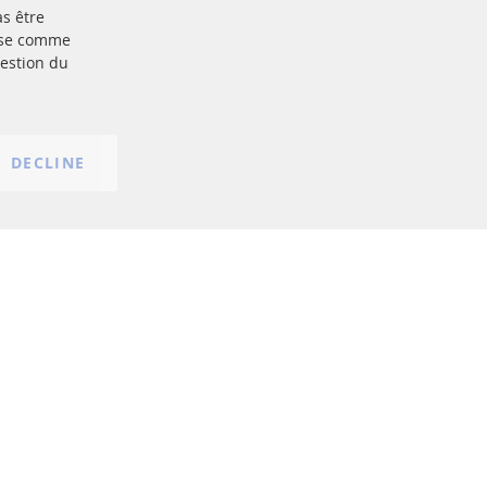
as être
Plus de liens
base comme
gestion du
Protection des données
nt
Conditions générales
Politique d'annulation
Mentions légales
DECLINE
Paramètres du cookie