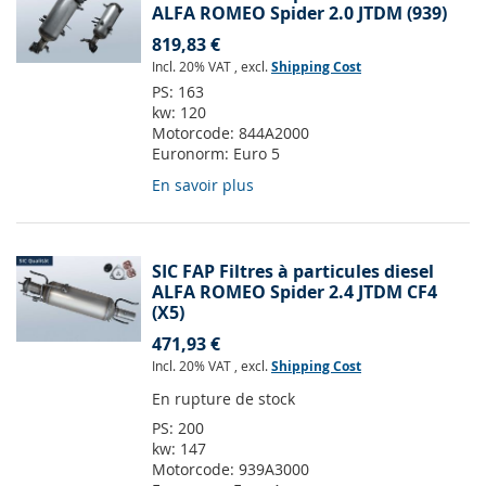
ALFA ROMEO Spider 2.0 JTDM (939)
819,83 €
Incl. 20% VAT
,
excl.
Shipping Cost
PS:
163
kw:
120
Motorcode:
844A2000
Euronorm:
Euro 5
En savoir plus
SIC FAP Filtres à particules diesel
ALFA ROMEO Spider 2.4 JTDM CF4
(X5)
471,93 €
Incl. 20% VAT
,
excl.
Shipping Cost
En rupture de stock
PS:
200
kw:
147
Motorcode:
939A3000