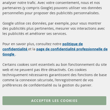
analyser notre trafic. Avec votre consentement, nous et nos
partenaires (y compris Google) pouvons utiliser vos données
+49 (0) 4533 799000
personnelles pour proposer des publicités personnalisées.
Lun-Jeu: 09 - 17, Ven 09 - 16
Google utilise ces données, par exemple, pour vous montrer
info@contra-automotive.de
des publicités plus pertinentes, mesurer vos interactions avec
facebook
instagram
les publicités et améliorer ses services.
Quick Links
Service Clients
Pour en savoir plus, consultez notre
politique de
confidentialité
et la
page de confidentialité professionnelle de
Filtres à particules diesel
à propos de nous
Google
.
(FPD)
méthodes de payement
Catalyseur (CAT)
Certains cookies sont essentiels au bon fonctionnement du site
livraison
web et ne peuvent pas être désactivés. Ces cookies
Capteurs
techniquement nécessaires garantissent des fonctions de base
Contact
comme la connexion sécurisée, l'enregistrement de vos
Matériel de montage
Résilier le contrat
préférences de confidentialité ou la gestion du panier.
Plus de liens
ACCEPTER LES COOKIES
Protection des données