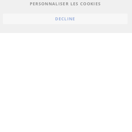
PERSONNALISER LES COOKIES
Conditions générales
Politique d'annulation
DECLINE
Mentions légales
Paramètres du cookie
© 2023 ConTra Automotive GmbH. All Rights Reserved.