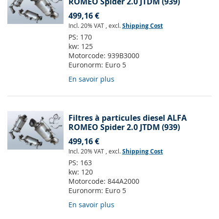
ROMEO Spider 2.0 JTDM (939)
499,16 €
Incl. 20% VAT
,
excl.
Shipping Cost
PS:
170
kw:
125
Motorcode:
939B3000
Euronorm:
Euro 5
En savoir plus
Filtres à particules diesel ALFA
ROMEO Spider 2.0 JTDM (939)
499,16 €
Incl. 20% VAT
,
excl.
Shipping Cost
PS:
163
kw:
120
Motorcode:
844A2000
Euronorm:
Euro 5
En savoir plus