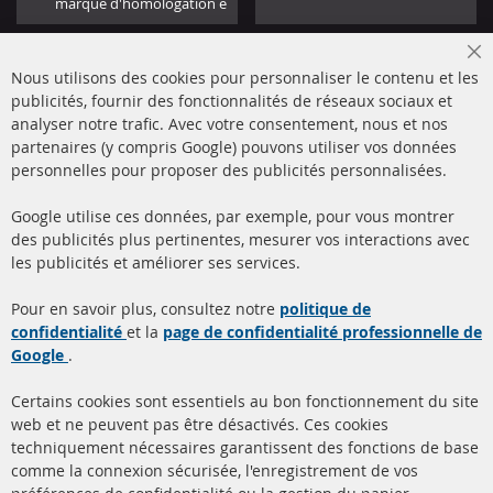
marque d'homologation e
Cl
Nous utilisons des cookies pour personnaliser le contenu et les
Co
Ba
publicités, fournir des fonctionnalités de réseaux sociaux et
analyser notre trafic. Avec votre consentement, nous et nos
partenaires (y compris Google) pouvons utiliser vos données
+49 (0) 4533 799000
personnelles pour proposer des publicités personnalisées.
Lun-Jeu: 09 - 17, Ven 09 - 16
Google utilise ces données, par exemple, pour vous montrer
info@contra-automotive.de
des publicités plus pertinentes, mesurer vos interactions avec
facebook
instagram
les publicités et améliorer ses services.
Quick Links
Service Clients
Pour en savoir plus, consultez notre
politique de
confidentialité
et la
page de confidentialité professionnelle de
Filtres à particules diesel
à propos de nous
Google
.
(FPD)
méthodes de payement
Catalyseur (CAT)
Certains cookies sont essentiels au bon fonctionnement du site
livraison
web et ne peuvent pas être désactivés. Ces cookies
Capteurs
techniquement nécessaires garantissent des fonctions de base
Contact
comme la connexion sécurisée, l'enregistrement de vos
Matériel de montage
Résilier le contrat