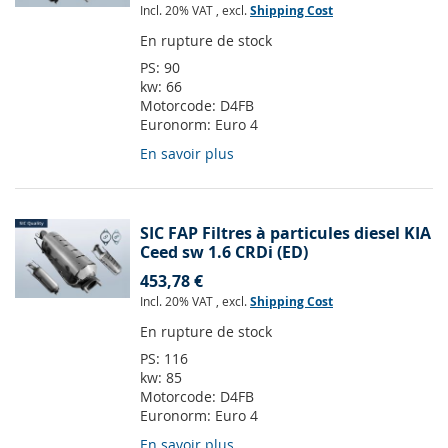
Incl. 20% VAT
,
excl.
Shipping Cost
En rupture de stock
PS:
90
kw:
66
Motorcode:
D4FB
Euronorm:
Euro 4
En savoir plus
SIC FAP Filtres à particules diesel KIA
Ceed sw 1.6 CRDi (ED)
453,78 €
Incl. 20% VAT
,
excl.
Shipping Cost
En rupture de stock
PS:
116
kw:
85
Motorcode:
D4FB
Euronorm:
Euro 4
En savoir plus