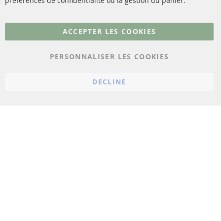
préférences de confidentialité ou la gestion du panier.
Plus de liens
ACCEPTER LES COOKIES
Protection des données
PERSONNALISER LES COOKIES
Conditions générales
Politique d'annulation
DECLINE
Mentions légales
Paramètres du cookie
© 2023 ConTra Automotive GmbH. All Rights Reserved.