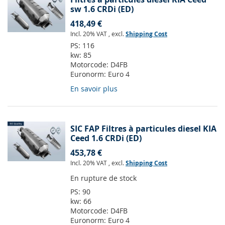
sw 1.6 CRDi (ED)
418,49 €
Incl. 20% VAT
,
excl.
Shipping Cost
PS:
116
kw:
85
Motorcode:
D4FB
Euronorm:
Euro 4
En savoir plus
SIC FAP Filtres à particules diesel KIA
Ceed 1.6 CRDi (ED)
453,78 €
Incl. 20% VAT
,
excl.
Shipping Cost
En rupture de stock
PS:
90
kw:
66
Motorcode:
D4FB
Euronorm:
Euro 4