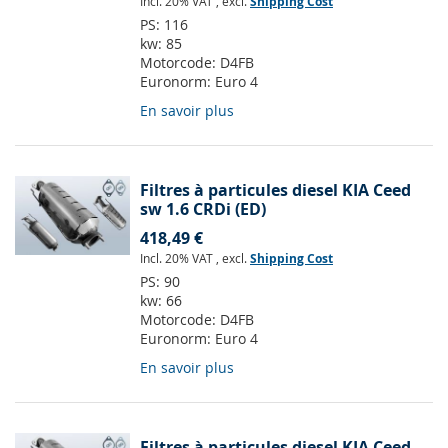
Incl. 20% VAT
,
excl.
Shipping Cost
PS:
116
kw:
85
Motorcode:
D4FB
Euronorm:
Euro 4
En savoir plus
Filtres à particules diesel KIA Ceed
sw 1.6 CRDi (ED)
418,49 €
Incl. 20% VAT
,
excl.
Shipping Cost
PS:
90
kw:
66
Motorcode:
D4FB
Euronorm:
Euro 4
En savoir plus
Filtres à particules diesel KIA Ceed