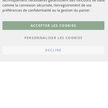
techniquement nécessaires garantissent des fonctions de base
Contact
comme la connexion sécurisée, l'enregistrement de vos
Matériel de montage
Résilier le contrat
préférences de confidentialité ou la gestion du panier.
Plus de liens
ACCEPTER LES COOKIES
Protection des données
PERSONNALISER LES COOKIES
Conditions générales
Politique d'annulation
DECLINE
Mentions légales
Paramètres du cookie
© 2023 ConTra Automotive GmbH. All Rights Reserved.