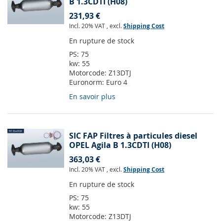
B 1.3CDTI (H08)
231,93 €
Incl. 20% VAT
,
excl.
Shipping Cost
En rupture de stock
PS:
75
kw:
55
Motorcode:
Z13DTJ
Euronorm:
Euro 4
En savoir plus
SIC FAP Filtres à particules diesel
OPEL Agila B 1.3CDTI (H08)
363,03 €
Incl. 20% VAT
,
excl.
Shipping Cost
En rupture de stock
PS:
75
kw:
55
Motorcode:
Z13DTJ