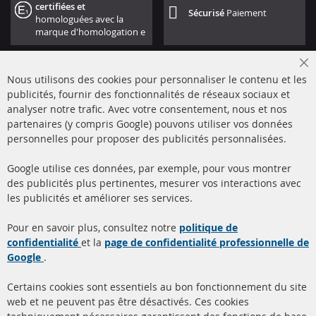
certifiées et
Sécurisé
Paiement
homologuées avec la
marque d'homologation e
Cl
Nous utilisons des cookies pour personnaliser le contenu et les
Co
Ba
publicités, fournir des fonctionnalités de réseaux sociaux et
analyser notre trafic. Avec votre consentement, nous et nos
partenaires (y compris Google) pouvons utiliser vos données
+49 (0) 4533 799000
personnelles pour proposer des publicités personnalisées.
Lun-Jeu: 09 - 17, Ven 09 - 16
Google utilise ces données, par exemple, pour vous montrer
info@contra-automotive.de
des publicités plus pertinentes, mesurer vos interactions avec
facebook
instagram
les publicités et améliorer ses services.
Quick Links
Service Clients
Pour en savoir plus, consultez notre
politique de
confidentialité
et la
page de confidentialité professionnelle de
Filtres à particules diesel
à propos de nous
Google
.
(FPD)
méthodes de payement
Catalyseur (CAT)
Certains cookies sont essentiels au bon fonctionnement du site
livraison
web et ne peuvent pas être désactivés. Ces cookies
Capteurs