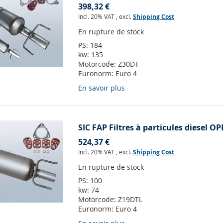
398,32 €
Incl. 20% VAT
,
excl.
Shipping Cost
En rupture de stock
PS:
184
kw:
135
Motorcode:
Z30DT
Euronorm:
Euro 4
En savoir plus
SIC FAP Filtres à particules diesel O
524,37 €
Incl. 20% VAT
,
excl.
Shipping Cost
En rupture de stock
PS:
100
kw:
74
Motorcode:
Z19DTL
Euronorm:
Euro 4