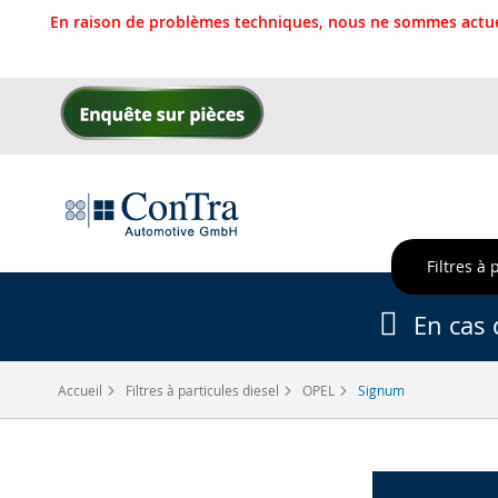
En raison de problèmes techniques, nous ne sommes actue
Allez
au
contenu
Filtres à 
En cas 
Accueil
Filtres à particules diesel
OPEL
Signum