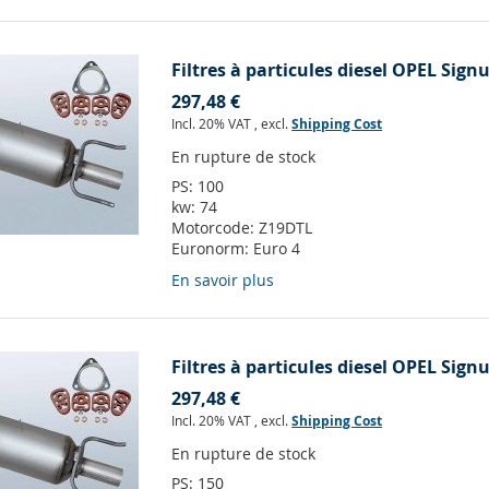
Filtres à particules diesel OPEL Sign
297,48 €
Incl. 20% VAT
,
excl.
Shipping Cost
En rupture de stock
PS:
100
kw:
74
Motorcode:
Z19DTL
Euronorm:
Euro 4
En savoir plus
Filtres à particules diesel OPEL Sign
297,48 €
Incl. 20% VAT
,
excl.
Shipping Cost
En rupture de stock
PS:
150