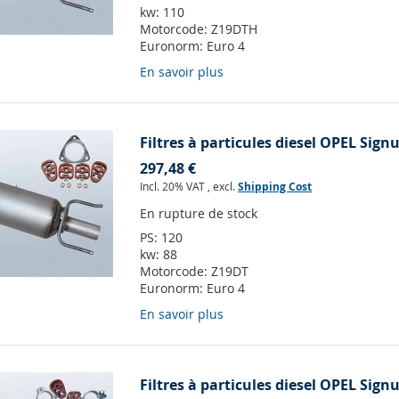
kw:
110
Motorcode:
Z19DTH
Euronorm:
Euro 4
En savoir plus
Filtres à particules diesel OPEL Sign
297,48 €
Incl. 20% VAT
,
excl.
Shipping Cost
En rupture de stock
PS:
120
kw:
88
Motorcode:
Z19DT
Euronorm:
Euro 4
En savoir plus
Filtres à particules diesel OPEL Sign