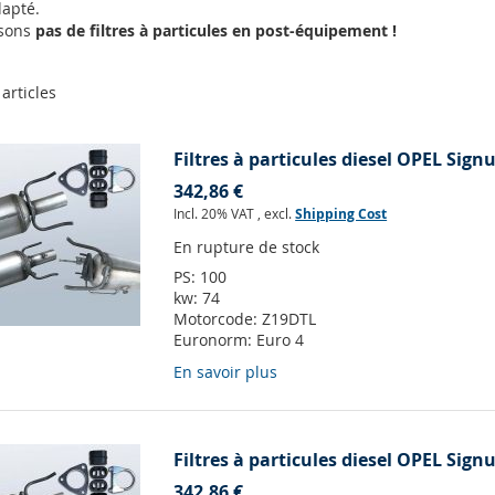
apté.
osons
pas de filtres à particules en post-équipement !
articles
Filtres à particules diesel OPEL Sign
342,86 €
Incl. 20% VAT
,
excl.
Shipping Cost
En rupture de stock
PS:
100
kw:
74
Motorcode:
Z19DTL
Euronorm:
Euro 4
En savoir plus
Filtres à particules diesel OPEL Sign
342,86 €