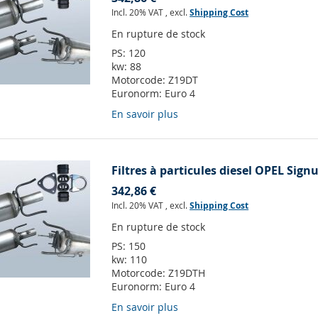
Incl. 20% VAT
,
excl.
Shipping Cost
En rupture de stock
PS:
120
kw:
88
Motorcode:
Z19DT
Euronorm:
Euro 4
En savoir plus
Filtres à particules diesel OPEL Sign
342,86 €
Incl. 20% VAT
,
excl.
Shipping Cost
En rupture de stock
PS:
150
kw:
110
Motorcode:
Z19DTH
Euronorm:
Euro 4
En savoir plus