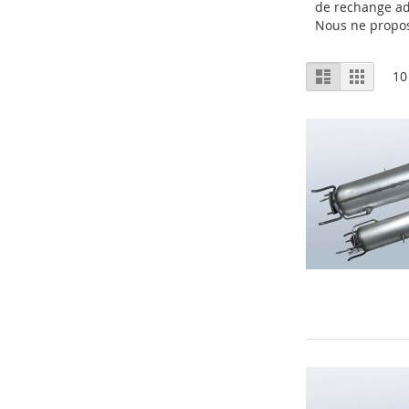
de rechange ad
Nous ne prop
Afficher
Liste
Grille
10
en