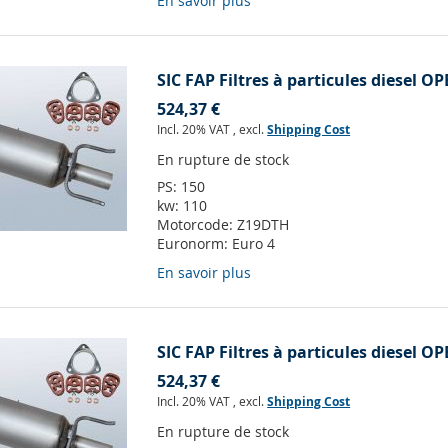
En savoir plus
SIC FAP Filtres à particules diesel O
524,37 €
Incl. 20% VAT
,
excl.
Shipping Cost
En rupture de stock
PS:
150
kw:
110
Motorcode:
Z19DTH
Euronorm:
Euro 4
En savoir plus
SIC FAP Filtres à particules diesel O
524,37 €
Incl. 20% VAT
,
excl.
Shipping Cost
En rupture de stock