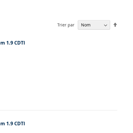
Par
Trier par
ordre
décrois
um 1.9 CDTI
um 1.9 CDTI