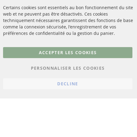
méthodes de payement
Catalyseur (CAT)
Certains cookies sont essentiels au bon fonctionnement du site
livraison
web et ne peuvent pas être désactivés. Ces cookies
Capteurs
techniquement nécessaires garantissent des fonctions de base
Contact
comme la connexion sécurisée, l'enregistrement de vos
Matériel de montage
Résilier le contrat
préférences de confidentialité ou la gestion du panier.
Plus de liens
ACCEPTER LES COOKIES
Protection des données
PERSONNALISER LES COOKIES
Conditions générales
Politique d'annulation
DECLINE
Mentions légales
Paramètres du cookie
© 2023 ConTra Automotive GmbH. All Rights Reserved.