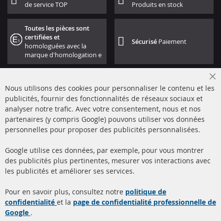
de service TOP
Produits en stock
Toutes les pièces sont
certifiées et
Sécurisé
Paiement
homologuées avec la
marque d'homologation e
Cl
Nous utilisons des cookies pour personnaliser le contenu et les
Co
Ba
publicités, fournir des fonctionnalités de réseaux sociaux et
analyser notre trafic. Avec votre consentement, nous et nos
partenaires (y compris Google) pouvons utiliser vos données
+49 (0) 4533 799000
personnelles pour proposer des publicités personnalisées.
Lun-Jeu: 09 - 17, Ven 09 - 16
Google utilise ces données, par exemple, pour vous montrer
info@contra-automotive.de
des publicités plus pertinentes, mesurer vos interactions avec
facebook
instagram
les publicités et améliorer ses services.
Quick Links
Service Clients
Pour en savoir plus, consultez notre
politique de
confidentialité
et la
page de confidentialité professionnelle de
Filtres à particules diesel
à propos de nous
Google
.
(FPD)