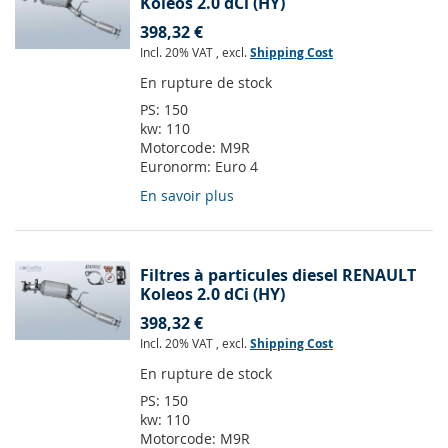
Koleos 2.0 dCi (HY)
398,32 €
Incl. 20% VAT
,
excl.
Shipping Cost
En rupture de stock
PS:
150
kw:
110
Motorcode:
M9R
Euronorm:
Euro 4
En savoir plus
Filtres à particules diesel RENAULT
Koleos 2.0 dCi (HY)
398,32 €
Incl. 20% VAT
,
excl.
Shipping Cost
En rupture de stock
PS:
150
kw:
110
Motorcode:
M9R