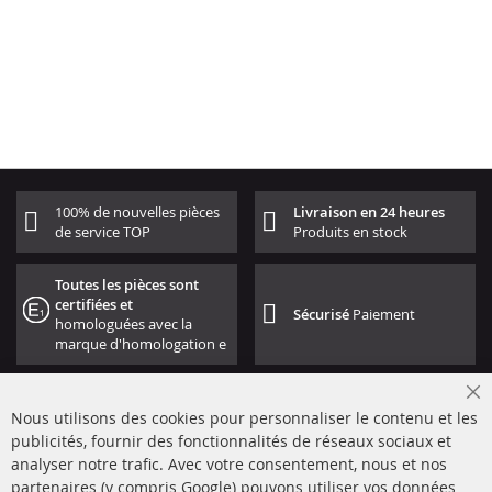
100% de nouvelles pièces
Livraison en 24 heures
de service TOP
Produits en stock
Toutes les pièces sont
certifiées et
Sécurisé
Paiement
homologuées avec la
marque d'homologation e
Cl
Nous utilisons des cookies pour personnaliser le contenu et les
Co
Ba
publicités, fournir des fonctionnalités de réseaux sociaux et
analyser notre trafic. Avec votre consentement, nous et nos
partenaires (y compris Google) pouvons utiliser vos données