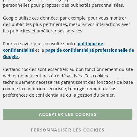
+49 (0) 4533 799000
personnelles pour proposer des publicités personnalisées.
Lun-Jeu: 09 - 17, Ven 09 - 16
Google utilise ces données, par exemple, pour vous montrer
info@contra-automotive.de
des publicités plus pertinentes, mesurer vos interactions avec
facebook
instagram
les publicités et améliorer ses services.
Quick Links
Service Clients
Pour en savoir plus, consultez notre
politique de
confidentialité
et la
page de confidentialité professionnelle de
Filtres à particules diesel
à propos de nous
Google
.
(FPD)
méthodes de payement
Catalyseur (CAT)
Certains cookies sont essentiels au bon fonctionnement du site
livraison
web et ne peuvent pas être désactivés. Ces cookies
Capteurs
techniquement nécessaires garantissent des fonctions de base
Contact
comme la connexion sécurisée, l'enregistrement de vos
Matériel de montage
Résilier le contrat
préférences de confidentialité ou la gestion du panier.
Plus de liens
ACCEPTER LES COOKIES
Protection des données
PERSONNALISER LES COOKIES
Conditions générales