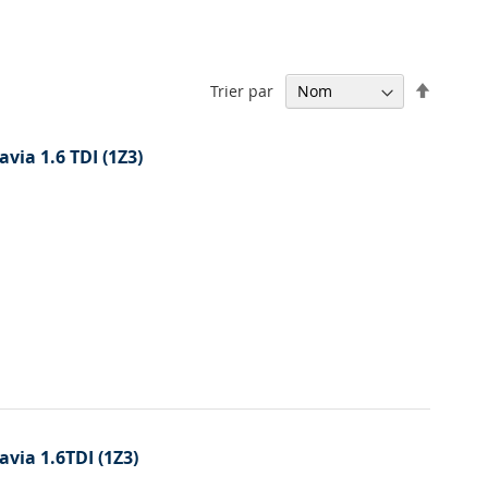
Par
Trier par
ordre
décrois
avia 1.6 TDI (1Z3)
avia 1.6TDI (1Z3)