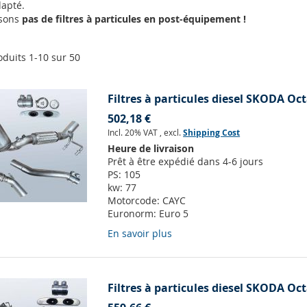
apté.
osons
pas de filtres à particules en post-équipement !
oduits
1
-
10
sur
50
Filtres à particules diesel SKODA Oct
502,18 €
Incl. 20% VAT
,
excl.
Shipping Cost
Heure de livraison
Prêt à être expédié dans 4-6 jours
PS:
105
kw:
77
Motorcode:
CAYC
Euronorm:
Euro 5
En savoir plus
Filtres à particules diesel SKODA Oct