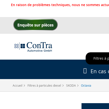
En raison de problèmes techniques, nous ne sommes actue
Allez
au
contenu
Filtres à 
En cas 
Accueil
Filtres à particules diesel
SKODA
Octavia