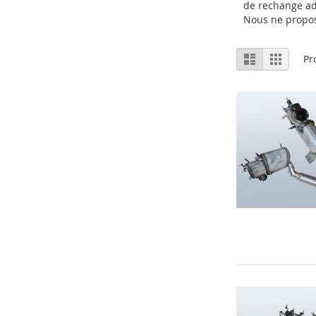
de rechange ad
Nous ne prop
Afficher
Liste
Grille
Pr
en