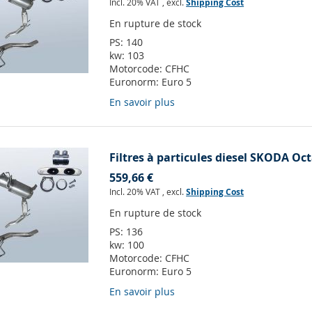
Incl. 20% VAT
,
excl.
Shipping Cost
En rupture de stock
PS:
140
kw:
103
Motorcode:
CFHC
Euronorm:
Euro 5
En savoir plus
Filtres à particules diesel SKODA Oct
559,66 €
Incl. 20% VAT
,
excl.
Shipping Cost
En rupture de stock
PS:
136
kw:
100
Motorcode:
CFHC
Euronorm:
Euro 5
En savoir plus