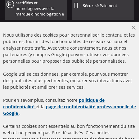
certifiées et
Sécurisé
Paiement
homologuées avec la
marque d'homologation e
Cl
Nous utilisons des cookies pour personnaliser le contenu et les
Co
Ba
publicités, fournir des fonctionnalités de réseaux sociaux et
analyser notre trafic. Avec votre consentement, nous et nos
partenaires (y compris Google) pouvons utiliser vos données
+49 (0) 4533 799000
personnelles pour proposer des publicités personnalisées.
Lun-Jeu: 09 - 17, Ven 09 - 16
Google utilise ces données, par exemple, pour vous montrer
info@contra-automotive.de
des publicités plus pertinentes, mesurer vos interactions avec
facebook
instagram
les publicités et améliorer ses services.
Quick Links
Service Clients
Pour en savoir plus, consultez notre
politique de
confidentialité
et la
page de confidentialité professionnelle de
Filtres à particules diesel
à propos de nous
Google
.
(FPD)
méthodes de payement
Catalyseur (CAT)
Certains cookies sont essentiels au bon fonctionnement du site
livraison
web et ne peuvent pas être désactivés. Ces cookies
Capteurs