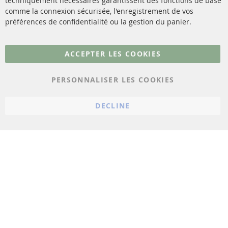
techniquement nécessaires garantissent des fonctions de base
Contact
comme la connexion sécurisée, l'enregistrement de vos
Matériel de montage
Résilier le contrat
préférences de confidentialité ou la gestion du panier.
Plus de liens
ACCEPTER LES COOKIES
Protection des données
PERSONNALISER LES COOKIES
Conditions générales
Politique d'annulation
DECLINE
Mentions légales
Paramètres du cookie
© 2023 ConTra Automotive GmbH. All Rights Reserved.