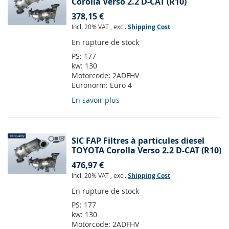
Corolla Verso 2.2 D-CAT (R10)
378,15 €
Incl. 20% VAT
,
excl.
Shipping Cost
En rupture de stock
PS:
177
kw:
130
Motorcode:
2ADFHV
Euronorm:
Euro 4
En savoir plus
SIC FAP Filtres à particules diesel
TOYOTA Corolla Verso 2.2 D-CAT (R10)
476,97 €
Incl. 20% VAT
,
excl.
Shipping Cost
En rupture de stock
PS:
177
kw:
130
Motorcode:
2ADFHV