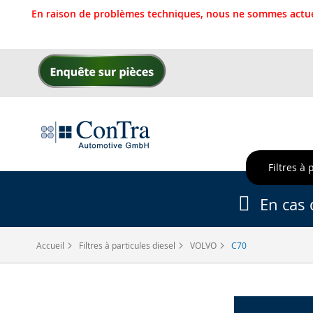
En raison de problèmes techniques, nous ne sommes actue
Allez
au
contenu
Filtres à 
En cas 
Accueil
Filtres à particules diesel
VOLVO
C70