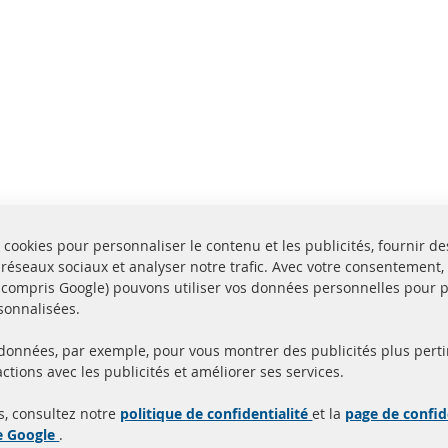
 cookies pour personnaliser le contenu et les publicités, fournir de
 réseaux sociaux et analyser notre trafic. Avec votre consentement,
y compris Google) pouvons utiliser vos données personnelles pour 
sonnalisées.
 données, par exemple, pour vous montrer des publicités plus perti
Toutes les pièces sont c
ctions avec les publicités et améliorer ses services.
aison en 24 heures
et
uits en stock
homologuées avec la m
s, consultez notre
politique de confidentialité
et la
page de confid
d'homologation e
de Google
.