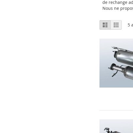
de rechange ad
Nous ne prop
Afficher
Liste
Grille
5
a
en