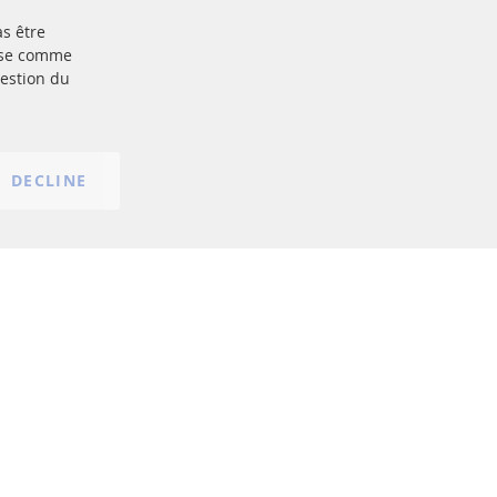
as être
Plus de liens
base comme
gestion du
Protection des données
nt
Conditions générales
Politique d'annulation
Mentions légales
DECLINE
Paramètres du cookie