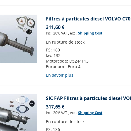
Filtres à particules diesel VOLVO C70
311,60 €
Incl. 20% VAT
,
excl.
Shipping Cost
En rupture de stock
PS:
180
kw:
132
Motorcode:
D5244T13
Euronorm:
Euro 4
En savoir plus
SIC FAP Filtres à particules diesel V
317,65 €
Incl. 20% VAT
,
excl.
Shipping Cost
En rupture de stock
PS:
136