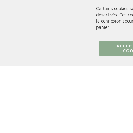
Certains cookies 
désactivés. Ces c
la connexion sécur
panier.
+49 (0) 4533 799000
Lun-Jeu: 09 - 17, Ven 09 - 16
ACCEP
COO
info@contra-automotive.de
facebook
instagram