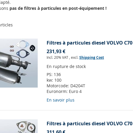
apté.
osons
pas de filtres à particules en post-équipement !
rticles
Filtres à particules diesel VOLVO C70
231,93 €
Incl. 20% VAT
,
excl.
Shipping Cost
En rupture de stock
PS:
136
kw:
100
Motorcode:
D4204T
Euronorm:
Euro 4
En savoir plus
Filtres à particules diesel VOLVO C70
311,60 €