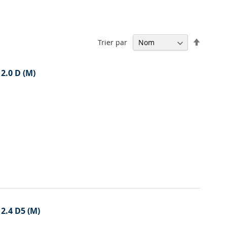
Par
Trier par
ordre
décrois
 2.0 D (M)
 2.4 D5 (M)