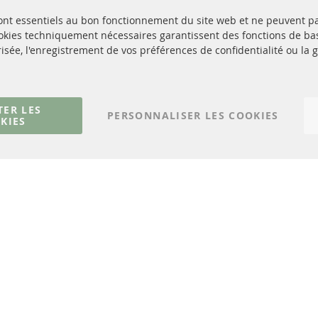
sont essentiels au bon fonctionnement du site web et ne peuvent p
Quick Links
Service Clients
ookies techniquement nécessaires garantissent des fonctions de 
isée, l'enregistrement de vos préférences de confidentialité ou la 
Filtres à particules diesel (FPD)
à propos de nous
Catalyseur (CAT)
méthodes de payeme
Capteurs
livraison
Matériel de montage
Contact
TER LES
PERSONNALISER LES COOKIES
KIES
Résilier le contrat
© 2023 ConTra Automotive GmbH. All Rights Reserved.