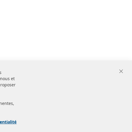
s
Close
 nous et
Cooki
Bar
proposer
nentes,
ertifiées
Sécurisé
Paiement
arque
entialité