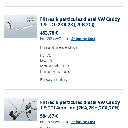
Filtres à particules diesel VW Caddy
1.9 TDI (2KB,2KJ,2CB,2CJ)
453,78 €
Incl. 20% VAT
,
excl.
Shipping Cost
En rupture de stock
PS:
75
kw:
55
Motorcode:
BSU
Euronorm:
Euro 4
En savoir plus
Filtres à particules diesel VW Caddy
1.9 TDI 4motion (2KA,2KH,2CA,2CH)
584,87 €
Incl. 20% VAT
,
excl.
Shipping Cost