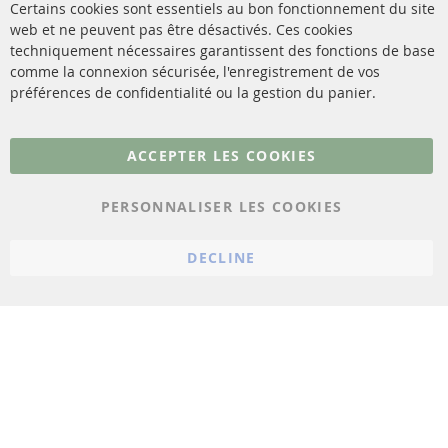
Catalyseur (CAT)
Certains cookies sont essentiels au bon fonctionnement du site
livraison
web et ne peuvent pas être désactivés. Ces cookies
Capteurs
techniquement nécessaires garantissent des fonctions de base
Contact
comme la connexion sécurisée, l'enregistrement de vos
Matériel de montage
Résilier le contrat
préférences de confidentialité ou la gestion du panier.
Plus de liens
ACCEPTER LES COOKIES
Protection des données
PERSONNALISER LES COOKIES
Conditions générales
Politique d'annulation
DECLINE
Mentions légales
Paramètres du cookie
© 2023 ConTra Automotive GmbH. All Rights Reserved.