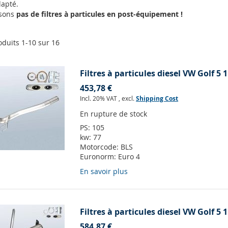
apté.
osons
pas de filtres à particules en post-équipement !
oduits
1
-
10
sur
16
Filtres à particules diesel VW Golf 5 1
453,78 €
Incl. 20% VAT
,
excl.
Shipping Cost
En rupture de stock
PS:
105
kw:
77
Motorcode:
BLS
Euronorm:
Euro 4
En savoir plus
Filtres à particules diesel VW Golf 5 
584,87 €