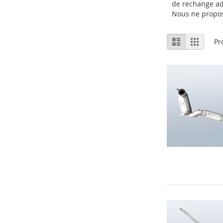
de rechange ad
Nous ne prop
Afficher
Liste
Grille
Pr
en