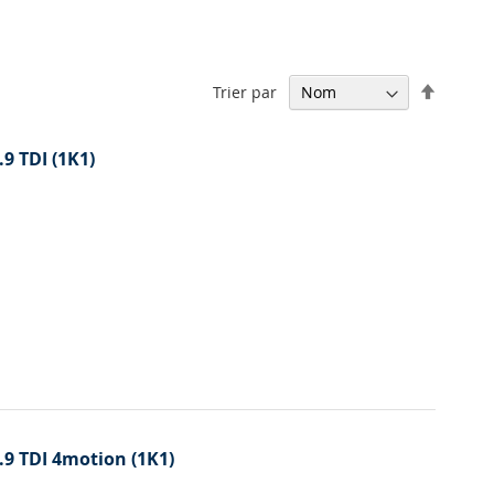
Par
Trier par
ordre
décrois
.9 TDI (1K1)
1.9 TDI 4motion (1K1)