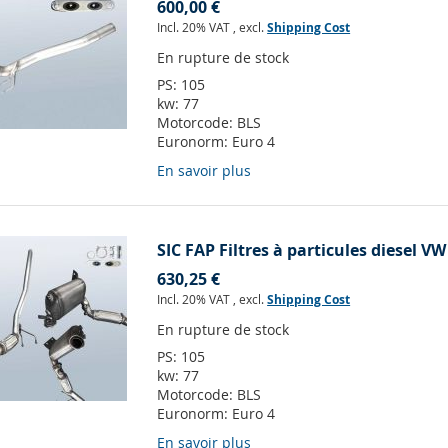
600,00 €
Incl. 20% VAT
,
excl.
Shipping Cost
En rupture de stock
PS:
105
kw:
77
Motorcode:
BLS
Euronorm:
Euro 4
En savoir plus
SIC FAP Filtres à particules diesel VW
630,25 €
Incl. 20% VAT
,
excl.
Shipping Cost
En rupture de stock
PS:
105
kw:
77
Motorcode:
BLS
Euronorm:
Euro 4
En savoir plus