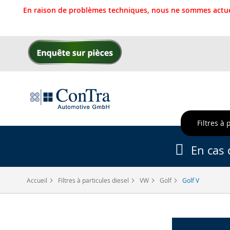
En raison de problèmes techniques, nous ne sommes actue
Allez
au
contenu
Filtres à 
En cas 
Accueil
Filtres à particules diesel
VW
Golf
Golf V