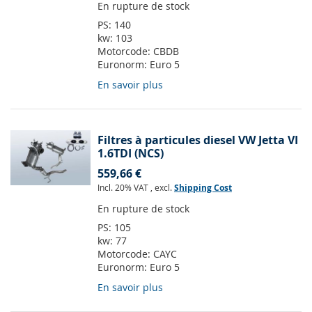
En rupture de stock
PS:
140
kw:
103
Motorcode:
CBDB
Euronorm:
Euro 5
En savoir plus
Filtres à particules diesel VW Jetta VI
1.6TDI (NCS)
559,66 €
Incl. 20% VAT
,
excl.
Shipping Cost
En rupture de stock
PS:
105
kw:
77
Motorcode:
CAYC
Euronorm:
Euro 5
En savoir plus