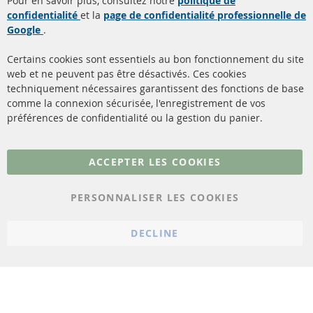
Pour en savoir plus, consultez notre
politique de
confidentialité
et la
page de confidentialité professionnelle de
Filtres à particules diesel
à propos de nous
Google
.
(FPD)
méthodes de payement
Catalyseur (CAT)
Certains cookies sont essentiels au bon fonctionnement du site
livraison
web et ne peuvent pas être désactivés. Ces cookies
Capteurs
techniquement nécessaires garantissent des fonctions de base
Contact
comme la connexion sécurisée, l'enregistrement de vos
Matériel de montage
Résilier le contrat
préférences de confidentialité ou la gestion du panier.
Plus de liens
ACCEPTER LES COOKIES
Protection des données
PERSONNALISER LES COOKIES
Conditions générales
Politique d'annulation
DECLINE
Mentions légales
Paramètres du cookie