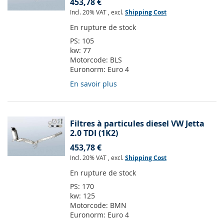
453,78 €
Incl. 20% VAT
,
excl.
Shipping Cost
En rupture de stock
PS:
105
kw:
77
Motorcode:
BLS
Euronorm:
Euro 4
En savoir plus
Filtres à particules diesel VW Jetta
2.0 TDI (1K2)
453,78 €
Incl. 20% VAT
,
excl.
Shipping Cost
En rupture de stock
PS:
170
kw:
125
Motorcode:
BMN
Euronorm:
Euro 4