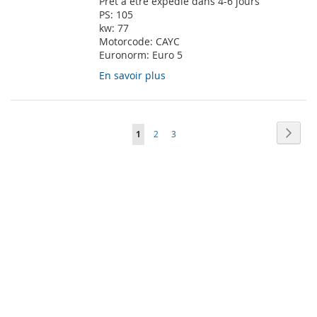
Prêt à être expédié dans 4-6 jours
PS:
105
kw:
77
Motorcode:
CAYC
Euronorm:
Euro 5
En savoir plus
Page
Page
Suiva
Vous
Page
Page
1
2
3
lisez
actuellement
la
page