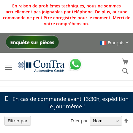
En raison de problèmes techniques, nous ne sommes
actuellement pas joignables par téléphone. De plus, aucune
commande ne peut être enregistrée pour le moment. Merci de
votre compréhension.
Français
Allez
au
contenu
Mo
Re
En cas de commande avant 13:30h, expédition
le jour même !
Pa
Trier par
Filtrer par
or
dé