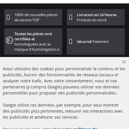
100% de nouvelles pièces
Livraison en 24 heures
de service TOP
Produits en stock
Toutes les pièces sont
certifiées et
Sécurisé
Paiement
homologuées avec la
marque d'homologation e
Cl
Nous utilisons des cookies pour personnaliser le contenu et les
Co
Ba
publicités, fournir des fonctionnalités de réseaux sociaux et
analyser notre trafic. Avec votre consentement, nous et nos
partenaires (y compris Google) pouvons utiliser vos données
+49 (0) 4533 799000
personnelles pour proposer des publicités personnalisées.
Lun-Jeu: 09 - 17, Ven 09 - 16
Google utilise ces données, par exemple, pour vous montrer
info@contra-automotive.de
des publicités plus pertinentes, mesurer vos interactions avec
facebook
instagram
les publicités et améliorer ses services.
Quick Links
Service Clients