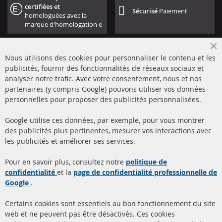
certifiées et
Sécurisé
Paiement
homologuées avec la
marque d'homologation e
Cl
Nous utilisons des cookies pour personnaliser le contenu et les
Co
Ba
publicités, fournir des fonctionnalités de réseaux sociaux et
analyser notre trafic. Avec votre consentement, nous et nos
partenaires (y compris Google) pouvons utiliser vos données
+49 (0) 4533 799000
personnelles pour proposer des publicités personnalisées.
Lun-Jeu: 09 - 17, Ven 09 - 16
Google utilise ces données, par exemple, pour vous montrer
info@contra-automotive.de
des publicités plus pertinentes, mesurer vos interactions avec
facebook
instagram
les publicités et améliorer ses services.
Quick Links
Service Clients
Pour en savoir plus, consultez notre
politique de
confidentialité
et la
page de confidentialité professionnelle de
Filtres à particules diesel
à propos de nous
Google
.
(FPD)
méthodes de payement
Catalyseur (CAT)
Certains cookies sont essentiels au bon fonctionnement du site
livraison
web et ne peuvent pas être désactivés. Ces cookies
Capteurs