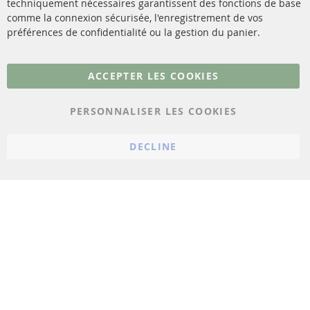
techniquement nécessaires garantissent des fonctions de base
Contact
comme la connexion sécurisée, l'enregistrement de vos
Matériel de montage
Résilier le contrat
préférences de confidentialité ou la gestion du panier.
Plus de liens
ACCEPTER LES COOKIES
Protection des données
PERSONNALISER LES COOKIES
Conditions générales
Politique d'annulation
DECLINE
Mentions légales
Paramètres du cookie
© 2023 ConTra Automotive GmbH. All Rights Reserved.